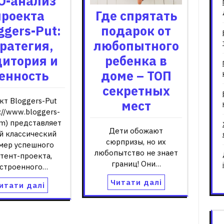
O-анализ
проекта
Где спрятать
ggers-Put:
подарок от
ратегия,
любопытного
дитория и
ребенка в
енность
доме – ТОП
секретных
кт Bloggers-Put
мест
s://www.bloggers-
om) представляет
Дети обожают
й классический
сюрпризы, но их
мер успешного
любопытство не знает
тент-проекта,
границ! Они…
строенного…
Читати далі
итати далі