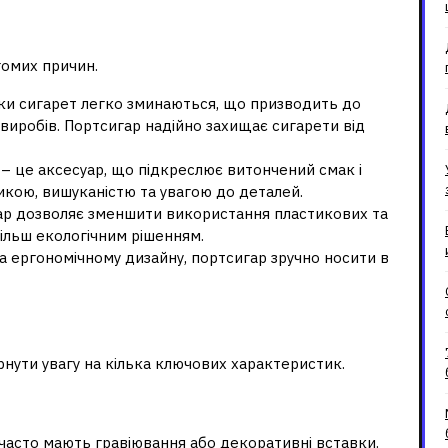
портсигар?
гомих причин.
ки сигарет легко зминаються, що призводить до
виробів. Портсигар надійно захищає сигарети від
– це аксесуар, що підкреслює витончений смак і
сикою, вишуканістю та увагою до деталей.
ар дозволяє зменшити використання пластикових та
ільш екологічним рішенням.
а ергономічному дизайну, портсигар зручно носити в
?
ернути увагу на кілька ключових характеристик.
, часто мають гравіювання або декоративні вставки.