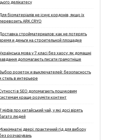
цього делікатесу
Для біоматеріалів не існує кордонів, якщо їх
перевозить ARK.CRYO
Доставка стройматериалов: как не потерять
время и деньги на строительной площадке
Українська мова у 7 класі без хаосу: як домашні
завдання допомагають писати грамотніше
Выбор розеток и выключателей: безопасность
и стиль в интерьере
Сутності в SEO допомагають пошуковим
системам краще розуміти контент
7 міфів про китайський чай, у які досі вірять
багато людей
Міжкімнатні двері: практичний гід для вибору
без розчарувань