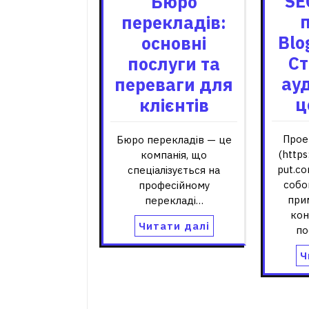
SE
Бюро
перекладів:
Blo
основні
Ст
послуги та
ау
переваги для
ц
клієнтів
Прое
Бюро перекладів — це
(http
компанія, що
put.c
спеціалізується на
собо
професійному
при
перекладі…
кон
Читати далі
по
Ч