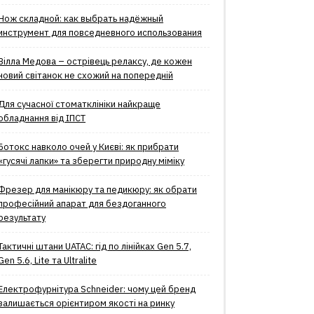
Нож складной: как выбрать надёжный
инструмент для повседневного использования
Вілла Медова – острівець релаксу, де кожен
новий світанок не схожий на попередній
Для сучасної стоматклініки найкраще
обладнання від ІПСТ
Ботокс навколо очей у Києві: як прибрати
«гусячі лапки» та зберегти природну міміку
Фрезер для манікюру та педикюру: як обрати
професійний апарат для бездоганного
результату
Тактичні штани UATAC: гід по лінійках Gen 5.7,
Gen 5.6, Lite та Ultralite
Електрофурнітура Schneider: чому цей бренд
залишається орієнтиром якості на ринку