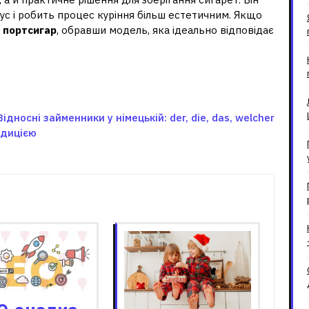
ус і робить процес куріння більш естетичним. Якщо
 портсигар
, обравши модель, яка ідеально відповідає
Відносні займенники у німецькій: der, die, das, welcher
адицією
зані записи