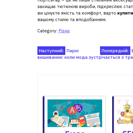
захищає тютюнові вироби, підкреслює стат
ви цінуєте якість та комфорт, варто
купити
вашому стилю та вподобанням.
Category:
Різне
Навігація
Наступний:
Парні
Попередній:
вишиванки: коли мода зустрічається з тр
записів
Пов'я