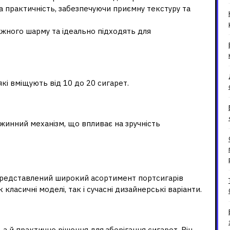
 практичність, забезпечуючи приємну текстуру та
жного шарму та ідеально підходять для
кі вміщують від 10 до 20 сигарет.
жинний механізм, що впливає на зручність
ортсигар?
редставлений широкий асортимент портсигарів
к класичні моделі, так і сучасні дизайнерські варіанти.
 деталі
а й практичне рішення для зберігання сигарет. Він