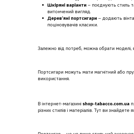
Шкіряні варіанти
– поєднують стиль та
витончений вигляд.
Дерев’яні портсигари
– додають вінта
поціновувачів класики.
Місткість
Залежно від потреб, можна обрати моделі, я
Механізм відкривання
Портсигари можуть мати магнітний або пру
використання.
Де купити якісний п
В інтернет-магазині
shop-tabacco.com.ua
п
різних стилів і матеріалів. Тут ви знайдете я
Витонченість у кожній
Портсигар – це не лише стильний аксесуар, 