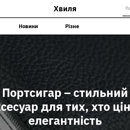
Хвиля
Новини
Різне
Портсигар – стильний
сесуар для тих, хто ці
елегантність