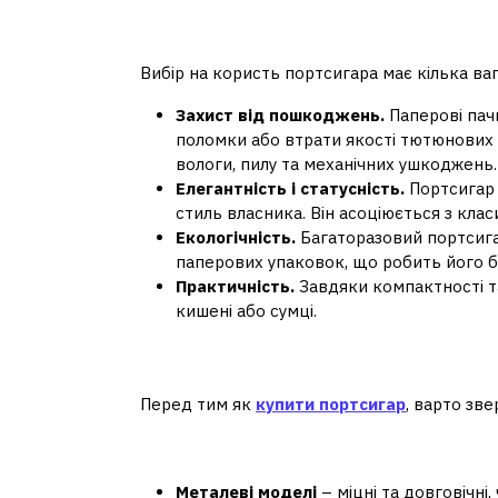
Чому варто купити 
Вибір на користь портсигара має кілька ва
Захист від пошкоджень.
Паперові пач
поломки або втрати якості тютюнових 
вологи, пилу та механічних ушкоджень.
Елегантність і статусність.
Портсигар 
стиль власника. Він асоціюється з кла
Екологічність.
Багаторазовий портсиг
паперових упаковок, що робить його б
Практичність.
Завдяки компактності т
кишені або сумці.
Як обрати портсигар
Перед тим як
купити портсигар
, варто зв
Матеріал
Металеві моделі
– міцні та довговічні