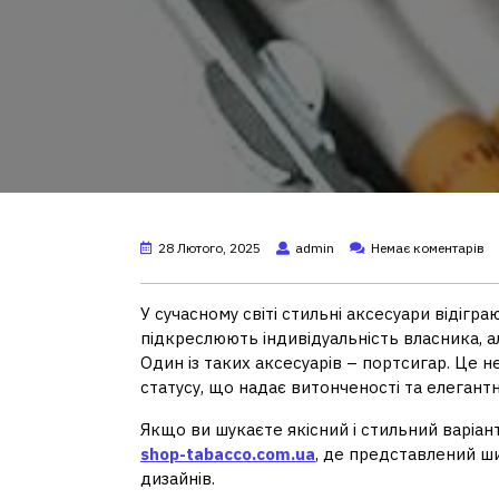
28 Лютого, 2025
admin
Немає коментарів
У сучасному світі стильні аксесуари відігра
підкреслюють індивідуальність власника, а
Один із таких аксесуарів – портсигар. Це н
статусу, що надає витонченості та елегантн
Якщо ви шукаєте якісний і стильний варіант
shop-tabacco.com.ua
, де представлений ши
дизайнів.