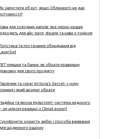
Як запустити об’єкт, якщо Обленерго не дає
потужності?
Кава для холодних напоїв: яке зерно краще
підходить для айс-лате, фрапе та кави з тоніком
Логістика та постачання обладнання від
LaserSvit
ПЕТ пляшки та банки: як обрати правильну
упаковку для свого продукту
Парфуми та спреї Victoria’s Secret: у чому
різниця і який аромат обрати
Надійна та якісна мультспліт-система недорого
– це цілком реально з Climat.еxpert
Сухофрукти: користь, вибір і способи вживання
для щоденного раціону