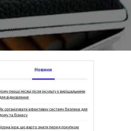
Новини
Чому перші місяці після інсульту є вирішальними
для відновлення
Як організувати ефективну систему безпеки для
дому та бізнесу
Чорна ікра: що варто знати перед покупкою