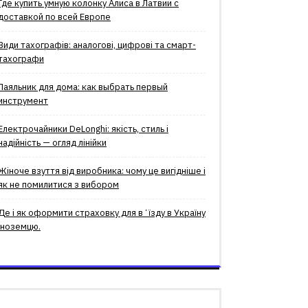
Где купить умную колонку Алиса в Латвии с
доставкой по всей Европе
Види тахографів: аналогові, цифрові та смарт-
тахографи
Паяльник для дома: как выбрать первый
инструмент
Електрочайники DeLonghi: якість, стиль і
надійність — огляд лінійки
Жіноче взуття від виробника: чому це вигідніше і
як не помилитися з вибором
Де і як оформити страховку для вʼїзду в Україну
іноземцю.