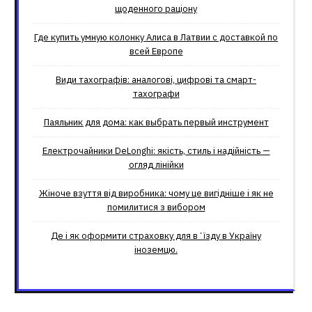
щоденного раціону
Где купить умную колонку Алиса в Латвии с доставкой по
всей Европе
Види тахографів: аналогові, цифрові та смарт-
тахографи
Паяльник для дома: как выбрать первый инструмент
Електрочайники DeLonghi: якість, стиль і надійність —
огляд лінійки
Жіноче взуття від виробника: чому це вигідніше і як не
помилитися з вибором
Де і як оформити страховку для вʼїзду в Україну
іноземцю.