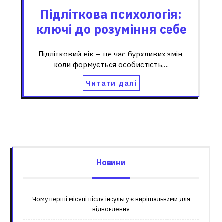
Підліткова психологія:
ключі до розуміння себе
Підлітковий вік – це час бурхливих змін,
коли формується особистість,…
Читати далі
Новини
Чому перші місяці після інсульту є вирішальними для
відновлення