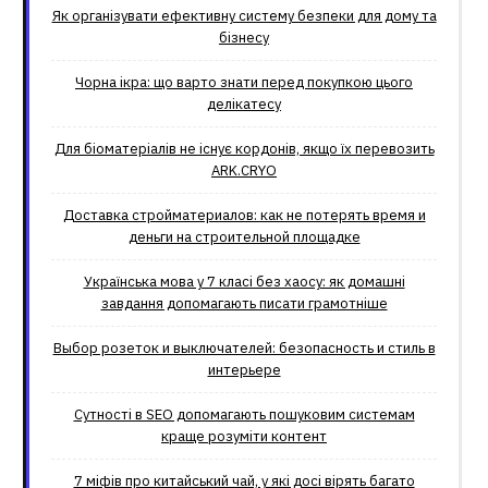
Як організувати ефективну систему безпеки для дому та
бізнесу
Чорна ікра: що варто знати перед покупкою цього
делікатесу
Для біоматеріалів не існує кордонів, якщо їх перевозить
ARK.CRYO
Доставка стройматериалов: как не потерять время и
деньги на строительной площадке
Українська мова у 7 класі без хаосу: як домашні
завдання допомагають писати грамотніше
Выбор розеток и выключателей: безопасность и стиль в
интерьере
Сутності в SEO допомагають пошуковим системам
краще розуміти контент
7 міфів про китайський чай, у які досі вірять багато