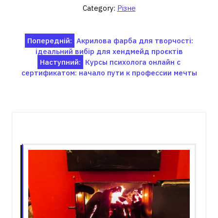
Category:
Різне
Навігація
Попередній:
Акрилова фарба для творчості:
ідеальний вибір для хендмейд проєктів
записів
Наступний:
Курсы психолога онлайн с
сертификатом: начало пути к профессии мечты
Пов'язані записи