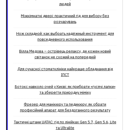
людей
Міжкімнатні двері: практичний гід для вибору без
розчарувань
Нож складной: как выбрать надёжный инструмент для
повседневного использования
Вілла Медова – острівець релаксу, де кожен новий
світанок не схожий на попередній
Для сучасної стоматклініки найкраще обладнання від
ІПСТ
Ботокс навколо очей у Києві: як прибрати «гусячі лапки»
та зберегти природну міміку
Фрезер для манікюру та педикюру: як обрати
професійний апарат для бездоганного результату
Тактичні штани UATAC: гід по лінійках Gen 5.7, Gen 5.6, Lite
та Ultralite