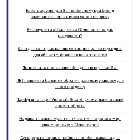
Електрофурнітура Schneider: чому цей бренд
залишається орієнтиром якості на ринку
Як запустити об’єкт, якщо Обленерго не дає
потужності?
Кава для холодних напоїв: яке зерно краще підходить
для айс-лате, фрапе та кави з тоніком
Логістика та постачання обладнання від LaserSvit
ПЕТ пляшки та банки: як обрати правильну упаковку для
свого продукту
Парфуми та спреї Victoria’s Secret: у чому різниця і який
аромат обрати
Надійна та якісна мультспліт-система недорого – це
цілком реально з Climat.еxpert
Сухофрукти: користь, вибір і способи вживання для