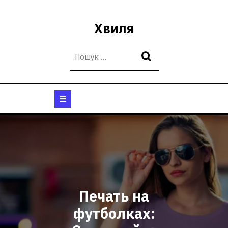
Перейти
до
Хвиля
вмісту
Кнопка
Відкрити
Печать на
футболках: