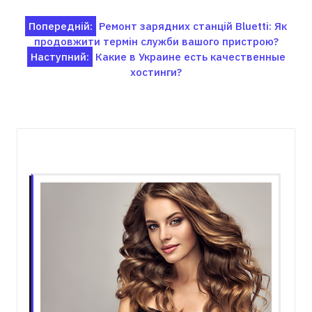
Навігація
Попередній:
Ремонт зарядних станцій Bluetti: Як
продовжити термін служби вашого пристрою?
записів
Наступний:
Какие в Украине есть качественные
хостинги?
Пов'язані записи