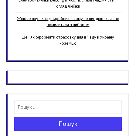
Електрочайники DeLonghi: якість, стиль і надійність —
огляд лінійки
Жіноче взуття від виробника: чому це вигідніше і як не
помилитися з вибором
Де і як оформити страховку для вʼїзду в Україну
іноземцю.
Пошук