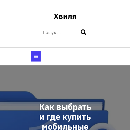
Перейти
до
Хвиля
вмісту
Кнопка
Відкрити
Как выбрать
и где купить
мобильные