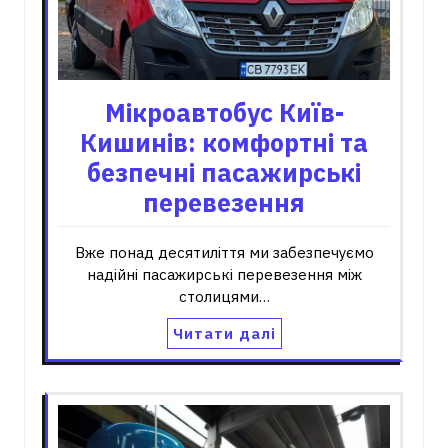
Мікроавтобус Київ-
Кишинів: комфортні та
безпечні пасажирські
перевезення
Вже понад десятиліття ми забезпечуємо
надійні пасажирські перевезення між
столицями…
Читати далі