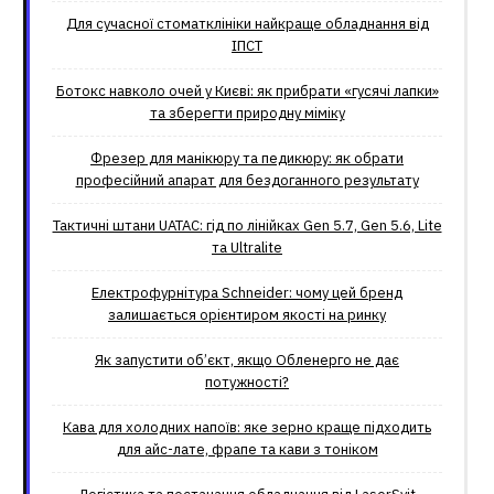
Для сучасної стоматклініки найкраще обладнання від
ІПСТ
Ботокс навколо очей у Києві: як прибрати «гусячі лапки»
та зберегти природну міміку
Фрезер для манікюру та педикюру: як обрати
професійний апарат для бездоганного результату
Тактичні штани UATAC: гід по лінійках Gen 5.7, Gen 5.6, Lite
та Ultralite
Електрофурнітура Schneider: чому цей бренд
залишається орієнтиром якості на ринку
Як запустити об’єкт, якщо Обленерго не дає
потужності?
Кава для холодних напоїв: яке зерно краще підходить
для айс-лате, фрапе та кави з тоніком