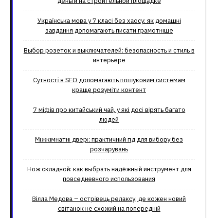
деньги на строительной площадке
Українська мова у 7 класі без хаосу: як домашні
завдання допомагають писати грамотніше
Выбор розеток и выключателей: безопасность и стиль в
интерьере
Сутності в SEO допомагають пошуковим системам
краще розуміти контент
7 міфів про китайський чай, у які досі вірять багато
людей
Міжкімнатні двері: практичний гід для вибору без
розчарувань
Нож складной: как выбрать надёжный инструмент для
повседневного использования
Вілла Медова – острівець релаксу, де кожен новий
світанок не схожий на попередній