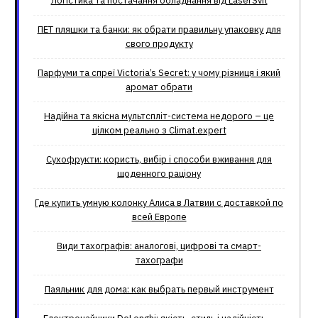
Логістика та постачання обладнання від LaserSvit
ПЕТ пляшки та банки: як обрати правильну упаковку для
свого продукту
Парфуми та спреї Victoria’s Secret: у чому різниця і який
аромат обрати
Надійна та якісна мультспліт-система недорого – це
цілком реально з Climat.еxpert
Сухофрукти: користь, вибір і способи вживання для
щоденного раціону
Где купить умную колонку Алиса в Латвии с доставкой по
всей Европе
Види тахографів: аналогові, цифрові та смарт-
тахографи
Паяльник для дома: как выбрать первый инструмент