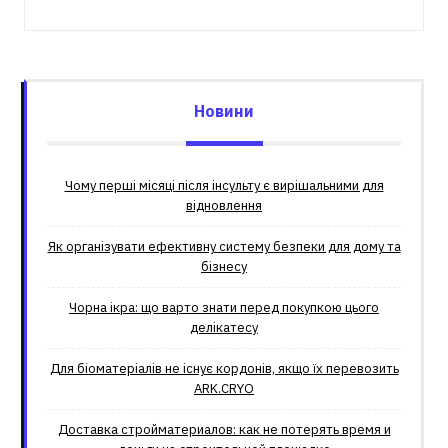
Новини
Чому перші місяці після інсульту є вирішальними для
відновлення
Як організувати ефективну систему безпеки для дому та
бізнесу
Чорна ікра: що варто знати перед покупкою цього
делікатесу
Для біоматеріалів не існує кордонів, якщо їх перевозить
ARK.CRYO
Доставка стройматериалов: как не потерять время и