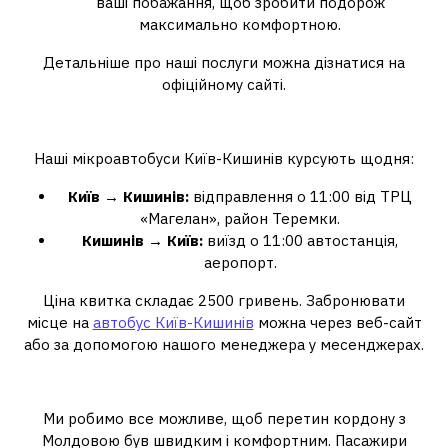
ваші побажання, щоб зробити подорож
максимально комфортною.
Детальніше про наші послуги можна дізнатися на
офіційному сайті.
Графік рейсів
Наші мікроавтобуси Київ-Кишинів курсують щодня:
Київ → Кишинів:
відправлення о 11:00 від ТРЦ
«Магелан», район Теремки.
Кишинів → Київ:
виїзд о 11:00 автостанція,
аеропорт.
Ціна квитка складає 2500 гривень. Забронювати
місце на
автобус Київ-Кишинів
можна через веб-сайт
або за допомогою нашого менеджера у месенджерах.
Як проходить перетин кордону?
Ми робимо все можливе, щоб перетин кордону з
Молдовою був швидким і комфортним. Пасажири