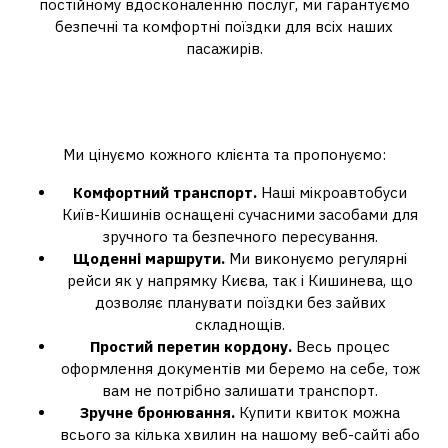
постійному вдосконаленню послуг, ми гарантуємо
безпечні та комфортні поїздки для всіх наших
пасажирів.
Чому варто обрати наші
послуги?
Ми цінуємо кожного клієнта та пропонуємо:
Комфортний транспорт.
Наші мікроавтобуси
Київ-Кишинів оснащені сучасними засобами для
зручного та безпечного пересування.
Щоденні маршрути.
Ми виконуємо регулярні
рейси як у напрямку Києва, так і Кишинева, що
дозволяє планувати поїздки без зайвих
складнощів.
Простий перетин кордону.
Весь процес
оформлення документів ми беремо на себе, тож
вам не потрібно залишати транспорт.
Зручне бронювання.
Купити квиток можна
всього за кілька хвилин на нашому веб-сайті або