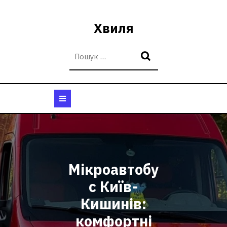
Перейти
до
Хвиля
вмісту
Кнопка
Відкрити
Мікроавтобу
с Київ-
Кишинів:
комфортні