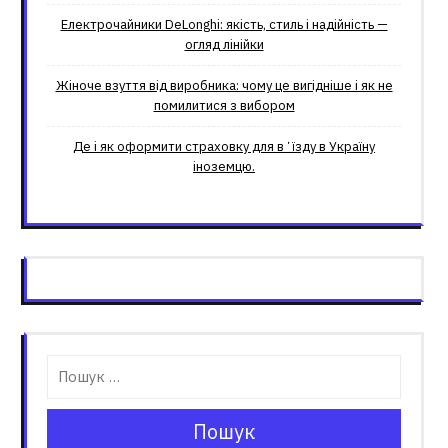
Електрочайники DeLonghi: якість, стиль і надійність —
огляд лінійки
Жіноче взуття від виробника: чому це вигідніше і як не
помилитися з вибором
Де і як оформити страховку для вʼїзду в Україну
іноземцю.
Пошук