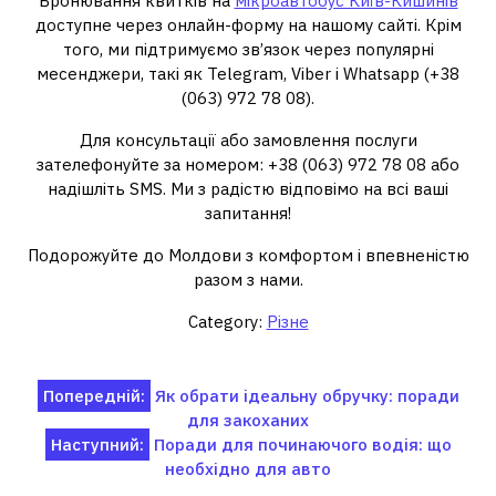
Бронювання квитків на
мікроавтобус Київ-Кишинів
доступне через онлайн-форму на нашому сайті. Крім
того, ми підтримуємо зв’язок через популярні
месенджери, такі як Telegram, Viber і Whatsapp (+38
(063) 972 78 08).
Для консультації або замовлення послуги
зателефонуйте за номером: +38 (063) 972 78 08 або
надішліть SMS. Ми з радістю відповімо на всі ваші
запитання!
Подорожуйте до Молдови з комфортом і впевненістю
разом з нами.
Category:
Різне
Навігація
Попередній:
Як обрати ідеальну обручку: поради
для закоханих
записів
Наступний:
Поради для починаючого водія: що
необхідно для авто