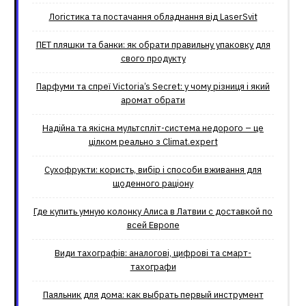
Логістика та постачання обладнання від LaserSvit
ПЕТ пляшки та банки: як обрати правильну упаковку для
свого продукту
Парфуми та спреї Victoria’s Secret: у чому різниця і який
аромат обрати
Надійна та якісна мультспліт-система недорого – це
цілком реально з Climat.еxpert
Сухофрукти: користь, вибір і способи вживання для
щоденного раціону
Где купить умную колонку Алиса в Латвии с доставкой по
всей Европе
Види тахографів: аналогові, цифрові та смарт-
тахографи
Паяльник для дома: как выбрать первый инструмент