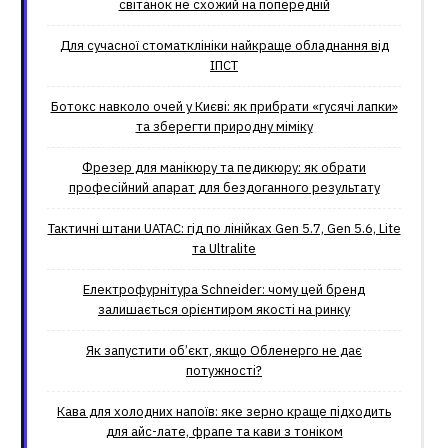
світанок не схожий на попередній
Для сучасної стоматклініки найкраще обладнання від
ІПСТ
Ботокс навколо очей у Києві: як прибрати «гусячі лапки»
та зберегти природну міміку
Фрезер для манікюру та педикюру: як обрати
професійний апарат для бездоганного результату
Тактичні штани UATAC: гід по лінійках Gen 5.7, Gen 5.6, Lite
та Ultralite
Електрофурнітура Schneider: чому цей бренд
залишається орієнтиром якості на ринку
Як запустити об’єкт, якщо Обленерго не дає
потужності?
Кава для холодних напоїв: яке зерно краще підходить
для айс-лате, фрапе та кави з тоніком