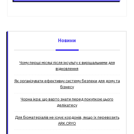
Новини
Чому перші місяці після інсульту є вирішальними для
відновлення
Як організувати ефективну систему безпеки для дому та
бізнесу
Чорна ікра: що варто знати перед покупкою цього
делікатесу
Для біоматеріалів не існує кордонів, якщо їх перевозить
ARK.CRYO