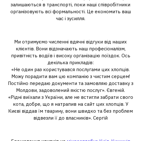
залишаються в транспорті, поки наші співробітники
організовують всі формальності. Це економить ваш
час і зусилля.
Відгуки наших клієнтів
Ми отримуємо численні вдячні відгуки від наших
клієнтів. Вони відзначають наш професіоналізм,
привітність водіїв і високу організацію поїздок. Ось
декілька прикладів:
«Не один раз користувався послугами цих хлопців.
Можу порадити вам цю компанію з чистим серцем!
Постійно передаю документи та замовляю доставку з
Молдови, задоволений якістю послуг». Євгеній.
«Рідні виїхали з України, але не встигли забрати свого
кота, добре, що я натрапив на сайт цих хлопців. У
Києві віддав їм тварину, вони швидко та без проблем
відвезли її до власників». Сергій
Як забронювати поїздку?