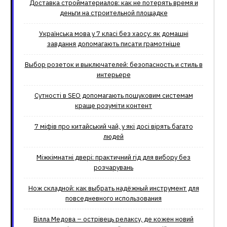
Доставка стройматериалов: как не потерять время и
деньги на строительной площадке
Українська мова у 7 класі без хаосу: як домашні
завдання допомагають писати грамотніше
Выбор розеток и выключателей: безопасность и стиль в
интерьере
Сутності в SEO допомагають пошуковим системам
краще розуміти контент
7 міфів про китайський чай, у які досі вірять багато
людей
Міжкімнатні двері: практичний гід для вибору без
розчарувань
Нож складной: как выбрать надёжный инструмент для
повседневного использования
Вілла Медова – острівець релаксу, де кожен новий