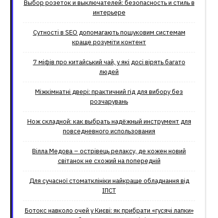
Выбор розеток и выключателей: безопасность и стиль в
интерьере
Сутності в SEO допомагають пошуковим системам
краще розуміти контент
7 міфів про китайський чай, у які досі вірять багато
людей
Міжкімнатні двері: практичний гід для вибору без
розчарувань
Нож складной: как выбрать надёжный инструмент для
повседневного использования
Вілла Медова – острівець релаксу, де кожен новий
світанок не схожий на попередній
Для сучасної стоматклініки найкраще обладнання від
ІПСТ
Ботокс навколо очей у Києві: як прибрати «гусячі лапки»