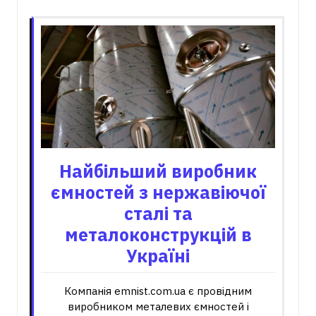
Найбільший виробник
ємностей з нержавіючої
сталі та
металоконструкцій в
Україні
Компанія emnist.com.ua є провідним
виробником металевих ємностей і