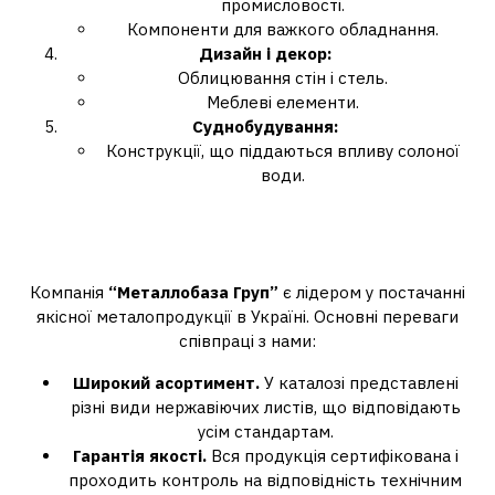
промисловості.
Компоненти для важкого обладнання.
Дизайн і декор:
Облицювання стін і стель.
Меблеві елементи.
Суднобудування:
Конструкції, що піддаються впливу солоної
води.
Чому варто обрати
Металлобаза Груп?
Компанія
“Металлобаза Груп”
є лідером у постачанні
якісної металопродукції в Україні. Основні переваги
співпраці з нами:
Широкий асортимент.
У каталозі представлені
різні види нержавіючих листів, що відповідають
усім стандартам.
Гарантія якості.
Вся продукція сертифікована і
проходить контроль на відповідність технічним