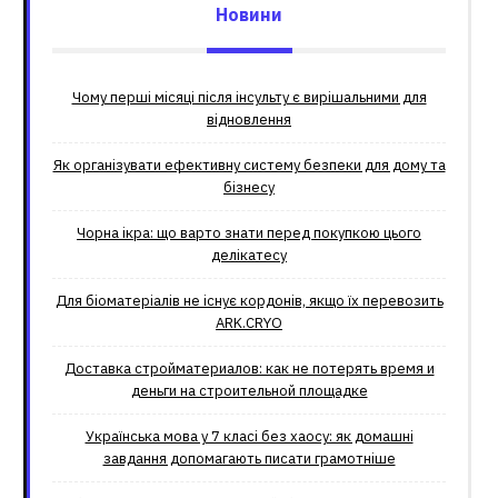
Новини
Чому перші місяці після інсульту є вирішальними для
відновлення
Як організувати ефективну систему безпеки для дому та
бізнесу
Чорна ікра: що варто знати перед покупкою цього
делікатесу
Для біоматеріалів не існує кордонів, якщо їх перевозить
ARK.CRYO
Доставка стройматериалов: как не потерять время и
деньги на строительной площадке
Українська мова у 7 класі без хаосу: як домашні
завдання допомагають писати грамотніше