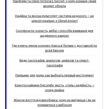
Парфуми та спреї Victoria’s Secret: у чому різниця і який
аромат обрати
Надійна та якісна мультспліт-система недорого – це
цілком реально з Climat.еxpert
Сухофрукти: користь, вибір і способи вживання для
щоденного раціону
Где купить умную колонку Алиса в Латвии с доставкой по
всей Европе
Види тахографів: аналогові, цифрові та смарт-
тахографи
Паяльник для дома: как выбрать первый инструмент
Електрочайники DeLonghi: якість, стиль і надійність —
огляд лінійки
Жіноче взуття від виробника: чому це вигідніше і як не
помилитися з вибором