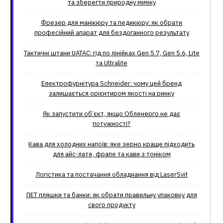
та зберегти природну міміку
Фрезер для манікюру та педикюру: як обрати
професійний апарат для бездоганного результату
Тактичні штани UATAC: гід по лінійках Gen 5.7, Gen 5.6, Lite
та Ultralite
Електрофурнітура Schneider: чому цей бренд
залишається орієнтиром якості на ринку
Як запустити об’єкт, якщо Обленерго не дає
потужності?
Кава для холодних напоїв: яке зерно краще підходить
для айс-лате, фрапе та кави з тоніком
Логістика та постачання обладнання від LaserSvit
ПЕТ пляшки та банки: як обрати правильну упаковку для
свого продукту