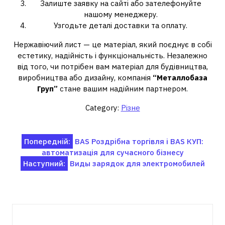
Залиште заявку на сайті або зателефонуйте
нашому менеджеру.
Узгодьте деталі доставки та оплату.
Нержавіючий лист — це матеріал, який поєднує в собі
естетику, надійність і функціональність. Незалежно
від того, чи потрібен вам матеріал для будівництва,
виробництва або дизайну, компанія
“Металлобаза
Груп”
стане вашим надійним партнером.
Category:
Різне
Навігація
Попередній:
BAS Роздрібна торгівля і BAS КУП:
автоматизація для сучасного бізнесу
записів
Наступний:
Виды зарядок для электромобилей
Пов'язані записи