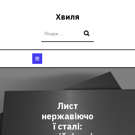
Перейти
до
Хвиля
вмісту
Кнопка
Відкрити
Лист
нержавіючо
ї сталі: