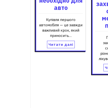
необхідно для
зах
авто
м
Купівля першого
автомобіля — це завжди
важливий крок, який
приносить…
П
за
Читати далі
с
різн
ліку
Ч