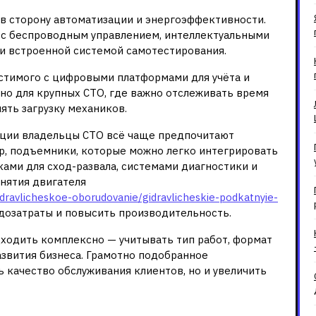
в сторону автоматизации и энергоэффективности.
 с беспроводным управлением, интеллектуальными
и встроенной системой самотестирования.
стимого с цифровыми платформами для учёта и
ьно для крупных СТО, где важно отслеживать время
ть загрузку механиков.
енции владельцы СТО всё чаще предпочитают
, подъемники, которые можно легко интегрировать
ами для сход-развала, системами диагностики и
снятия двигателя
gidravlicheskoe-oborudovanie/gidravlicheskie-podkatnyie-
удозатраты и повысить производительность.
ходить комплексно — учитывать тип работ, формат
звития бизнеса. Грамотно подобранное
 качество обслуживания клиентов, но и увеличить