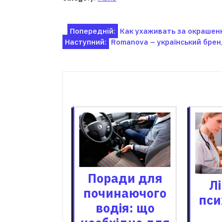
Навігація
Попередній:
Как ухаживать за окрашен
Наступний:
Romanova – український бренд
записів
Пов'я
Поради для
Л
починаючого
пси
водія: що