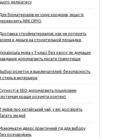
цього делікатесу
Для біоматеріалів не існує кордонів, якщо їх
перевозить ARK.CRYO
Доставка стройматериалов: как не потерять
время и деньги на строительной площадке
Українська мова у 7 класі без хаосу: як домашні
завдання допомагають писати грамотніше
Выбор розеток и выключателей: безопасность
и стиль в интерьере
Сутності в SEO допомагають пошуковим
системам краще розуміти контент
7 міфів про китайський чай, у які досі вірять
багато людей
Міжкімнатні двері: практичний гід для вибору
без розчарувань