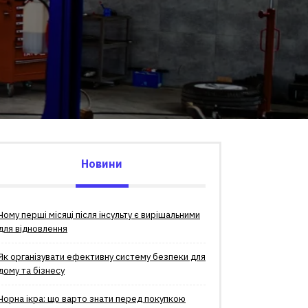
Новини
Чому перші місяці після інсульту є вирішальними
для відновлення
Як організувати ефективну систему безпеки для
дому та бізнесу
Чорна ікра: що варто знати перед покупкою