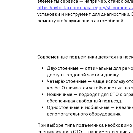
элементы сервиса — например, станок ба
https://avtostar.com.ua/category/shinomonta
установки и инструмент для диагностики.
ремонту и обслуживанию автомобилей.
Основные типы под
особенности
Современные подъемники делятся на неск
Двухстоечные — оптимальны для ремо
доступ к ходовой части и днищу.
Четырёхстоечные — чаще используются
колёс. Отличаются устойчивостью, но
Ножничные — подходят для СТО с огра
обеспечивая свободный подъезд.
Одностоечные и мобильные — идеальн
вспомогательного оборудования.
При выборе типа подъемника необходимо 
специализацию СТО — например, сервисы,