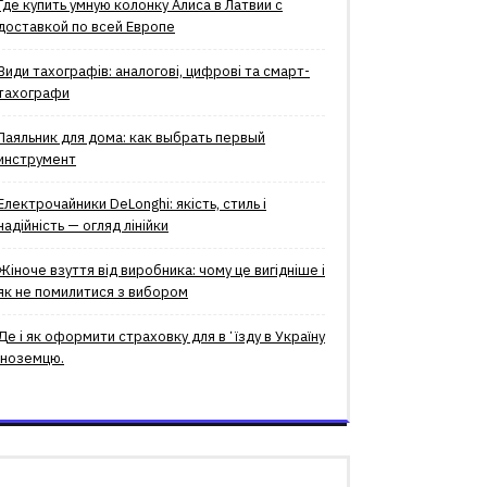
Где купить умную колонку Алиса в Латвии с
доставкой по всей Европе
Види тахографів: аналогові, цифрові та смарт-
тахографи
Паяльник для дома: как выбрать первый
инструмент
Електрочайники DeLonghi: якість, стиль і
надійність — огляд лінійки
Жіноче взуття від виробника: чому це вигідніше і
як не помилитися з вибором
Де і як оформити страховку для вʼїзду в Україну
іноземцю.