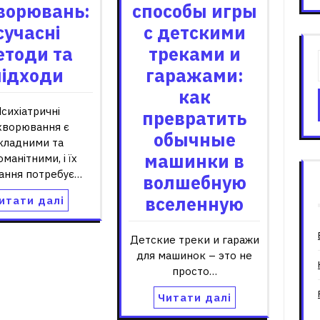
способы игры
ворювань:
с детскими
сучасні
треками и
етоди та
гаражами:
підходи
как
сихіатричні
превратить
хворювання є
обычные
кладними та
машинки в
оманітними, і їх
вання потребує…
волшебную
вселенную
итати далі
Детские треки и гаражи
для машинок – это не
просто…
Читати далі