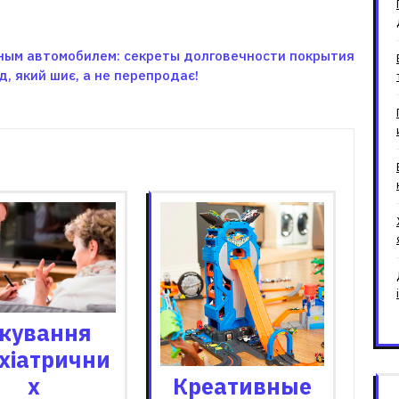
ным автомобилем: секреты долговечности покрытия
, який шиє, а не перепродає!
зані записи
ікування
хіатрични
Креативные
х