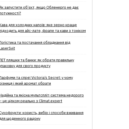
Як запустити об’єкт, якщо Обленерго не дає
потужності?
Кава для холодних напоїв: яке зерно краще
підходить для айс-лате, фрапе та кави з тоніком
Логістика та постачання обладнання від
LaserSvit
ПЕТ пляшки та банки: як обрати правильну
упаковку для свого продукту
Парфуми та спреї Victoria’s Secret: у чому
різниця і який аромат обрати
Надійна та якісна мультспліт-система недорого
– це цілком реально з Climat.еxpert
Сухофрукти: користь, вибір і способи вживання
для щоденного раціону