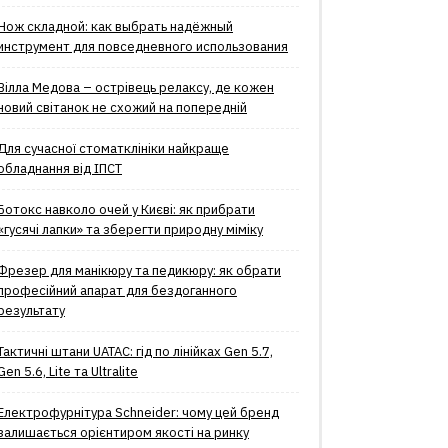
Нож складной: как выбрать надёжный
инструмент для повседневного использования
Вілла Медова – острівець релаксу, де кожен
новий світанок не схожий на попередній
Для сучасної стоматклініки найкраще
обладнання від ІПСТ
Ботокс навколо очей у Києві: як прибрати
«гусячі лапки» та зберегти природну міміку
Фрезер для манікюру та педикюру: як обрати
професійний апарат для бездоганного
результату
Тактичні штани UATAC: гід по лінійках Gen 5.7,
Gen 5.6, Lite та Ultralite
Електрофурнітура Schneider: чому цей бренд
залишається орієнтиром якості на ринку