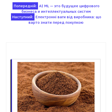
Навігація
Попередній:
AI ML — это будущее цифрового
бизнеса и интеллектуальных систем
записів
Наступний:
Електронні ваги від виробника: що
варто знати перед покупкою
Пов'язані записи