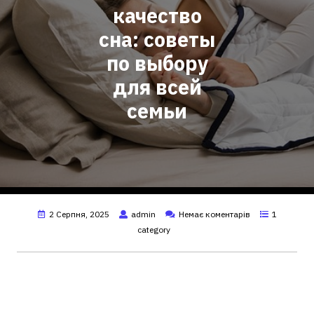
качество
сна: советы
по выбору
для всей
семьи
2 Серпня, 2025
admin
Немає коментарів
1
category
Как постельное бельё влияет
на качество сна: советы по