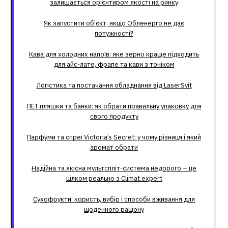
залишається орієнтиром якості на ринку
Як запустити об’єкт, якщо Обленерго не дає
потужності?
Кава для холодних напоїв: яке зерно краще підходить
для айс-лате, фрапе та кави з тоніком
Логістика та постачання обладнання від LaserSvit
ПЕТ пляшки та банки: як обрати правильну упаковку для
свого продукту
Парфуми та спреї Victoria’s Secret: у чому різниця і який
аромат обрати
Надійна та якісна мультспліт-система недорого – це
цілком реально з Climat.еxpert
Сухофрукти: користь, вибір і способи вживання для
щоденного раціону