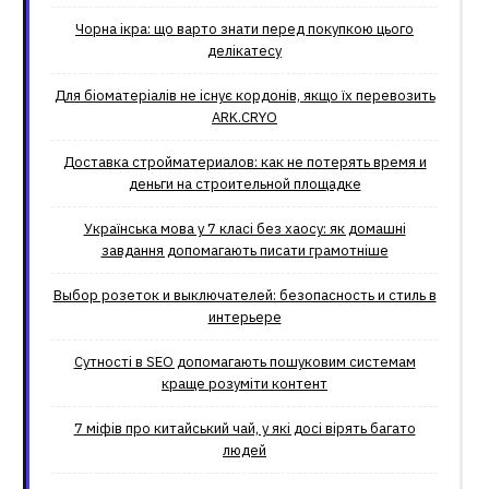
Чорна ікра: що варто знати перед покупкою цього
делікатесу
Для біоматеріалів не існує кордонів, якщо їх перевозить
ARK.CRYO
Доставка стройматериалов: как не потерять время и
деньги на строительной площадке
Українська мова у 7 класі без хаосу: як домашні
завдання допомагають писати грамотніше
Выбор розеток и выключателей: безопасность и стиль в
интерьере
Сутності в SEO допомагають пошуковим системам
краще розуміти контент
7 міфів про китайський чай, у які досі вірять багато
людей