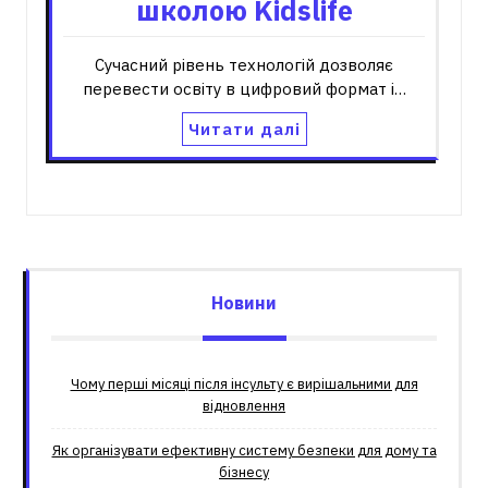
школою Kidslife
Сучасний рівень технологій дозволяє
перевести освіту в цифровий формат і…
Читати далі
Новини
Чому перші місяці після інсульту є вирішальними для
відновлення
Як організувати ефективну систему безпеки для дому та
бізнесу