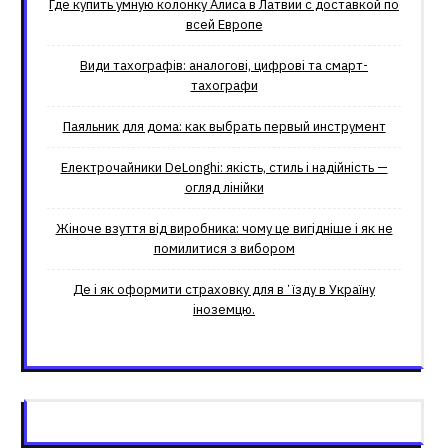
Где купить умную колонку Алиса в Латвии с доставкой по
всей Европе
Види тахографів: аналогові, цифрові та смарт-
тахографи
Паяльник для дома: как выбрать первый инструмент
Електрочайники DeLonghi: якість, стиль і надійність —
огляд лінійки
Жіноче взуття від виробника: чому це вигідніше і як не
помилитися з вибором
Де і як оформити страховку для вʼїзду в Україну
іноземцю.