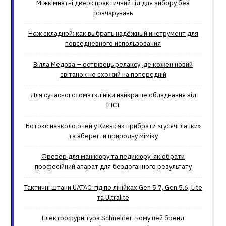
Міжкімнатні двері: практичний гід для вибору без
розчарувань
Нож складной: как выбрать надёжный инструмент для
повседневного использования
Вілла Медова – острівець релаксу, де кожен новий
світанок не схожий на попередній
Для сучасної стоматклініки найкраще обладнання від
ІПСТ
Ботокс навколо очей у Києві: як прибрати «гусячі лапки»
та зберегти природну міміку
Фрезер для манікюру та педикюру: як обрати
професійний апарат для бездоганного результату
Тактичні штани UATAC: гід по лінійках Gen 5.7, Gen 5.6, Lite
та Ultralite
Електрофурнітура Schneider: чому цей бренд