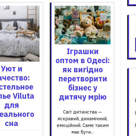
Іграшки
оптом в Одесі:
Уют и
як вигідно
ачество:
перетворити
стельное
бізнес у
лье Viluta
дитячу мрію
для
еального
Світ дитинства —
яскравий, динамічний,
сна
емоційний. Саме таким
має бути…