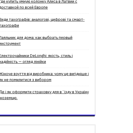
Где купить умную колонку Алиса в Латвии с
доставкой по всей Европе
Види тахографів: аналогові, цифрові та смарт-
тахографи
Паяльник для дома: как выбрать первый
инструмент
Електрочайники DeLonghi: якість, стиль і
надійність — огляд лінійки
Жіноче взуття від виробника: чому це вигідніше і
як не помилитися з вибором
Де і як оформити страховку для вʼїзду в Україну
іноземцю.