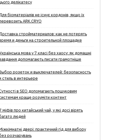
цього делікатесу
Для біоматеріалів не існує кордонів, якщо їх
перевозить ARK.CRYO
Доставка стройматериалов: как не потерять
время и деньги на строительной площадке
Українська мова у 7 класі без хаосу: як домашні
завдання допомагають писати грамотніше
Выбор розеток и выключателей: безопасность
и стиль в интерьере
Сутності в SEO допомагають пошуковим
системам краще розуміти контент
7 міфів про китайський чай, у які досі вірять
багато людей
Міжкімнатні двері: практичний гід для вибору
без розчарувань