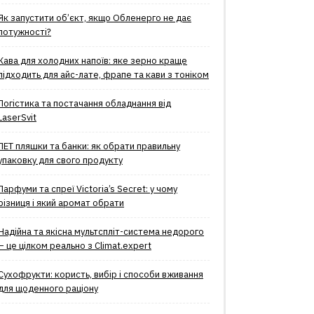
Як запустити об’єкт, якщо Обленерго не дає
потужності?
Кава для холодних напоїв: яке зерно краще
підходить для айс-лате, фрапе та кави з тоніком
Логістика та постачання обладнання від
LaserSvit
ПЕТ пляшки та банки: як обрати правильну
упаковку для свого продукту
Парфуми та спреї Victoria’s Secret: у чому
різниця і який аромат обрати
Надійна та якісна мультспліт-система недорого
– це цілком реально з Climat.еxpert
Сухофрукти: користь, вибір і способи вживання
для щоденного раціону