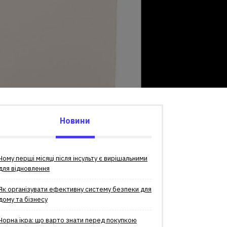
Новини
Чому перші місяці після інсульту є вирішальними
для відновлення
Як організувати ефективну систему безпеки для
дому та бізнесу
Чорна ікра: що варто знати перед покупкою