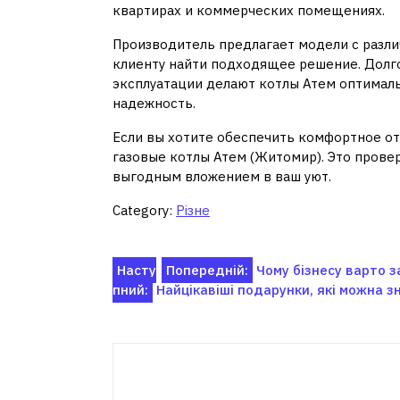
квартирах и коммерческих помещениях.
Производитель предлагает модели с разли
клиенту найти подходящее решение. Долг
эксплуатации делают котлы Атем оптималь
надежность.
Если вы хотите обеспечить комфортное от
газовые котлы Атем (Житомир). Это прове
выгодным вложением в ваш уют.
Category:
Різне
Навігація
Насту
Попередній:
Чому бізнесу варто з
пний:
Найцікавіші подарунки, які можна 
записів
Пов'я