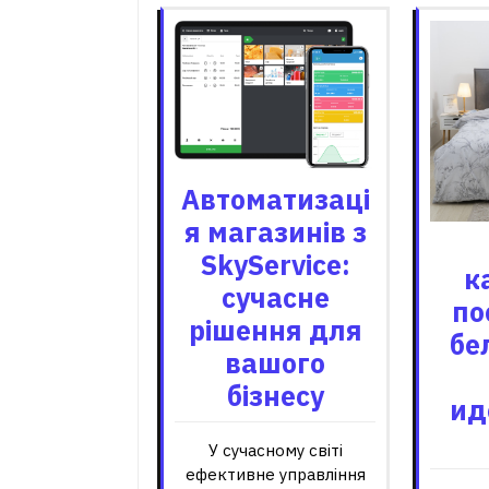
Автоматизаці
я магазинів з
SkyService:
к
сучасне
по
рішення для
бе
вашого
бізнесу
ид
У сучасному світі
ефективне управління