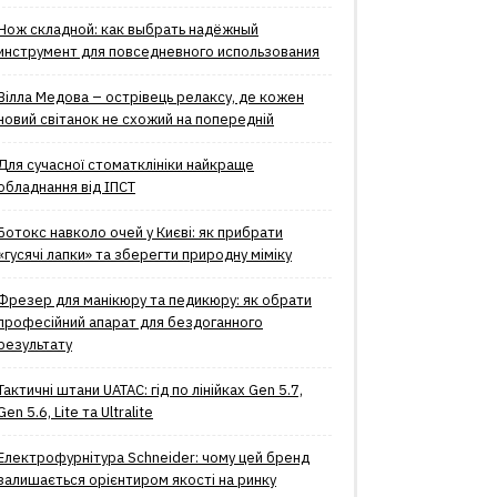
Нож складной: как выбрать надёжный
инструмент для повседневного использования
Вілла Медова – острівець релаксу, де кожен
новий світанок не схожий на попередній
Для сучасної стоматклініки найкраще
обладнання від ІПСТ
Ботокс навколо очей у Києві: як прибрати
«гусячі лапки» та зберегти природну міміку
Фрезер для манікюру та педикюру: як обрати
професійний апарат для бездоганного
результату
Тактичні штани UATAC: гід по лінійках Gen 5.7,
Gen 5.6, Lite та Ultralite
Електрофурнітура Schneider: чому цей бренд
залишається орієнтиром якості на ринку