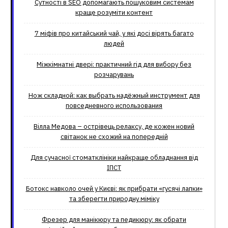
Сутності в SEO допомагають пошуковим системам
краще розуміти контент
7 міфів про китайський чай, у які досі вірять багато
людей
Міжкімнатні двері: практичний гід для вибору без
розчарувань
Нож складной: как выбрать надёжный инструмент для
повседневного использования
Вілла Медова – острівець релаксу, де кожен новий
світанок не схожий на попередній
Для сучасної стоматклініки найкраще обладнання від
ІПСТ
Ботокс навколо очей у Києві: як прибрати «гусячі лапки»
та зберегти природну міміку
Фрезер для манікюру та педикюру: як обрати