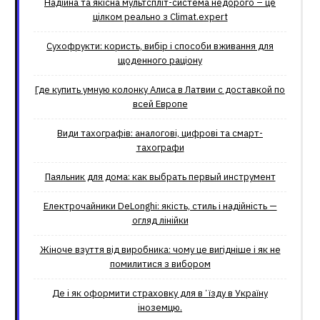
Надійна та якісна мультспліт-система недорого – це
цілком реально з Climat.еxpert
Сухофрукти: користь, вибір і способи вживання для
щоденного раціону
Где купить умную колонку Алиса в Латвии с доставкой по
всей Европе
Види тахографів: аналогові, цифрові та смарт-
тахографи
Паяльник для дома: как выбрать первый инструмент
Електрочайники DeLonghi: якість, стиль і надійність —
огляд лінійки
Жіноче взуття від виробника: чому це вигідніше і як не
помилитися з вибором
Де і як оформити страховку для вʼїзду в Україну
іноземцю.