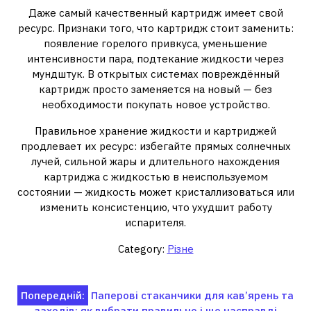
Даже самый качественный картридж имеет свой
ресурс. Признаки того, что картридж стоит заменить:
появление горелого привкуса, уменьшение
интенсивности пара, подтекание жидкости через
мундштук. В открытых системах повреждённый
картридж просто заменяется на новый — без
необходимости покупать новое устройство.
Правильное хранение жидкости и картриджей
продлевает их ресурс: избегайте прямых солнечных
лучей, сильной жары и длительного нахождения
картриджа с жидкостью в неиспользуемом
состоянии — жидкость может кристаллизоваться или
изменить консистенцию, что ухудшит работу
испарителя.
Category:
Різне
Навігація
Попередній:
Паперові стаканчики для кав’ярень та
заходів: як вибрати правильно і що насправді