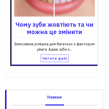
Чому зуби жовтіють та чи
можна це змінити
Білосніжна усмішка для багатьох є фактором
уваги. Адже зуби з…
Читати далі
Новини