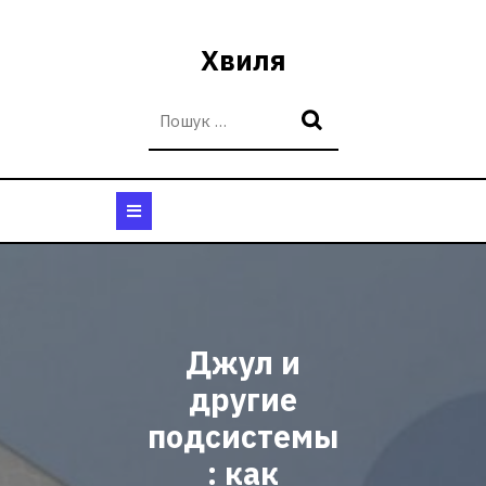
Перейти
до
Хвиля
вмісту
Кнопка
Відкрити
Джул и
другие
подсистемы
: как