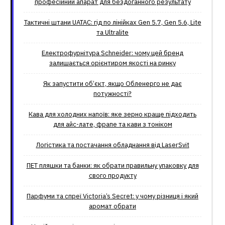
професійний апарат для бездоганного результату
Тактичні штани UATAC: гід по лінійках Gen 5.7, Gen 5.6, Lite
та Ultralite
Електрофурнітура Schneider: чому цей бренд
залишається орієнтиром якості на ринку
Як запустити об’єкт, якщо Обленерго не дає
потужності?
Кава для холодних напоїв: яке зерно краще підходить
для айс-лате, фрапе та кави з тоніком
Логістика та постачання обладнання від LaserSvit
ПЕТ пляшки та банки: як обрати правильну упаковку для
свого продукту
Парфуми та спреї Victoria’s Secret: у чому різниця і який
аромат обрати