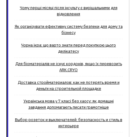
Чому перші місяці після інсульту є вирішальними для
відновлення
Як організувати ефективну систему безпеки для дому та
бізнесу
Чорна ікра: що варто знати перед покупкою цього
делікатесу
Для біоматеріалів не існує кордонів, якщо їх перевозить
ARK.CRYO
Доставка стройматериалов: как не потерять время и
деньги на строительной площадке
Українська мова у 7 класі без хаосу: як домашні
завдання допомагають писати грамотніше
Выбор розеток и выключателей: безопасность и стиль в
интерьере