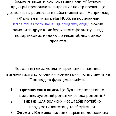
бажаєте видати корпоративну книгу? Сучасні
друкарні пропонують широкий спектр послуг, що
дозволяють реалізувати найсміливіші ідеї. Наприклад,
у Фамільній типографії HUSS, за посиланням
https://huss.com.ua/uslugi-poligrafii/knigi/
, можна
замовити
друк книг
будь-якого формату — від
подарункових видань до масштабних бізнес-
проєктів.
Що потрібно знати перед
друком книги?
Перед тим як замовляти друк книги, важливо
визначитися з ключовими моментами, які вплинуть на
її вигляд та функціональність:
Призначення книги.
Це буде корпоративне
видання, художній роман чи збірка рецептів?
Тираж.
Для великих масштабів потрібно
продумати логістику та зберігання.
Формат.
Від кишенькових варіантів до великих