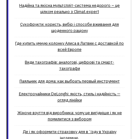
Надійна та якісна мультспліт-система недорого – це
цілком реально з Climat.еxpert
Сухофрукти: користь, вибір і способи вживання для
щоденного раціону
Где купить умную колонку Алиса в Латвии с доставкой по
всей Европе
Види тахографів: аналогові, цифрові та смарт-
тахографи
Паяльник для дома: как выбрать первый инструмент
Електрочайники DeLonghi: якість, стиль і надійність —
огляд лінійки
Жіноче взуття від виробника: чому це вигідніше і як не
помилитися з вибором
Де і як оформити страховку для вʼїзду в Україну
іноземцю.