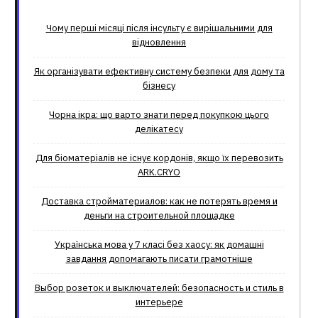
Чому перші місяці після інсульту є вирішальними для
відновлення
Як організувати ефективну систему безпеки для дому та
бізнесу
Чорна ікра: що варто знати перед покупкою цього
делікатесу
Для біоматеріалів не існує кордонів, якщо їх перевозить
ARK.CRYO
Доставка стройматериалов: как не потерять время и
деньги на строительной площадке
Українська мова у 7 класі без хаосу: як домашні
завдання допомагають писати грамотніше
Выбор розеток и выключателей: безопасность и стиль в
интерьере