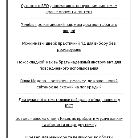
Сутності в SEO допомагають пошуковим системам
краще розуміти контент
7 міфів про китайський чай, у які досі вірять багато
людей
Міжкімнатні двері: практичний гід для вибору без
розчарувань
Нож складной: как выбрать надёжный инструмент для
повседневного использования
Вілла Медова – острівець релаксу, де кожен новий
світанок не схожий на попередній
Для сучасної стоматклініки найкраще обладнання від
ІПСТ
Ботокс навколо очей у Києві: як прибрати «гусячі лапки»
та зберегти природну міміку
Фрезер для манікюру та педикюру: як обрати