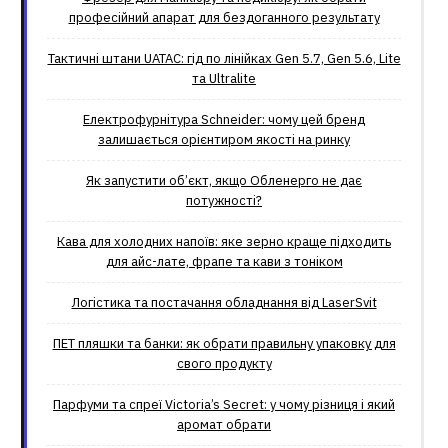
професійний апарат для бездоганного результату
Тактичні штани UATAC: гід по лінійках Gen 5.7, Gen 5.6, Lite
та Ultralite
Електрофурнітура Schneider: чому цей бренд
залишається орієнтиром якості на ринку
Як запустити об’єкт, якщо Обленерго не дає
потужності?
Кава для холодних напоїв: яке зерно краще підходить
для айс-лате, фрапе та кави з тоніком
Логістика та постачання обладнання від LaserSvit
ПЕТ пляшки та банки: як обрати правильну упаковку для
свого продукту
Парфуми та спреї Victoria’s Secret: у чому різниця і який
аромат обрати