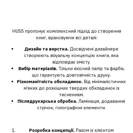
Послуги друку книг у
Фамільній типографії HUSS
HUSS пропонує комплексний підхід до створення
книг, враховуючи всі деталі:
Дизайн та верстка.
Досвідчені дизайнери
створюють візуальну концепцію книги, яка
відповідає змісту.
Вибір матеріалів.
Тільки якісний папір та фарби,
що гарантують довговічність друку.
Різноманітність обкладинок.
Від мінімалістичних
м’яких до розкішних твердих обкладинок із
тисненням.
Післядрукарська обробка.
Ламінація, додавання
стрічок, голографічні елементи.
Етапи створення книги
Розробка концепції.
Разом із клієнтом