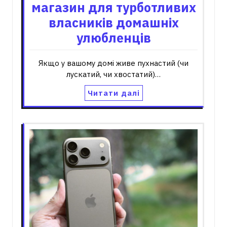
магазин для турботливих
власників домашніх
улюбленців
Якщо у вашому домі живе пухнастий (чи
лускатий, чи хвостатий)…
Читати далі