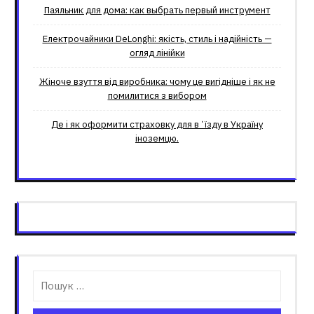
Паяльник для дома: как выбрать первый инструмент
Електрочайники DeLonghi: якість, стиль і надійність —
огляд лінійки
Жіноче взуття від виробника: чому це вигідніше і як не
помилитися з вибором
Де і як оформити страховку для вʼїзду в Україну
іноземцю.