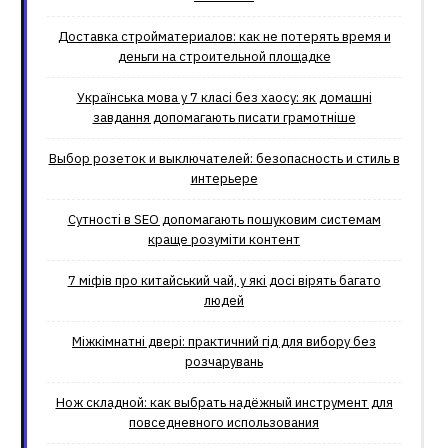
Доставка стройматериалов: как не потерять время и
деньги на строительной площадке
Українська мова у 7 класі без хаосу: як домашні
завдання допомагають писати грамотніше
Выбор розеток и выключателей: безопасность и стиль в
интерьере
Сутності в SEO допомагають пошуковим системам
краще розуміти контент
7 міфів про китайський чай, у які досі вірять багато
людей
Міжкімнатні двері: практичний гід для вибору без
розчарувань
Нож складной: как выбрать надёжный инструмент для
повседневного использования