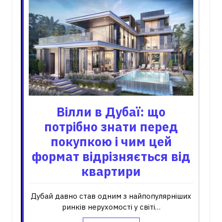
Вілли в Дубаї: що
потрібно знати перед
покупкою і чим цей
формат відрізняється від
квартири
Дубай давно став одним з найпопулярніших
ринків нерухомості у світі…