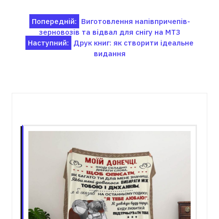
Навігація
Попередній:
Виготовлення напівпричепів-
зерновозів та відвал для снігу на МТЗ
записів
Наступний:
Друк книг: як створити ідеальне
видання
Пов'язані записи