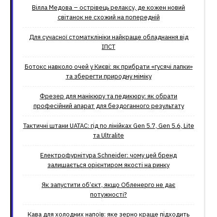
Вілла Медова – острівець релаксу, де кожен новий
світанок не схожий на попередній
Для сучасної стоматклініки найкраще обладнання від
ІПСТ
Ботокс навколо очей у Києві: як прибрати «гусячі лапки»
та зберегти природну міміку
Фрезер для манікюру та педикюру: як обрати
професійний апарат для бездоганного результату
Тактичні штани UATAC: гід по лінійках Gen 5.7, Gen 5.6, Lite
та Ultralite
Електрофурнітура Schneider: чому цей бренд
залишається орієнтиром якості на ринку
Як запустити об’єкт, якщо Обленерго не дає
потужності?
Кава для холодних напоїв: яке зерно краще підходить