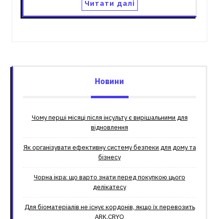
Читати далі
Новини
Чому перші місяці після інсульту є вирішальними для
відновлення
Як організувати ефективну систему безпеки для дому та
бізнесу
Чорна ікра: що варто знати перед покупкою цього
делікатесу
Для біоматеріалів не існує кордонів, якщо їх перевозить
ARK.CRYO