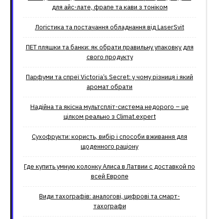
для айс-лате, фрапе та кави з тоніком
Логістика та постачання обладнання від LaserSvit
ПЕТ пляшки та банки: як обрати правильну упаковку для
свого продукту
Парфуми та спреї Victoria’s Secret: у чому різниця і який
аромат обрати
Надійна та якісна мультспліт-система недорого – це
цілком реально з Climat.еxpert
Сухофрукти: користь, вибір і способи вживання для
щоденного раціону
Где купить умную колонку Алиса в Латвии с доставкой по
всей Европе
Види тахографів: аналогові, цифрові та смарт-
тахографи