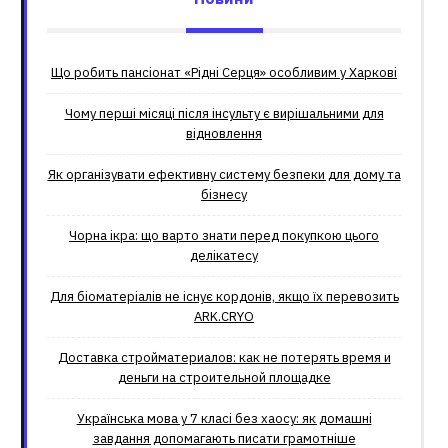
Що робить пансіонат «Рідні Серця» особливим у Харкові
Чому перші місяці після інсульту є вирішальними для
відновлення
Як організувати ефективну систему безпеки для дому та
бізнесу
Чорна ікра: що варто знати перед покупкою цього
делікатесу
Для біоматеріалів не існує кордонів, якщо їх перевозить
ARK.CRYO
Доставка стройматериалов: как не потерять время и
деньги на строительной площадке
Українська мова у 7 класі без хаосу: як домашні
завдання допомагають писати грамотніше