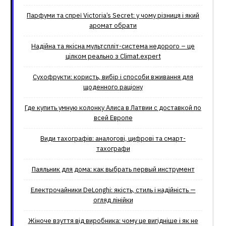
Парфуми та спреї Victoria’s Secret: у чому різниця і який
аромат обрати
Надійна та якісна мультспліт-система недорого – це
цілком реально з Climat.еxpert
Сухофрукти: користь, вибір і способи вживання для
щоденного раціону
Где купить умную колонку Алиса в Латвии с доставкой по
всей Европе
Види тахографів: аналогові, цифрові та смарт-
тахографи
Паяльник для дома: как выбрать первый инструмент
Електрочайники DeLonghi: якість, стиль і надійність —
огляд лінійки
Жіноче взуття від виробника: чому це вигідніше і як не