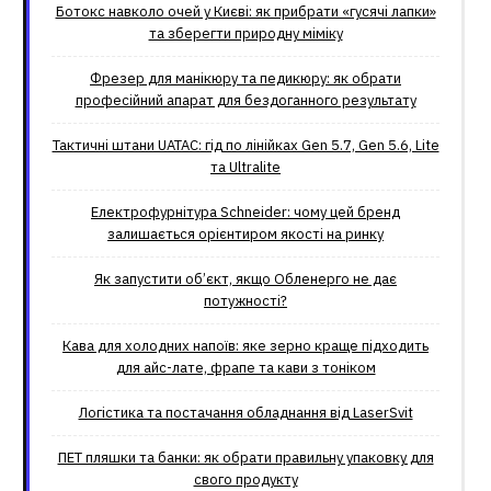
Ботокс навколо очей у Києві: як прибрати «гусячі лапки»
та зберегти природну міміку
Фрезер для манікюру та педикюру: як обрати
професійний апарат для бездоганного результату
Тактичні штани UATAC: гід по лінійках Gen 5.7, Gen 5.6, Lite
та Ultralite
Електрофурнітура Schneider: чому цей бренд
залишається орієнтиром якості на ринку
Як запустити об’єкт, якщо Обленерго не дає
потужності?
Кава для холодних напоїв: яке зерно краще підходить
для айс-лате, фрапе та кави з тоніком
Логістика та постачання обладнання від LaserSvit
ПЕТ пляшки та банки: як обрати правильну упаковку для
свого продукту