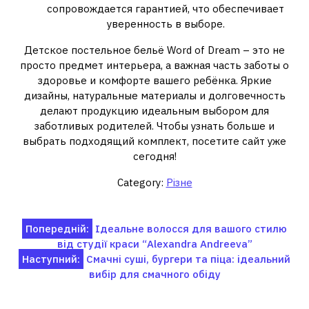
сопровождается гарантией, что обеспечивает
уверенность в выборе.
Детское постельное бельё Word of Dream – это не
просто предмет интерьера, а важная часть заботы о
здоровье и комфорте вашего ребёнка. Яркие
дизайны, натуральные материалы и долговечность
делают продукцию идеальным выбором для
заботливых родителей. Чтобы узнать больше и
выбрать подходящий комплект, посетите сайт уже
сегодня!
Category:
Різне
Навігація
Попередній:
Ідеальне волосся для вашого стилю
від студії краси “Alexandra Andreeva”
записів
Наступний:
Смачні суші, бургери та піца: ідеальний
вибір для смачного обіду