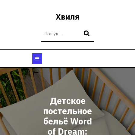
Перейти
до
Хвиля
вмісту
Кнопка
Відкрити
Детское
постельное
бельё Word
of Dream: