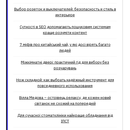
Выбор розеток и выключателей: безопасность и стиль в
интерьере
Сутності в SEO допомагають пошуковим системам
краще розуміти контент
7 міфів про китайський чай, у які досі вірять багато
людей
Міжкімнатні двері: практичний гід для вибору без
розчарувань
Нож складной: как выбрать надёжный инструмент для
повседневного использования
Вілла Медова – острівець релаксу, де кожен новий
світанок не схожий на попередній
Для сучасної стоматклініки найкраще обладнання від
ІПСТ