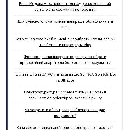
Вілла Медова – острівець релаксу, де кожен новий
світанок не схожий на попередній
Для сучасної стоматклініки найкраще обладнання від
ІПСТ
Ботокс навколо очей у Києві: як прибрати «гусячі лапки»
та зберегти природну міміку
Фрезер для манікюру та педикюру: як обрати
професійний апарат для бездоганного результату
Тактичні штани UATAC: гід по лінійках Gen 5.7, Gen 5.6, Lite
та Ultralite
Електрофурнітура Schneider: чому цей бренд
залишається орієнтиром якості на ринку
Як запустити об’єкт, якщо Обленерго не дає
потужності?
Кава для холодних напоїв: яке зерно краще підходить