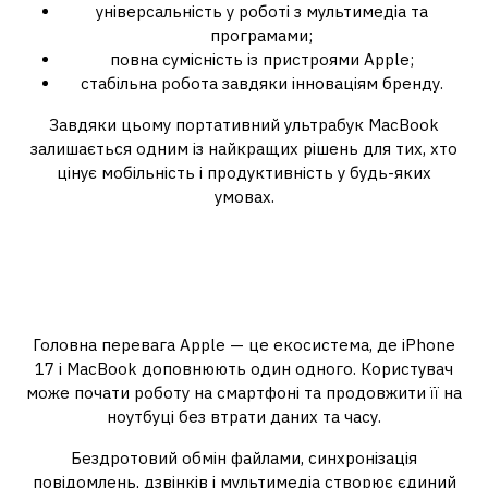
універсальність у роботі з мультимедіа та
програмами;
повна сумісність із пристроями Apple;
стабільна робота завдяки інноваціям бренду.
Завдяки цьому портативний ультрабук MacBook
залишається одним із найкращих рішень для тих, хто
цінує мобільність і продуктивність у будь-яких
умовах.
Екосистема Apple: коли
пристрої працюють як одне
ціле
Головна перевага Apple — це екосистема, де iPhone
17 і MacBook доповнюють один одного. Користувач
може почати роботу на смартфоні та продовжити її на
ноутбуці без втрати даних та часу.
Бездротовий обмін файлами, синхронізація
повідомлень, дзвінків і мультимедіа створює єдиний