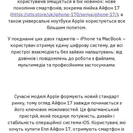
користувачів зміщується в бік новинок: нове
покоління смартфонів, зокрема лінійка Айфон 17
(
https://stls.store/uk/iphone-170/seriya:iphone-17/
), а
також універсальні ноутбуки Apple користуються все
більшим попитом.
У поєднанні цих двох гаджетів – iPhone та MacBook –
користувач отримує єдину цифрову систему, де всі
пристрої взаємодіють без зайвих налаштувань: від
дзвінків і повідомлень до роботи з файлами,
мультимедіа та професійними застосунками.
iPhone 17 — нове покоління
смартфонів Apple
Сучасні моделі Apple формують новий стандарт
ринку, тому огляд Айфон 17 завжди починається з
його ключових можливостей. Це флагманський
пристрій, який поєднує потужність, дизайн і
стабільність операційної системи iOS. Користувачі, які
хочуть купити Епл Айфон 17, отримують смартфон із