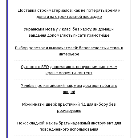
Доставка стройматериалов: как не потерять время и
деньги на строительной площадке
Українська мова у 7 класі без хаосу: як домашні
завдання допомагають писати грамотніше
Выбор розеток и выключателей: безопасность и стиль в
интерьере
Сутності в SEO допомагають пошуковим системам
краще розуміти контент
7 міфів про китайський чай, у які досі вірять багато
людей
Міжкімнатні двері: практичний гід для вибору без
розчарувань
Нож складной: как выбрать надёжный инструмент для
повседневного использования