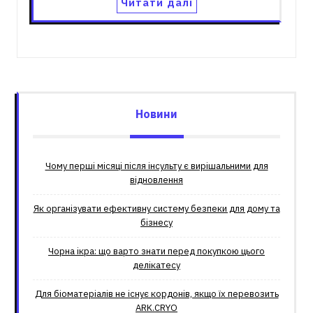
Читати далі
Новини
Чому перші місяці після інсульту є вирішальними для
відновлення
Як організувати ефективну систему безпеки для дому та
бізнесу
Чорна ікра: що варто знати перед покупкою цього
делікатесу
Для біоматеріалів не існує кордонів, якщо їх перевозить
ARK.CRYO