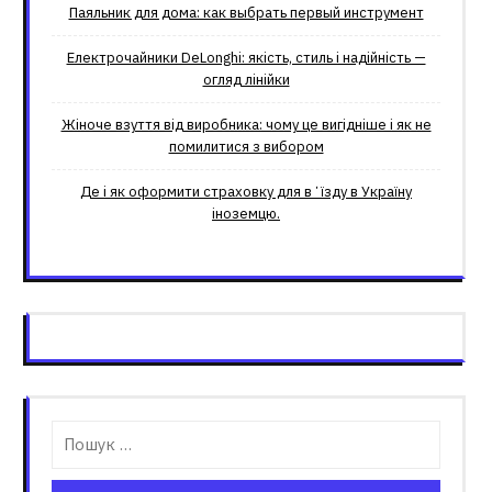
Паяльник для дома: как выбрать первый инструмент
Електрочайники DeLonghi: якість, стиль і надійність —
огляд лінійки
Жіноче взуття від виробника: чому це вигідніше і як не
помилитися з вибором
Де і як оформити страховку для вʼїзду в Україну
іноземцю.