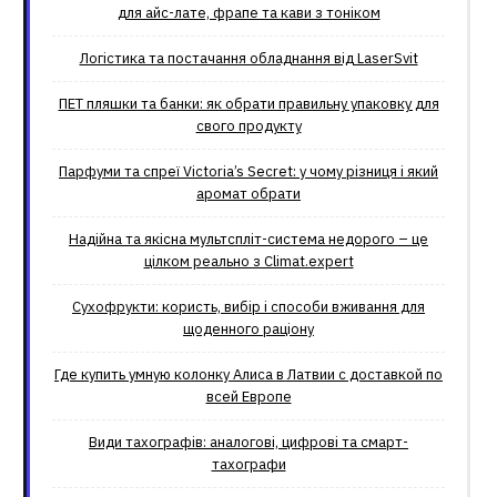
для айс-лате, фрапе та кави з тоніком
Логістика та постачання обладнання від LaserSvit
ПЕТ пляшки та банки: як обрати правильну упаковку для
свого продукту
Парфуми та спреї Victoria’s Secret: у чому різниця і який
аромат обрати
Надійна та якісна мультспліт-система недорого – це
цілком реально з Climat.еxpert
Сухофрукти: користь, вибір і способи вживання для
щоденного раціону
Где купить умную колонку Алиса в Латвии с доставкой по
всей Европе
Види тахографів: аналогові, цифрові та смарт-
тахографи