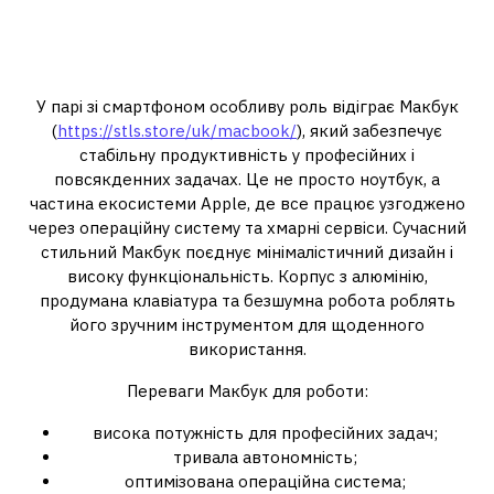
MacBook — універсальний
інструмент для роботи та
творчості
У парі зі смартфоном особливу роль відіграє Макбук
(
https://stls.store/uk/macbook/
), який забезпечує
стабільну продуктивність у професійних і
повсякденних задачах. Це не просто ноутбук, а
частина екосистеми Apple, де все працює узгоджено
через операційну систему та хмарні сервіси. Сучасний
стильний Макбук поєднує мінімалістичний дизайн і
високу функціональність. Корпус з алюмінію,
продумана клавіатура та безшумна робота роблять
його зручним інструментом для щоденного
використання.
Переваги Макбук для роботи:
висока потужність для професійних задач;
тривала автономність;
оптимізована операційна система;