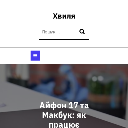
Перейти
до
Хвиля
вмісту
Кнопка
Відкрити
Айфон 17 та
Макбук: як
працює