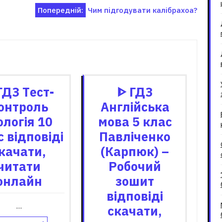
Попередній:
Чим підгодувати калібрахоа?
зані записи
ГДЗ Tест-
ᐈ ГДЗ
онтроль
Англійська
ологія 10
мова 5 клас
 відповіді
Павліченко
качати,
(Карпюк) –
читати
Робочий
онлайн
зошит
відповіді
…
скачати,