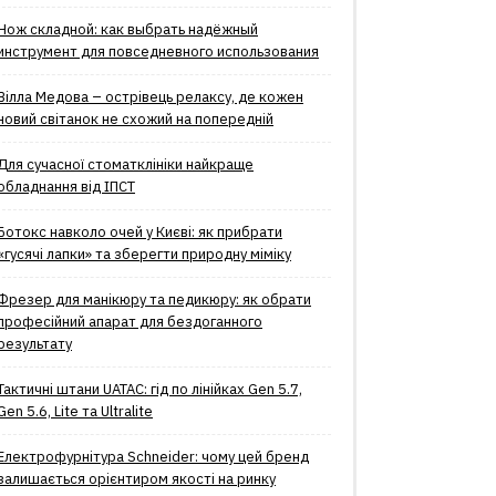
Нож складной: как выбрать надёжный
инструмент для повседневного использования
Вілла Медова – острівець релаксу, де кожен
новий світанок не схожий на попередній
Для сучасної стоматклініки найкраще
обладнання від ІПСТ
Ботокс навколо очей у Києві: як прибрати
«гусячі лапки» та зберегти природну міміку
Фрезер для манікюру та педикюру: як обрати
професійний апарат для бездоганного
результату
Тактичні штани UATAC: гід по лінійках Gen 5.7,
Gen 5.6, Lite та Ultralite
Електрофурнітура Schneider: чому цей бренд
залишається орієнтиром якості на ринку