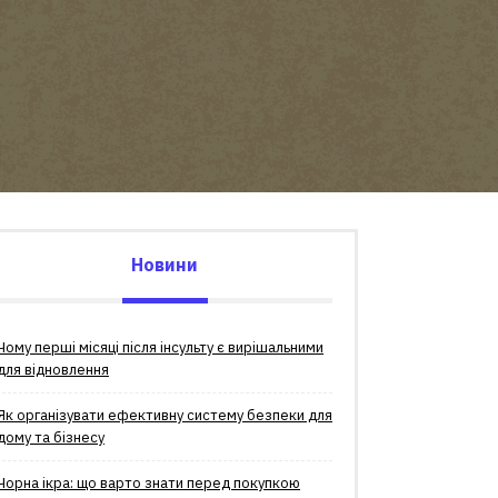
Новини
Чому перші місяці після інсульту є вирішальними
для відновлення
Як організувати ефективну систему безпеки для
дому та бізнесу
Чорна ікра: що варто знати перед покупкою