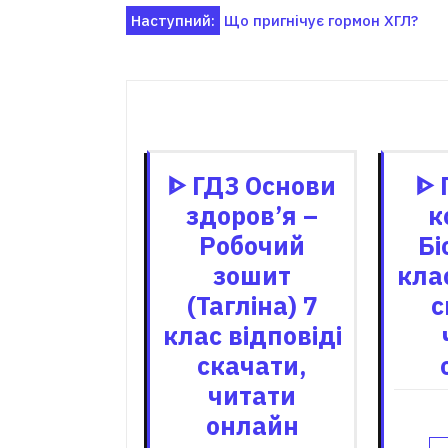
Навігація
Наступний:
Що пригнічує гормон ХГЛ?
записів
Пов'я
ᐈ ГДЗ Основи
ᐈ 
здоров’я –
к
Робочий
Бі
зошит
клас
(Тагліна) 7
с
клас відповіді
скачати,
читати
онлайн