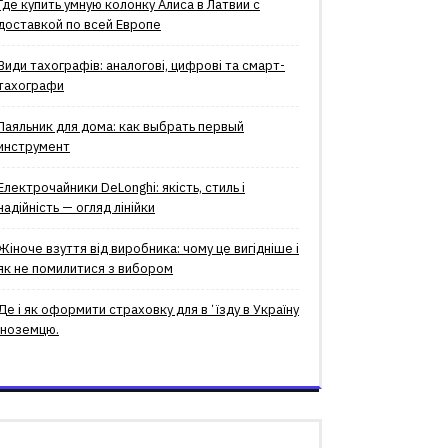
Где купить умную колонку Алиса в Латвии с
доставкой по всей Европе
Види тахографів: аналогові, цифрові та смарт-
тахографи
Паяльник для дома: как выбрать первый
инструмент
Електрочайники DeLonghi: якість, стиль і
надійність — огляд лінійки
Жіноче взуття від виробника: чому це вигідніше і
як не помилитися з вибором
Де і як оформити страховку для вʼїзду в Україну
іноземцю.