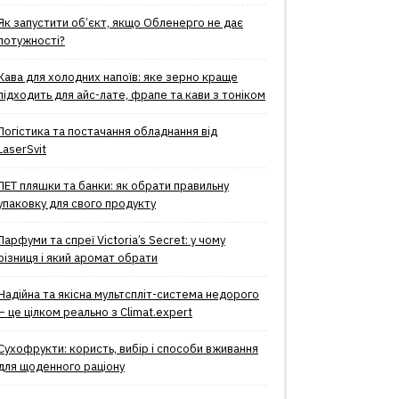
Як запустити об’єкт, якщо Обленерго не дає
потужності?
Кава для холодних напоїв: яке зерно краще
підходить для айс-лате, фрапе та кави з тоніком
Логістика та постачання обладнання від
LaserSvit
ПЕТ пляшки та банки: як обрати правильну
упаковку для свого продукту
Парфуми та спреї Victoria’s Secret: у чому
різниця і який аромат обрати
Надійна та якісна мультспліт-система недорого
– це цілком реально з Climat.еxpert
Сухофрукти: користь, вибір і способи вживання
для щоденного раціону