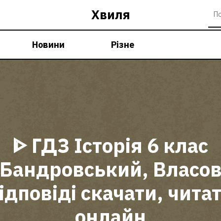
Хвиля
Новини
Різне
ᐈ ГДЗ Історія 6 клас
Бандровський, Власо
ідповіді скачати, чита
онлайн