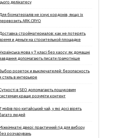
цього делікатесу
Для біоматеріалів не існує кордонів, якщо їх
перевозить ARK.CRYO
Доставка стройматериалов: как не потерять
время и деньги на строительной площадке
Українська мова у 7 класі без хаосу: як домашні
завдання допомагають писати грамотніше
Выбор розеток и выключателей: безопасность
и стиль в интерьере
Сутності в SEO допомагають пошуковим
системам краще розуміти контент
7 міфів про китайський чай, у які досі вірять
багато людей
Міжкімнатні двері: практичний гід для вибору
без розчарувань