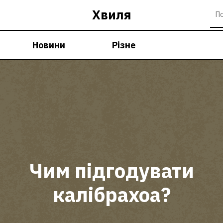
Хвиля
Новини
Різне
Чим підгодувати
калібрахоа?