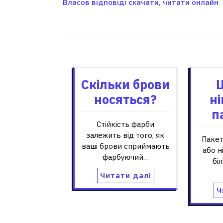
Власов відповіді скачати, читати онлайн
записів
Пов'я
Скільки брови
носяться?
ні
п
Стійкість фарби
залежить від того, як
Пакет
ваші брови сприймають
або н
фарбуючий…
бі
Читати далі
Ч