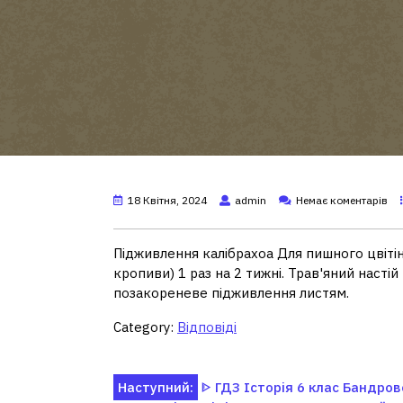
18 Квітня, 2024
admin
Немає коментарів
Підживлення калібрахоа Для пишного цвіті
кропиви) 1 раз на 2 тижні. Трав'яний насті
позакореневе підживлення листям.
Category:
Відповіді
Навігація
Наступний:
ᐈ ГДЗ Історія 6 клас Бандров