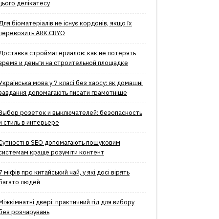
цього делікатесу
Для біоматеріалів не існує кордонів, якщо їх
перевозить ARK.CRYO
Доставка стройматериалов: как не потерять
время и деньги на строительной площадке
Українська мова у 7 класі без хаосу: як домашні
завдання допомагають писати грамотніше
Выбор розеток и выключателей: безопасность
и стиль в интерьере
Сутності в SEO допомагають пошуковим
системам краще розуміти контент
7 міфів про китайський чай, у які досі вірять
багато людей
Міжкімнатні двері: практичний гід для вибору
без розчарувань