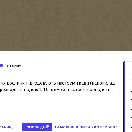
1 category
ння рослини підгодовують настоєм трави (наприклад,
й розводять водою 1:10, цим же настоєм проводять і
ський,
Попередній:
Чи можна чіпати хамелеона?