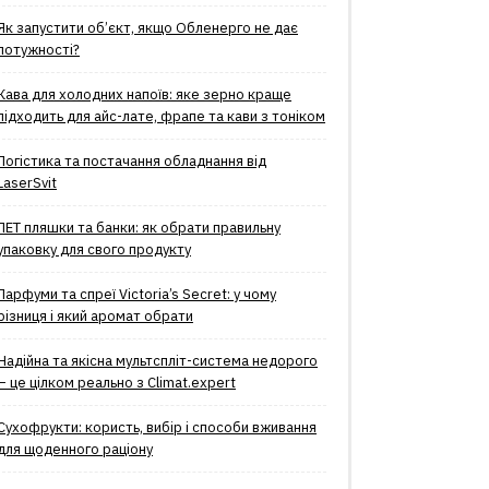
Як запустити об’єкт, якщо Обленерго не дає
потужності?
Кава для холодних напоїв: яке зерно краще
підходить для айс-лате, фрапе та кави з тоніком
Логістика та постачання обладнання від
LaserSvit
ПЕТ пляшки та банки: як обрати правильну
упаковку для свого продукту
Парфуми та спреї Victoria’s Secret: у чому
різниця і який аромат обрати
Надійна та якісна мультспліт-система недорого
– це цілком реально з Climat.еxpert
Сухофрукти: користь, вибір і способи вживання
для щоденного раціону