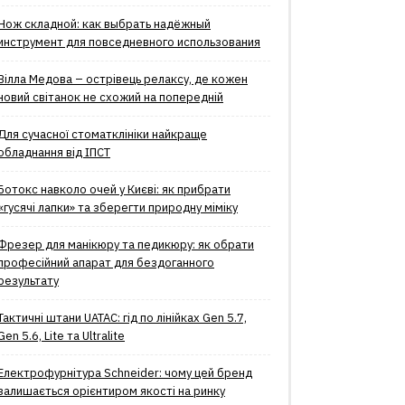
Нож складной: как выбрать надёжный
инструмент для повседневного использования
Вілла Медова – острівець релаксу, де кожен
новий світанок не схожий на попередній
Для сучасної стоматклініки найкраще
обладнання від ІПСТ
Ботокс навколо очей у Києві: як прибрати
«гусячі лапки» та зберегти природну міміку
Фрезер для манікюру та педикюру: як обрати
професійний апарат для бездоганного
результату
Тактичні штани UATAC: гід по лінійках Gen 5.7,
Gen 5.6, Lite та Ultralite
Електрофурнітура Schneider: чому цей бренд
залишається орієнтиром якості на ринку