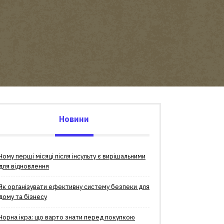
Новини
Чому перші місяці після інсульту є вирішальними
для відновлення
Як організувати ефективну систему безпеки для
дому та бізнесу
Чорна ікра: що варто знати перед покупкою