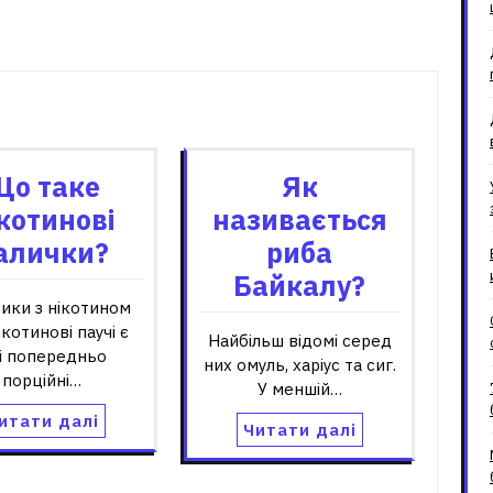
зані записи
Що таке
Як
котинові
називається
алички?
риба
Байкалу?
ики з нікотином
ікотинові паучі є
Найбільш відомі серед
лі попередньо
них омуль, харіус та сиг.
порційні…
У меншій…
итати далі
Читати далі