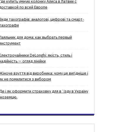
Где купить умную колонку Алиса в Латвии с
доставкой по всей Европе
Види тахографів: аналогові, цифрові та смарт-
тахографи
Паяльник для дома: как выбрать первый
инструмент
Електрочайники DeLonghi: якість, стиль і
надійність — огляд лінійки
Жіноче взуття від виробника: чому це вигідніше і
як не помилитися з вибором
Де і як оформити страховку для вʼїзду в Україну
іноземцю.