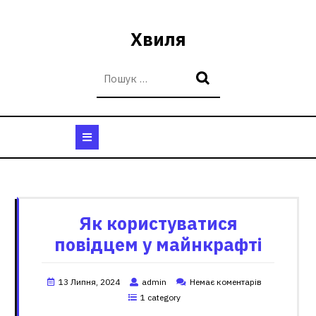
Перейти
до
Хвиля
вмісту
Кнопка
Відкрити
Категорія:
Відповіді
Як користуватися
повідцем у майнкрафті
13 Липня, 2024
admin
Немає коментарів
1 category