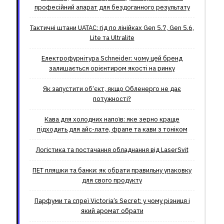
професійний апарат для бездоганного результату
Тактичні штани UATAC: гід по лінійках Gen 5.7, Gen 5.6,
Lite та Ultralite
Електрофурнітура Schneider: чому цей бренд
залишається орієнтиром якості на ринку
Як запустити об’єкт, якщо Обленерго не дає
потужності?
Кава для холодних напоїв: яке зерно краще
підходить для айс-лате, фрапе та кави з тоніком
Логістика та постачання обладнання від LaserSvit
ПЕТ пляшки та банки: як обрати правильну упаковку
для свого продукту
Парфуми та спреї Victoria’s Secret: у чому різниця і
який аромат обрати