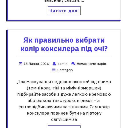
власнику сльози. …
Читати далі
Як правильно вибрати
колір консилера під очі?
13 Липня, 2024
admin
Немає коментарів
1 category
Для маскування недосконалостей під очима
(темні кола, тіні та мімічні зморшки)
підбирайте засоби з дуже легкою кремовою
або рідкою текстурою, в ідеалі – зі
світловідбиваючими частинками. Сам колір
консилера повинен бути на півтону
світлішим за