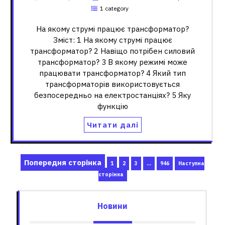
1 category
На якому струмі працює трансформатор?
Зміст: 1 На якому струмі працює
трансформатор? 2 Навіщо потрібен силовий
трансформатор? 3 В якому режимі може
працювати трансформатор? 4 Який тип
трансформаторів використовується
безпосередньо на електростанціях? 5 Яку
функцію
Читати далі
Пагінація
Попередня сторінка
Сторінка
Сторінка
Сторінка
Сторінка
1
2
3
…
946
Наступна
записів
сторінка
Новини