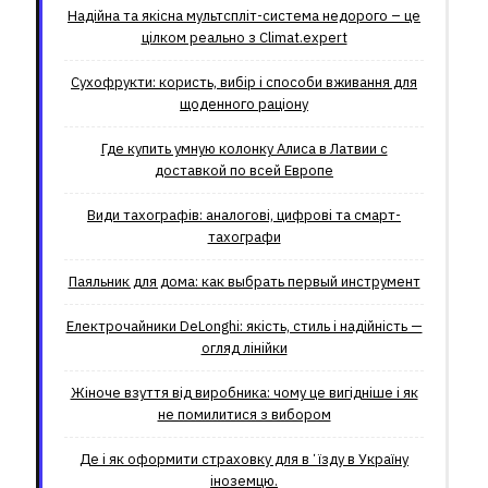
Надійна та якісна мультспліт-система недорого – це
цілком реально з Climat.еxpert
Сухофрукти: користь, вибір і способи вживання для
щоденного раціону
Где купить умную колонку Алиса в Латвии с
доставкой по всей Европе
Види тахографів: аналогові, цифрові та смарт-
тахографи
Паяльник для дома: как выбрать первый инструмент
Електрочайники DeLonghi: якість, стиль і надійність —
огляд лінійки
Жіноче взуття від виробника: чому це вигідніше і як
не помилитися з вибором
Де і як оформити страховку для вʼїзду в Україну
іноземцю.