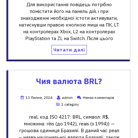
Для використання повідець потрібно
помістити його на панель дій, і при
знаходженні необхідної істоти активувати,
натиснувши правою кнопкою миші на ПК, LT
на контролерах Xbox, L2 на контролерах
PlayStation та ZL на Switch. Після цього
Читати далі
Чия валюта BRL?
13 Липня, 2024
admin
Немає коментарів
1 category
real, код ISO 4217: BRL, символ: R$,
множина: réis (до 1942), reais (з 1994)) —
грошова одиниця Бразилії. В даний час реал
– назва національної валюти Бразилії; також