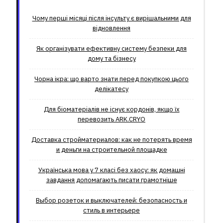
Чому перші місяці після інсульту є вирішальними для
відновлення
Як організувати ефективну систему безпеки для
дому та бізнесу
Чорна ікра: що варто знати перед покупкою цього
делікатесу
Для біоматеріалів не існує кордонів, якщо їх
перевозить ARK.CRYO
Доставка стройматериалов: как не потерять время
и деньги на строительной площадке
Українська мова у 7 класі без хаосу: як домашні
завдання допомагають писати грамотніше
Выбор розеток и выключателей: безопасность и
стиль в интерьере