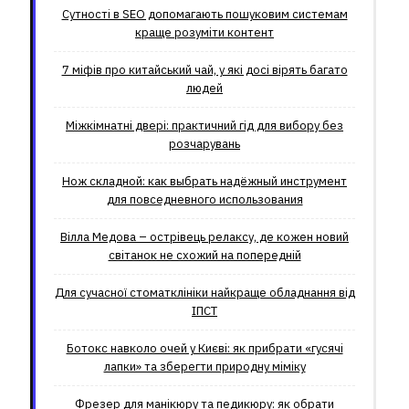
Сутності в SEO допомагають пошуковим системам
краще розуміти контент
7 міфів про китайський чай, у які досі вірять багато
людей
Міжкімнатні двері: практичний гід для вибору без
розчарувань
Нож складной: как выбрать надёжный инструмент
для повседневного использования
Вілла Медова – острівець релаксу, де кожен новий
світанок не схожий на попередній
Для сучасної стоматклініки найкраще обладнання від
ІПСТ
Ботокс навколо очей у Києві: як прибрати «гусячі
лапки» та зберегти природну міміку
Фрезер для манікюру та педикюру: як обрати