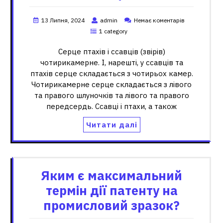
13 Липня, 2024
admin
Немає коментарів
1 category
Серце птахів і ссавців (звірів)
чотирикамерне. І, нарешті, у ссавців та
птахів серце складається з чотирьох камер.
Чотирикамерне серце складається з лівого
та правого шлуночків та лівого та правого
передсердь. Ссавці і птахи, а також
Читати далі
Яким є максимальний
термін дії патенту на
промисловий зразок?