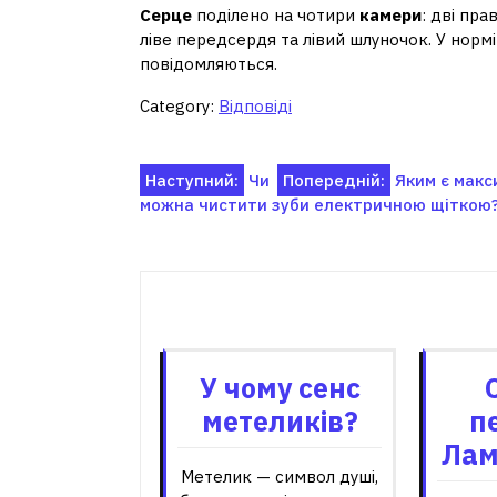
Серце
поділено на чотири
камери
: дві пра
ліве передсердя та лівий шлуночок. У норм
повідомляються.
Category:
Відповіді
Навігація
Наступний:
Чи
Попередній:
Яким є макс
можна чистити зуби електричною щіткою
записів
Пов'я
У чому сенс
метеликів?
п
Лам
Метелик — символ душі,