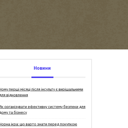
Новини
Чому перші місяці після інсульту є вирішальними
для відновлення
Як організувати ефективну систему безпеки для
дому та бізнесу
Чорна ікра: що варто знати перед покупкою