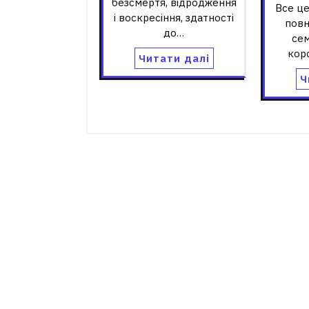
безсмертя, відродження
Все це
і воскресіння, здатності
повн
до…
сем
кор
Читати далі
Ч