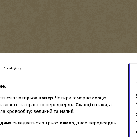
1 category
не
.
ється з чотирьох
камер
. Чотирикамерне
серце
 та лівого та правого передсердь.
Ссавці
і птахи, а
ла кровообігу: великий та малий.
одних
складається з трьох
камер
, двох передсердь