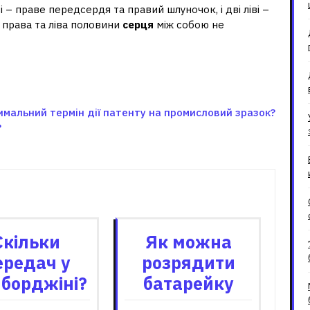
ві – праве передсердя та правий шлуночок, і дві ліві –
і права та ліва половини
серця
між собою не
имальний термін дії патенту на промисловий зразок?
?
зані записи
Скільки
Як можна
ередач у
розрядити
борджіні?
батарейку