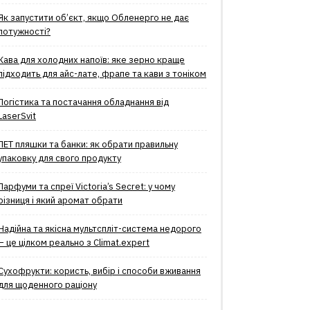
Як запустити об’єкт, якщо Обленерго не дає
потужності?
Кава для холодних напоїв: яке зерно краще
підходить для айс-лате, фрапе та кави з тоніком
Логістика та постачання обладнання від
LaserSvit
ПЕТ пляшки та банки: як обрати правильну
упаковку для свого продукту
Парфуми та спреї Victoria’s Secret: у чому
різниця і який аромат обрати
Надійна та якісна мультспліт-система недорого
– це цілком реально з Climat.еxpert
Сухофрукти: користь, вибір і способи вживання
для щоденного раціону