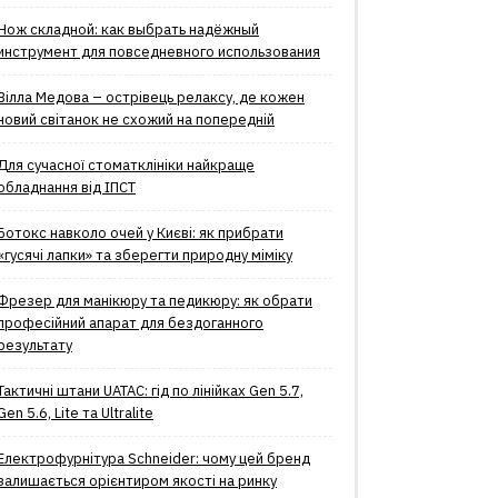
Нож складной: как выбрать надёжный
инструмент для повседневного использования
Вілла Медова – острівець релаксу, де кожен
новий світанок не схожий на попередній
Для сучасної стоматклініки найкраще
обладнання від ІПСТ
Ботокс навколо очей у Києві: як прибрати
«гусячі лапки» та зберегти природну міміку
Фрезер для манікюру та педикюру: як обрати
професійний апарат для бездоганного
результату
Тактичні штани UATAC: гід по лінійках Gen 5.7,
Gen 5.6, Lite та Ultralite
Електрофурнітура Schneider: чому цей бренд
залишається орієнтиром якості на ринку