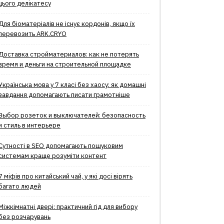
цього делікатесу
Для біоматеріалів не існує кордонів, якщо їх
перевозить ARK.CRYO
Доставка стройматериалов: как не потерять
время и деньги на строительной площадке
Українська мова у 7 класі без хаосу: як домашні
завдання допомагають писати грамотніше
Выбор розеток и выключателей: безопасность
и стиль в интерьере
Сутності в SEO допомагають пошуковим
системам краще розуміти контент
7 міфів про китайський чай, у які досі вірять
багато людей
Міжкімнатні двері: практичний гід для вибору
без розчарувань