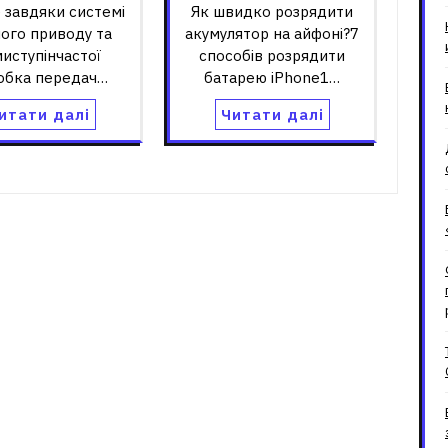
 завдяки системі
Як швидко розрядити
ого приводу та
акумулятор на айфоні?7
иступінчастої
способів розрядити
обка передач…
батарею iPhone1…
итати далі
Читати далі