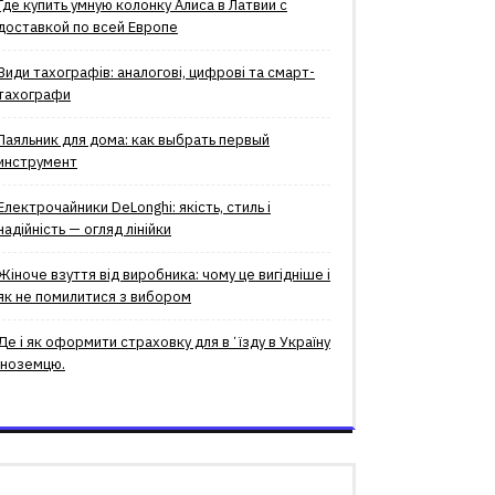
Где купить умную колонку Алиса в Латвии с
доставкой по всей Европе
Види тахографів: аналогові, цифрові та смарт-
тахографи
Паяльник для дома: как выбрать первый
инструмент
Електрочайники DeLonghi: якість, стиль і
надійність — огляд лінійки
Жіноче взуття від виробника: чому це вигідніше і
як не помилитися з вибором
Де і як оформити страховку для вʼїзду в Україну
іноземцю.