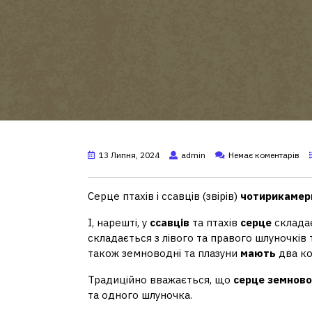
13 Липня, 2024
admin
Немає коментарів
Серце птахів і ссавців (звірів)
чотирикамер
І, нарешті, у
ссавців
та птахів
серце
склада
складається з лівого та правого шлуночків
також земноводні та плазуни
мають
два ко
Традиційно вважається, що
серце земнов
та одного шлуночка.