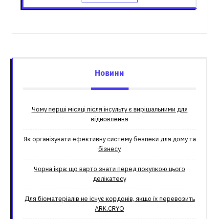
Новини
Чому перші місяці після інсульту є вирішальними для
відновлення
Як організувати ефективну систему безпеки для дому та
бізнесу
Чорна ікра: що варто знати перед покупкою цього
делікатесу
Для біоматеріалів не існує кордонів, якщо їх перевозить
ARK.CRYO