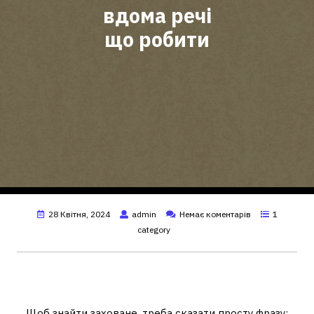
вдома речі
що робити
28 Квітня, 2024
admin
Немає коментарів
1
category
Що говорити коли зникла річ у
будинку?
Щоб знайти заховане, треба сказати просту фразу: