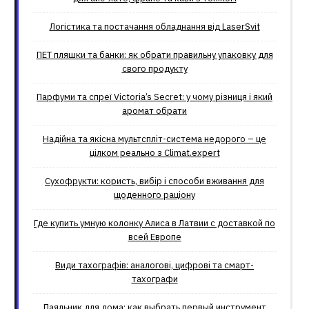
Логістика та постачання обладнання від LaserSvit
ПЕТ пляшки та банки: як обрати правильну упаковку для
свого продукту
Парфуми та спреї Victoria’s Secret: у чому різниця і який
аромат обрати
Надійна та якісна мультспліт-система недорого – це
цілком реально з Climat.еxpert
Сухофрукти: користь, вибір і способи вживання для
щоденного раціону
Где купить умную колонку Алиса в Латвии с доставкой по
всей Европе
Види тахографів: аналогові, цифрові та смарт-
тахографи
Паяльник для дома: как выбрать первый инструмент