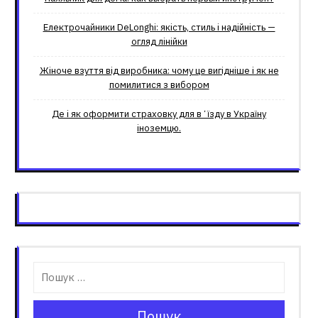
Електрочайники DeLonghi: якість, стиль і надійність —
огляд лінійки
Жіноче взуття від виробника: чому це вигідніше і як не
помилитися з вибором
Де і як оформити страховку для вʼїзду в Україну
іноземцю.
Пошук