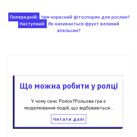
Навігація
Попередній:
Чим корисний фітоспорин для рослин?
Наступний:
Як називається фрукт великий
записів
апельсин?
Пов'язані записи
Що можна робити у ролці
У чому сенс Ролок?Рольова гра є
моделювання подій, що відбуваються…
Читати далі