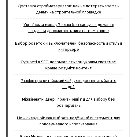
Доставка стройматериалов: как не потерять время и
деньги на строительной площадке
Українська мова у 7 класі без хаосу: як домашні
завдання допомагають писати грамотніше
Выбор розеток и выключателей: безопасность и стиль в
интерьере
Сутності в SEO допомагають пошуковим системам
краще розуміти контент
7 міфів про китайський чай, у які досі вірять багато
людей
Міжкімнатні двері: практичний гід для вибору без
розчарувань
Нож складной: как выбрать надёжный инструмент для
повседневного использования
Вілла Медова – острівець релаксу, де кожен новий