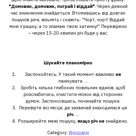
"Домовик, домовик, пограй і віддай"
. Через деякий
час зникнення знайдеться. Втомившись від довгих
пошуків речі, візьміть і скажіть: "Чорт, чорт! Віддай
мою іграшку, а то зламаю твою хатинку!" Перевірено
– через 15-20 хвилин річ буде у вас.
Що робити, якщо втратив річ але не
можеш знайти?
Шукайте планомірно
Заспокойтесь. У такий момент важливо
не
панікувати. …
Зробіть кілька глибоких повільних вдихів, щоб
розслабитись, очистити мозок від сторонніх
думок. Заспокоївшись, починайте пошуки.
Перевірте всі місця, де зазвичай знаходилася ця
річ
. …
Розширюйте межі пошуку,
якщо річ не
знайдено.
Category:
Відповіді