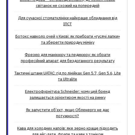
світанок не схожий на попередній
Для сучасної стоматклініки найкраще обладнання від
ІПСТ
Ботокс навколо очей у Києві: як прибрати «гусячі лапки»
та зберегти природну міміку
Фрезер для манікюру та педикюру: як обрати
професійний апарат для бездоганного результату
Тактичні штани UATAC: гід по лінійках Gen 5.7, Gen 5.6, Lite
та Ultralite
Електрофурнітура Schneider: чому цей бренд
залишається орієнтиром якості на ринку
Як запустити об’єкт, якщо Обленерго не дає
потужності?
Кава для холодних напоїв: яке зерно краще підходить
для айс-лате, фрапе та кави з тоніком