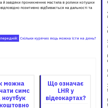
, а й завдяки проникненню мастила в ролики котушки
відповідно позитивно відбивається на дальності та
передній:
Скільки курячих яєць можна їсти на день?
зані записи
к можна
Що означає
чати симс
LHR у
 ноутбук
відеокартах?
зкоштовно