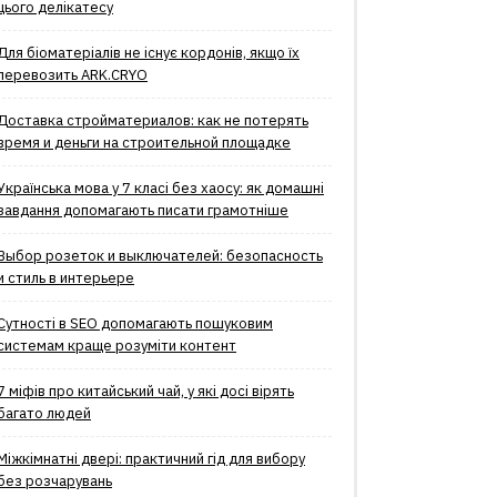
цього делікатесу
Для біоматеріалів не існує кордонів, якщо їх
перевозить ARK.CRYO
Доставка стройматериалов: как не потерять
время и деньги на строительной площадке
Українська мова у 7 класі без хаосу: як домашні
завдання допомагають писати грамотніше
Выбор розеток и выключателей: безопасность
и стиль в интерьере
Сутності в SEO допомагають пошуковим
системам краще розуміти контент
7 міфів про китайський чай, у які досі вірять
багато людей
Міжкімнатні двері: практичний гід для вибору
без розчарувань