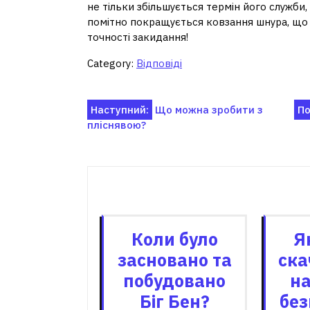
не тільки збільшується термін його служби
помітно покращується ковзання шнура, що 
точності закидання!
Category:
Відповіді
Навігація
Наступний:
Що можна зробити з
По
пліснявою?
записів
Пов'я
Коли було
Я
засновано та
ска
побудовано
на
Біг Бен?
бе