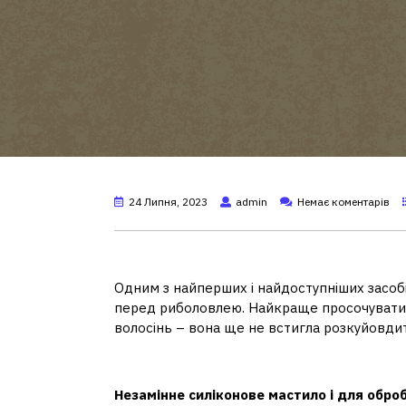
24 Липня, 2023
admin
Немає коментарів
Чим обробити волосінь ві
Одним з найперших і найдоступніших засоб
перед риболовлею. Найкраще просочувати 
волосінь – вона ще не встигла розкуйовдит
Чи можна змащувати воло
Незамінне силіконове мастило і для оброб