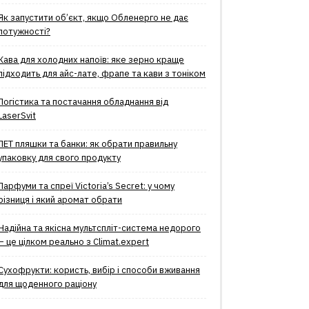
Як запустити об’єкт, якщо Обленерго не дає
потужності?
Кава для холодних напоїв: яке зерно краще
підходить для айс-лате, фрапе та кави з тоніком
Логістика та постачання обладнання від
LaserSvit
ПЕТ пляшки та банки: як обрати правильну
упаковку для свого продукту
Парфуми та спреї Victoria’s Secret: у чому
різниця і який аромат обрати
Надійна та якісна мультспліт-система недорого
– це цілком реально з Climat.еxpert
Сухофрукти: користь, вибір і способи вживання
для щоденного раціону