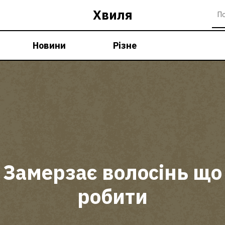
Хвиля
Новини
Різне
Замерзає волосінь що
робити