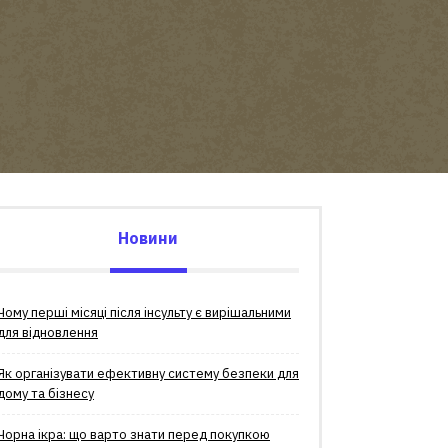
Новини
Чому перші місяці після інсульту є вирішальними
для відновлення
Як організувати ефективну систему безпеки для
дому та бізнесу
Чорна ікра: що варто знати перед покупкою