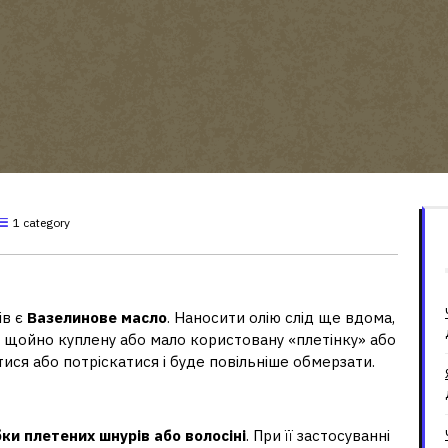
1 category
д замерзання?
ів є
Вазелинове масло
. Наносити олію слід ще вдома,
щойно куплену або мало користовану «плетінку» або
ися або потріскатися і буде повільніше обмерзати.
сінь силіконовим мастилом?
ки плетених шнурів або волосіні
. При її застосуванні