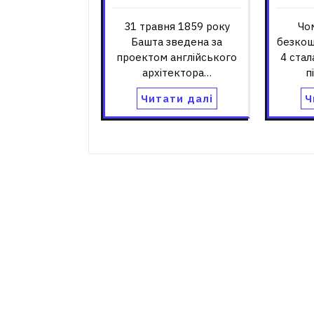
31 травня 1859 року
Чом
Башта зведена за
безкош
проектом англійського
4 ста
архітектора…
п
Читати далі
Ч