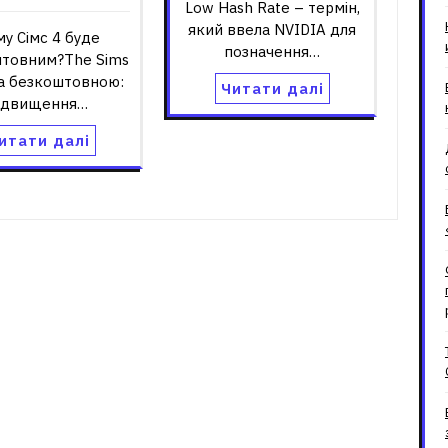
Low Hash Rate – термін,
який ввела NVIDIA для
у Сімс 4 буде
позначення…
товним?The Sims
ла безкоштовною:
Читати далі
ідвищення…
итати далі