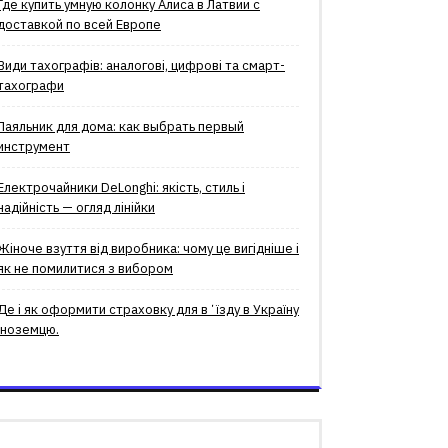
Где купить умную колонку Алиса в Латвии с
доставкой по всей Европе
Види тахографів: аналогові, цифрові та смарт-
тахографи
Паяльник для дома: как выбрать первый
инструмент
Електрочайники DeLonghi: якість, стиль і
надійність — огляд лінійки
Жіноче взуття від виробника: чому це вигідніше і
як не помилитися з вибором
Де і як оформити страховку для вʼїзду в Україну
іноземцю.