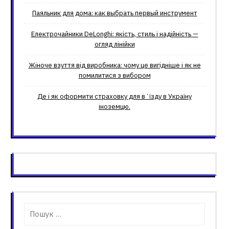
Паяльник для дома: как выбрать первый инструмент
Електрочайники DeLonghi: якість, стиль і надійність —
огляд лінійки
Жіноче взуття від виробника: чому це вигідніше і як не
помилитися з вибором
Де і як оформити страховку для вʼїзду в Україну
іноземцю.