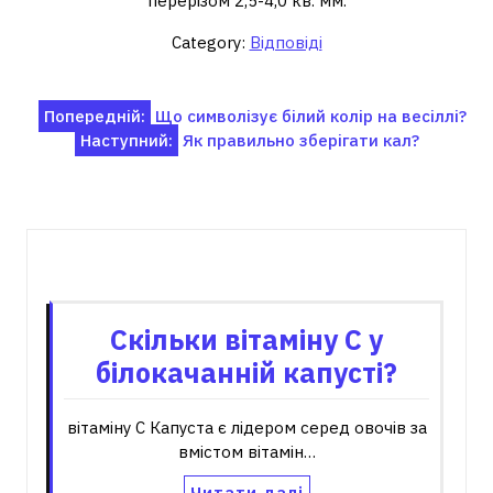
перерізом 2,5-4,0 кв. мм.
Category:
Відповіді
Навігація
Попередній:
Що символізує білий колір на весіллі?
Наступний:
Як правильно зберігати кал?
записів
Пов'язані записи
Скільки вітаміну С у
білокачанній капусті?
вітаміну С Капуста є лідером серед овочів за
вмістом вітамін…
Читати далі