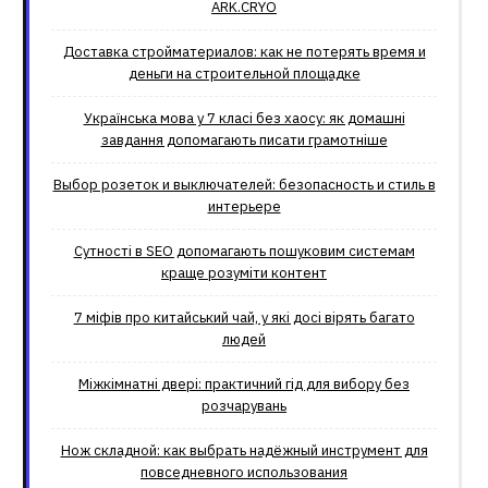
ARK.CRYO
Доставка стройматериалов: как не потерять время и
деньги на строительной площадке
Українська мова у 7 класі без хаосу: як домашні
завдання допомагають писати грамотніше
Выбор розеток и выключателей: безопасность и стиль в
интерьере
Сутності в SEO допомагають пошуковим системам
краще розуміти контент
7 міфів про китайський чай, у які досі вірять багато
людей
Міжкімнатні двері: практичний гід для вибору без
розчарувань
Нож складной: как выбрать надёжный инструмент для
повседневного использования