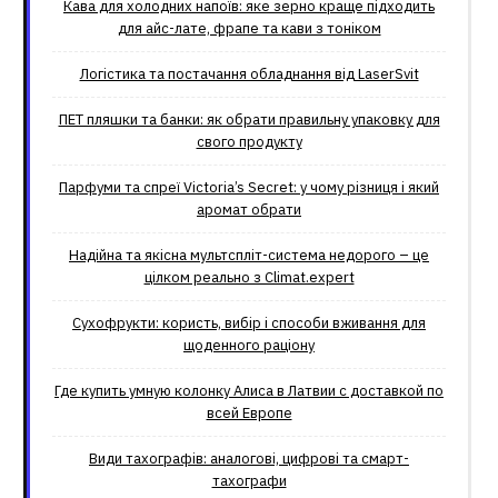
Кава для холодних напоїв: яке зерно краще підходить
для айс-лате, фрапе та кави з тоніком
Логістика та постачання обладнання від LaserSvit
ПЕТ пляшки та банки: як обрати правильну упаковку для
свого продукту
Парфуми та спреї Victoria’s Secret: у чому різниця і який
аромат обрати
Надійна та якісна мультспліт-система недорого – це
цілком реально з Climat.еxpert
Сухофрукти: користь, вибір і способи вживання для
щоденного раціону
Где купить умную колонку Алиса в Латвии с доставкой по
всей Европе
Види тахографів: аналогові, цифрові та смарт-
тахографи