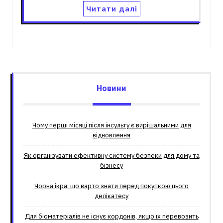
Читати далі
Новини
Чому перші місяці після інсульту є вирішальними для
відновлення
Як організувати ефективну систему безпеки для дому та
бізнесу
Чорна ікра: що варто знати перед покупкою цього
делікатесу
Для біоматеріалів не існує кордонів, якщо їх перевозить