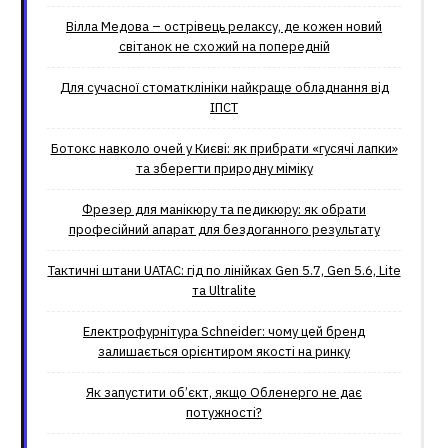
Вілла Медова – острівець релаксу, де кожен новий
світанок не схожий на попередній
Для сучасної стоматклініки найкраще обладнання від
ІПСТ
Ботокс навколо очей у Києві: як прибрати «гусячі лапки»
та зберегти природну міміку
Фрезер для манікюру та педикюру: як обрати
професійний апарат для бездоганного результату
Тактичні штани UATAC: гід по лінійках Gen 5.7, Gen 5.6, Lite
та Ultralite
Електрофурнітура Schneider: чому цей бренд
залишається орієнтиром якості на ринку
Як запустити об’єкт, якщо Обленерго не дає
потужності?