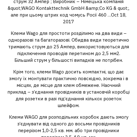
струм 32 Ампер ; Виробник – Німецька компанія
&quot;WAGO Kontakttechnik GmbH &amp;Co KG & quot;,
але при цьому штрих код чомусь Росії 460 …Oct 18,
2017
Клеми Wago для простоти розділимо на два види –
одноразові та багаторазові. Обидва види теоретично
тримають струм до 25 Ампер, використовуються для
підключення проводів перетином до 2,5 мм2.
Більший струм у більшості випадків не потрібен.
Крім того, клеми Wago досить компактні, що дає
змогу їх монтувати практично повсюдно, зокрема і в
місцях, де місце для клем обмежене. Наочний
приклад – з’єднання провідників в установчій коробці
для розетки в разі під’єднання кількох розеток
шлейфом.
Клеми WAGO для розподільних коробок дають змогу
з’єднувати від одного до восьми провідників
перерізом 1,0-2,5 кв. мм. або три провідники