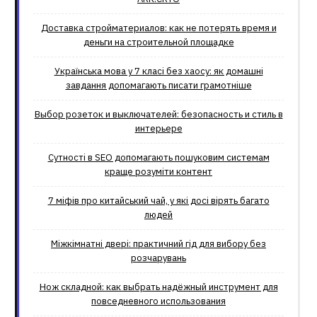
Доставка стройматериалов: как не потерять время и
деньги на строительной площадке
Українська мова у 7 класі без хаосу: як домашні
завдання допомагають писати грамотніше
Выбор розеток и выключателей: безопасность и стиль в
интерьере
Сутності в SEO допомагають пошуковим системам
краще розуміти контент
7 міфів про китайський чай, у які досі вірять багато
людей
Міжкімнатні двері: практичний гід для вибору без
розчарувань
Нож складной: как выбрать надёжный инструмент для
повседневного использования