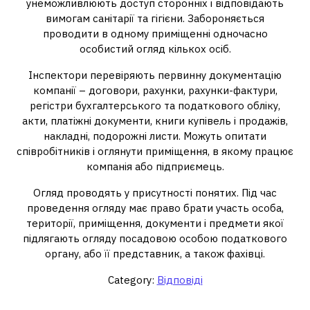
унеможливлюють доступ сторонніх і відповідають
вимогам санітарії та гігієни. Забороняється
проводити в одному приміщенні одночасно
особистий огляд кількох осіб.
Інспектори перевіряють первинну документацію
компанії – договори, рахунки, рахунки-фактури,
регістри бухгалтерського та податкового обліку,
акти, платіжні документи, книги купівель і продажів,
накладні, подорожні листи. Можуть опитати
співробітників і оглянути приміщення, в якому працює
компанія або підприємець.
Огляд проводять у присутності понятих. Під час
проведення огляду має право брати участь особа,
території, приміщення, документи і предмети якої
підлягають огляду посадовою особою податкового
органу, або її представник, а також фахівці.
Category:
Відповіді