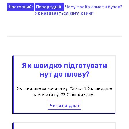
Навігація
Наступний:
Попередній:
Чому треба ламати бузок?
Як називається сім'я свині?
записів
Пов'язані записи
Як швидко підготувати
нут до плову?
Як швидше замочити нут?Зміст:1 Як швидше
замочити нут?2 Скільки часу…
Читати далі