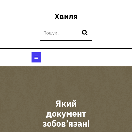
Перейти
до
Хвиля
вмісту
Кнопка
Відкрити
Який
документ
зобов’язані