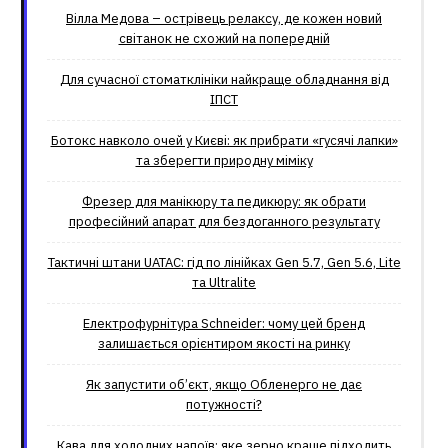
Вілла Медова – острівець релаксу, де кожен новий
світанок не схожий на попередній
Для сучасної стоматклініки найкраще обладнання від
ІПСТ
Ботокс навколо очей у Києві: як прибрати «гусячі лапки»
та зберегти природну міміку
Фрезер для манікюру та педикюру: як обрати
професійний апарат для бездоганного результату
Тактичні штани UATAC: гід по лінійках Gen 5.7, Gen 5.6, Lite
та Ultralite
Електрофурнітура Schneider: чому цей бренд
залишається орієнтиром якості на ринку
Як запустити об’єкт, якщо Обленерго не дає
потужності?
Кава для холодних напоїв: яке зерно краще підходить