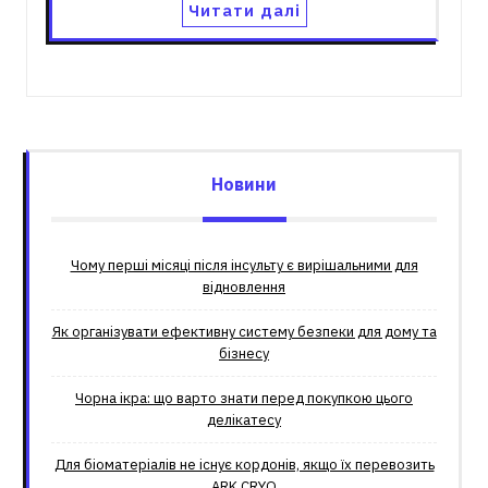
Читати далі
Новини
Чому перші місяці після інсульту є вирішальними для
відновлення
Як організувати ефективну систему безпеки для дому та
бізнесу
Чорна ікра: що варто знати перед покупкою цього
делікатесу
Для біоматеріалів не існує кордонів, якщо їх перевозить
ARK.CRYO