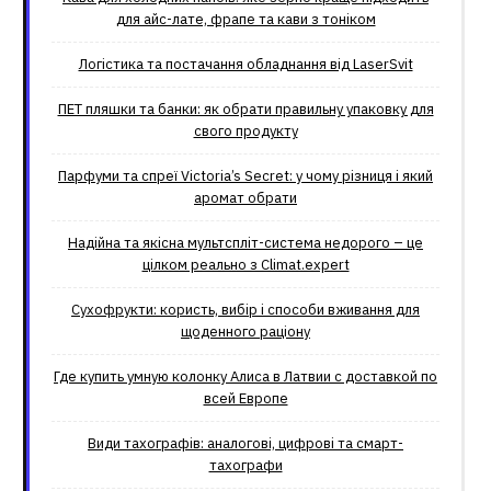
для айс-лате, фрапе та кави з тоніком
Логістика та постачання обладнання від LaserSvit
ПЕТ пляшки та банки: як обрати правильну упаковку для
свого продукту
Парфуми та спреї Victoria’s Secret: у чому різниця і який
аромат обрати
Надійна та якісна мультспліт-система недорого – це
цілком реально з Climat.еxpert
Сухофрукти: користь, вибір і способи вживання для
щоденного раціону
Где купить умную колонку Алиса в Латвии с доставкой по
всей Европе
Види тахографів: аналогові, цифрові та смарт-
тахографи