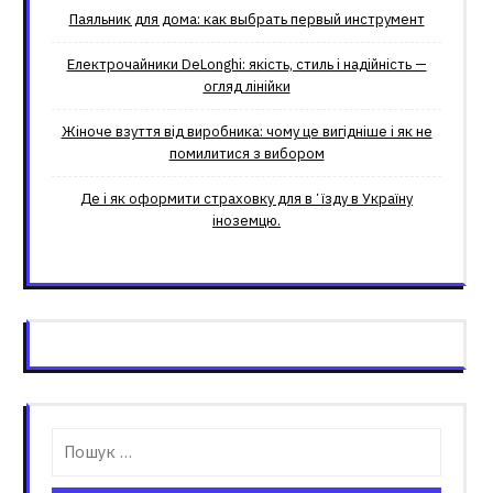
Паяльник для дома: как выбрать первый инструмент
Електрочайники DeLonghi: якість, стиль і надійність —
огляд лінійки
Жіноче взуття від виробника: чому це вигідніше і як не
помилитися з вибором
Де і як оформити страховку для вʼїзду в Україну
іноземцю.