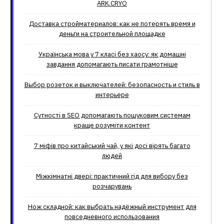
ARK.CRYO
Доставка стройматериалов: как не потерять время и
деньги на строительной площадке
Українська мова у 7 класі без хаосу: як домашні
завдання допомагають писати грамотніше
Выбор розеток и выключателей: безопасность и стиль в
интерьере
Сутності в SEO допомагають пошуковим системам
краще розуміти контент
7 міфів про китайський чай, у які досі вірять багато
людей
Міжкімнатні двері: практичний гід для вибору без
розчарувань
Нож складной: как выбрать надёжный инструмент для
повседневного использования