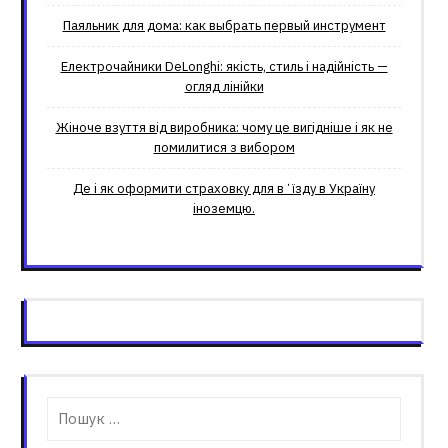
Паяльник для дома: как выбрать первый инструмент
Електрочайники DeLonghi: якість, стиль і надійність —
огляд лінійки
Жіноче взуття від виробника: чому це вигідніше і як не
помилитися з вибором
Де і як оформити страховку для вʼїзду в Україну
іноземцю.