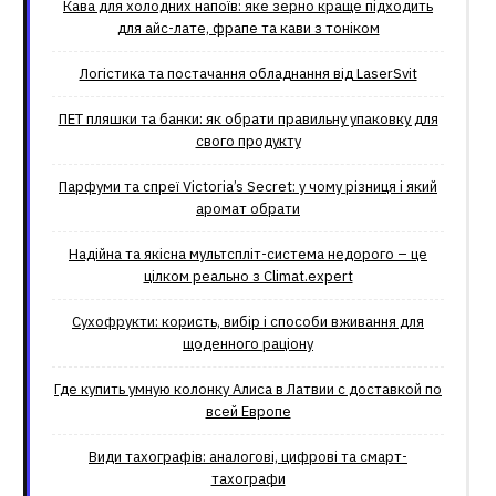
Кава для холодних напоїв: яке зерно краще підходить
для айс-лате, фрапе та кави з тоніком
Логістика та постачання обладнання від LaserSvit
ПЕТ пляшки та банки: як обрати правильну упаковку для
свого продукту
Парфуми та спреї Victoria’s Secret: у чому різниця і який
аромат обрати
Надійна та якісна мультспліт-система недорого – це
цілком реально з Climat.еxpert
Сухофрукти: користь, вибір і способи вживання для
щоденного раціону
Где купить умную колонку Алиса в Латвии с доставкой по
всей Европе
Види тахографів: аналогові, цифрові та смарт-
тахографи