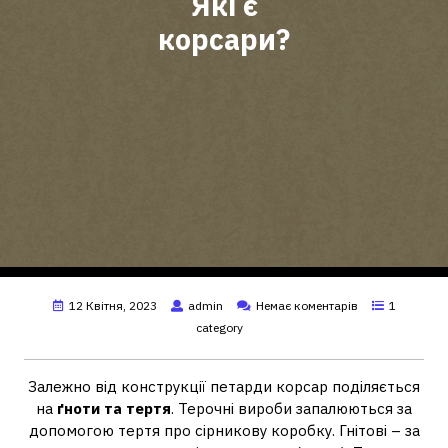
Які є
корсари?
12 Квітня, 2023
admin
Немає коментарів
1
category
Залежно від конструкції петарди корсар поділяється
на
ґноти та тертя
. Терочні вироби запалюються за
допомогою тертя про сірникову коробку. Гнітові – за