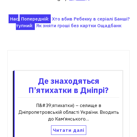
Навігація
Нас
Попередній:
Хто вбив Ребекку в серіалі Банші?
тупний:
Як зняти гроші без картки Ощадбанк
записів
Пов'язані записи
Де знаходяться
П’ятихатки в Дніпрі?
П&#39;ятихатки) – селище в
Дніпропетровській області України. Входить
до Кам’янського…
Читати далі