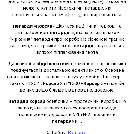
допомогою вогнепровідного шнура (гноту). Також ви
можете купити піротехнічні петарди, які
відрізняються за типом ефекту, що виробляється.
Петарди
«
Корсар
» діляться на 2 типи: теркові та
гнити. Терокові
петарди
підпалюються шляхом
"чіркання"
петарди
про коробок із сірчаною гранню
так само, як і сірники. Гнітові
петарди
запускаються
шляхом підпалювання ґнота.
Дані вироби
відрізняються
невисокою вартістю, яка
поєднується із достатньою ефективністю. Основна
їхня відмінність – кількість штук у коробці. Інші серії –
такі як Р1202 «
Корсар
2 і Р1300 «
Корсар
3» і подібні
до них дещо більше і, відповідно, дорожче.
Петарди корсар
бомбочки – піротехнічні вироби, що
за потужністю знаходяться посередині меду
маленькими корсарами №1 і №2 і великими
петардами
…
Category:
Відповіді