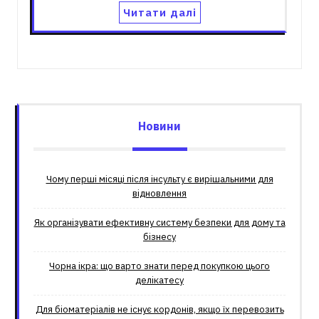
Читати далі
Новини
Чому перші місяці після інсульту є вирішальними для
відновлення
Як організувати ефективну систему безпеки для дому та
бізнесу
Чорна ікра: що варто знати перед покупкою цього
делікатесу
Для біоматеріалів не існує кордонів, якщо їх перевозить