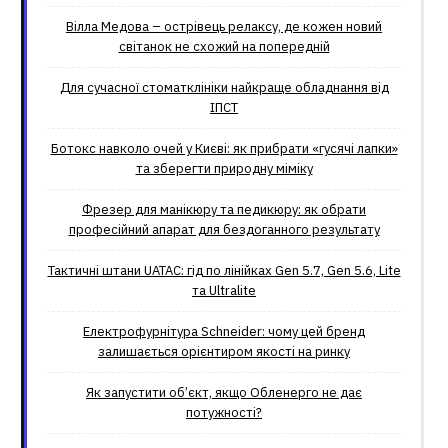
Вілла Медова – острівець релаксу, де кожен новий
світанок не схожий на попередній
Для сучасної стоматклініки найкраще обладнання від
ІПСТ
Ботокс навколо очей у Києві: як прибрати «гусячі лапки»
та зберегти природну міміку
Фрезер для манікюру та педикюру: як обрати
професійний апарат для бездоганного результату
Тактичні штани UATAC: гід по лінійках Gen 5.7, Gen 5.6, Lite
та Ultralite
Електрофурнітура Schneider: чому цей бренд
залишається орієнтиром якості на ринку
Як запустити об’єкт, якщо Обленерго не дає
потужності?