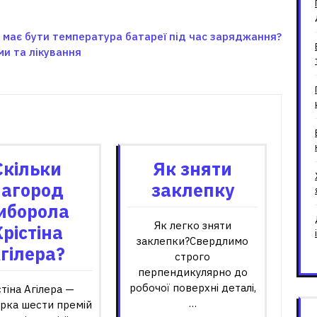
 має бути температура батареї під час заряджання?
ми та лікування
зані записи
Скільки
Як зняти
нагород
заклепку
иборола
Як легко зняти
Крістіна
заклепки?Свердлимо
гілера?
строго
перпендикулярно до
робочої поверхні деталі,
стіна Агілера —
…
рка шести премій