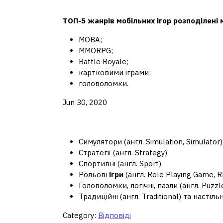
Які є види ігор на тел
ТОП-5 жанрів
мобільних ігор
розподілені 
MOBA;
MMORPG;
Battle Royale;
картковими іграми;
головоломки.
Jun 30, 2020
Які бувають комп'ютер
Симулятори (англ. Simulation, Simulator)
Стратегії (англ. Strategy)
Спортивні (англ. Sport)
Рольові
ігри
(англ. Role Playing Game, 
Головоломки, логічні, пазли (англ. Puzzl
Традиційні (англ. Traditional) та настільн
Category:
Відповіді