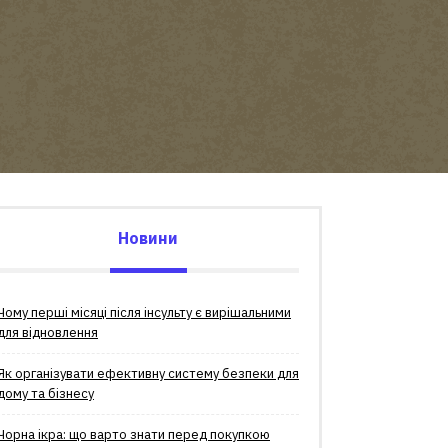
Новини
Чому перші місяці після інсульту є вирішальними
для відновлення
Як організувати ефективну систему безпеки для
дому та бізнесу
Чорна ікра: що варто знати перед покупкою