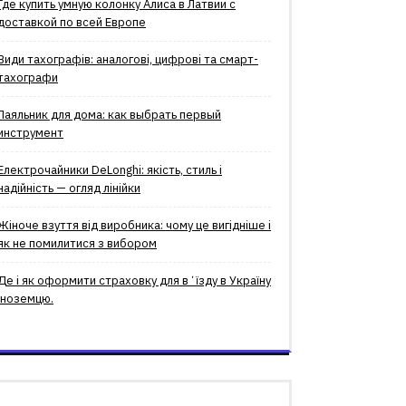
Где купить умную колонку Алиса в Латвии с
доставкой по всей Европе
Види тахографів: аналогові, цифрові та смарт-
тахографи
Паяльник для дома: как выбрать первый
инструмент
Електрочайники DeLonghi: якість, стиль і
надійність — огляд лінійки
Жіноче взуття від виробника: чому це вигідніше і
як не помилитися з вибором
Де і як оформити страховку для вʼїзду в Україну
іноземцю.