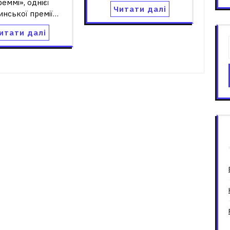
реммі», однієї
Читати далі
инської премії…
итати далі