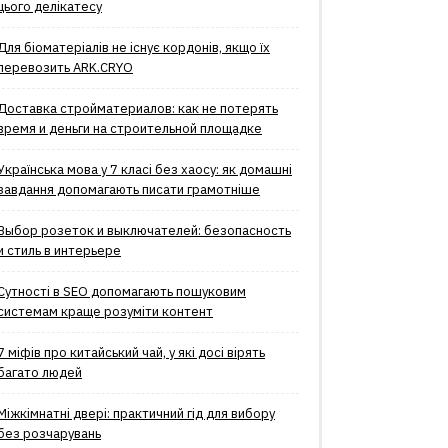
цього делікатесу
Для біоматеріалів не існує кордонів, якщо їх
перевозить ARK.CRYO
Доставка стройматериалов: как не потерять
время и деньги на строительной площадке
Українська мова у 7 класі без хаосу: як домашні
завдання допомагають писати грамотніше
Выбор розеток и выключателей: безопасность
и стиль в интерьере
Сутності в SEO допомагають пошуковим
системам краще розуміти контент
7 міфів про китайський чай, у які досі вірять
багато людей
Міжкімнатні двері: практичний гід для вибору
без розчарувань