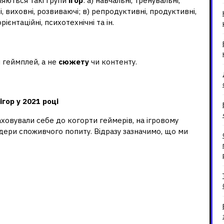
ляються такі групи
ігор
: а) навчальні, тренувальні,
, виховні, розвиваючі; в) репродуктивні, продуктивні,
рієнтаційні, психотехнічні та ін.
ез сюжету?
м геймплей, а не
сюжету
чи контенту.
опулярні на ПК?
ігор
у 2021 році
аховували себе до когорти геймерів, на ігровому
лідери споживчого попиту. Відразу зазначимо, що ми