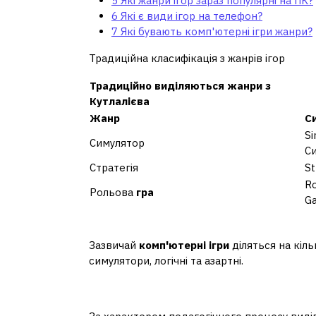
5
Які жанри ігор зараз популярні на ПК?
6
Які є види ігор на телефон?
7
Які бувають комп'ютерні ігри жанри?
Традиційна класифікація з жанрів ігор
Традиційно виділяються жанри з
Кутлалієва
Жанр
С
Si
Симулятор
С
Стратегія
St
Ro
Рольова
гра
G
Які бувають ігри на к
Зазвичай
комп'ютерні ігри
діляться на кіль
симулятори, логічні та азартні.
Які бувають ігри у педа