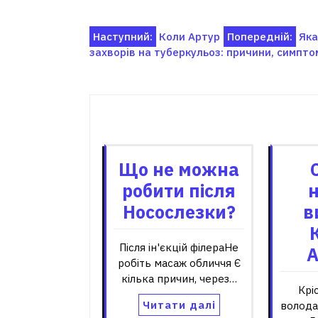
Навігація
Наступний:
Коли Артур
Попередній:
Яка
захворів на туберкульоз: причини, симпто
записів
Пов'я
Що не можна
робити після
Носослезки?
в
Після ін'єкцій філераНе
А
робіть масаж обличчя Є
кілька причин, через…
Крі
Читати далі
волода