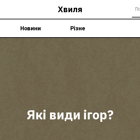
Хвиля
Новини
Різне
Які види ігор?