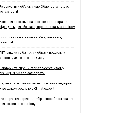
Як запустити об’єкт, якщо Обленерго не дає
потужності?
Кава для холодних напоїв: яке зерно краще
підходить для айс-лате, фрапе та кави з тоніком
Логістика та постачання обладнання від
LaserSvit
ПЕТ пляшки та банки: як обрати правильну
упаковку для свого продукту
Парфуми та спреї Victoria’s Secret: у чому
різниця і який аромат обрати
Надійна та якісна мультспліт-система недорого
– це цілком реально з Climat.еxpert
Сухофрукти: користь, вибір і способи вживання
для щоденного раціону