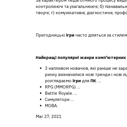
За характером педагогічного процесу виді
контролюючі та узагальнюючі; б) пізнавальні
творчі; г) комунікативні, діагностичні, профо
Як називаються ігри б
Пригодницькі
ігри
часто діляться за стиле
Які жанри ігор зараз п
Найкращі
популярні жанри
комп'ютерних
З напливом новачків, які раніше не зар
ринку визначилися нові тренди і нові 
розглядаємо
ігри
для
ПК
. …
RPG (MMORPG) …
Battle Royale. …
Симулятори …
MOBA.
Mar 27, 2021