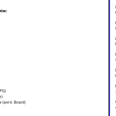
ефон?
між:
ні ігри жанри?
RPG)
e)
і (англ. Board)