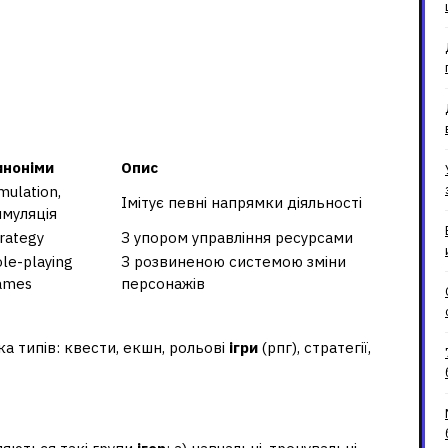
иноніми
Опис
mulation,
Імітує певні напрямки діяльності
имуляція
rategy
З упором управління ресурсами
le-playing
З розвиненою системою зміни
ames
персонажів
омп'ютер?
ка типів: квести, екшн, рольові
ігри
(рпг), стратегії,
гогіці?