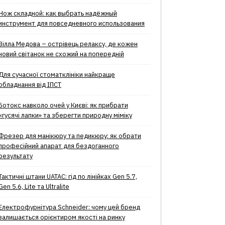
Нож складной: как выбрать надёжный
инструмент для повседневного использования
Вілла Медова – острівець релаксу, де кожен
новий світанок не схожий на попередній
Для сучасної стоматклініки найкраще
обладнання від ІПСТ
Ботокс навколо очей у Києві: як прибрати
«гусячі лапки» та зберегти природну міміку
Фрезер для манікюру та педикюру: як обрати
професійний апарат для бездоганного
результату
Тактичні штани UATAC: гід по лінійках Gen 5.7,
Gen 5.6, Lite та Ultralite
Електрофурнітура Schneider: чому цей бренд
залишається орієнтиром якості на ринку