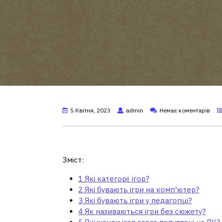
5 Квітня, 2023
admin
Немає коментарів
Які категорії ігор?
Зміст:
1
Які категорії ігор?
2
Які бувають ігри на комп'ютер?
3
Які бувають ігри у педагогіці?
4
Як називаються ігри без сюжету?