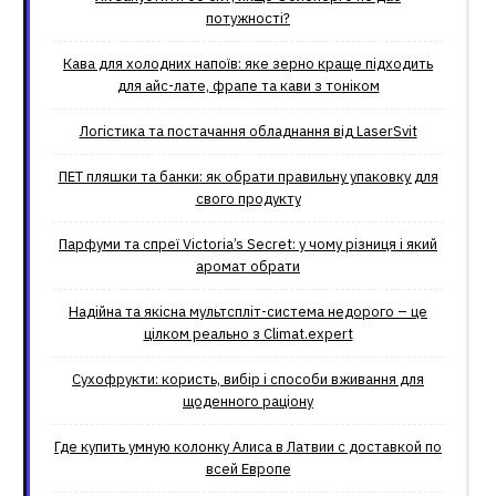
потужності?
Кава для холодних напоїв: яке зерно краще підходить
для айс-лате, фрапе та кави з тоніком
Логістика та постачання обладнання від LaserSvit
ПЕТ пляшки та банки: як обрати правильну упаковку для
свого продукту
Парфуми та спреї Victoria’s Secret: у чому різниця і який
аромат обрати
Надійна та якісна мультспліт-система недорого – це
цілком реально з Climat.еxpert
Сухофрукти: користь, вибір і способи вживання для
щоденного раціону
Где купить умную колонку Алиса в Латвии с доставкой по
всей Европе