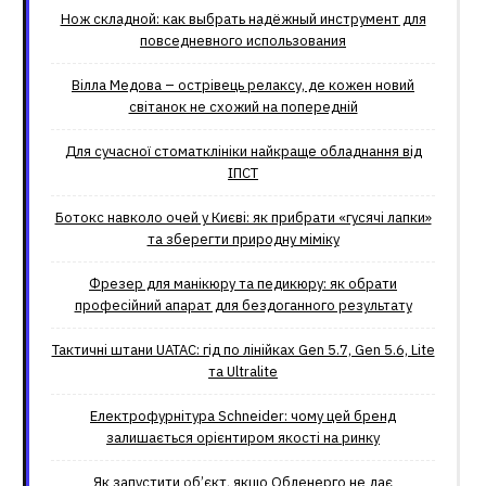
Нож складной: как выбрать надёжный инструмент для
повседневного использования
Вілла Медова – острівець релаксу, де кожен новий
світанок не схожий на попередній
Для сучасної стоматклініки найкраще обладнання від
ІПСТ
Ботокс навколо очей у Києві: як прибрати «гусячі лапки»
та зберегти природну міміку
Фрезер для манікюру та педикюру: як обрати
професійний апарат для бездоганного результату
Тактичні штани UATAC: гід по лінійках Gen 5.7, Gen 5.6, Lite
та Ultralite
Електрофурнітура Schneider: чому цей бренд
залишається орієнтиром якості на ринку
Як запустити об’єкт, якщо Обленерго не дає