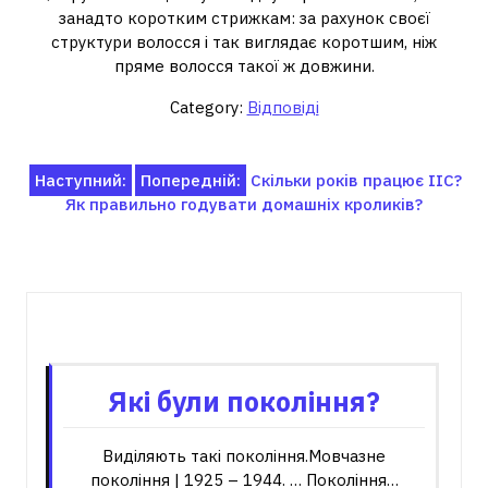
занадто коротким стрижкам: за рахунок своєї
структури волосся і так виглядає коротшим, ніж
пряме волосся такої ж довжини.
Category:
Відповіді
Навігація
Наступний:
Попередній:
Скільки років працює ІІС?
Як правильно годувати домашніх кроликів?
записів
Пов'язані записи
Які були покоління?
Виділяють такі покоління.Мовчазне
покоління | 1925 – 1944. … Покоління…