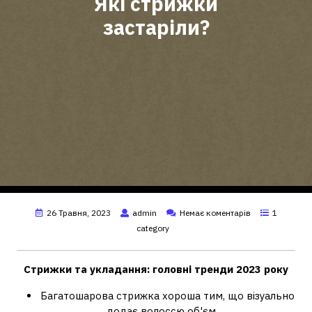
Які стрижки
застаріли?
26 Травня, 2023
admin
Немає коментарів
1
category
Стрижки
та укладання: головні тренди
2023 року
Багатошарова стрижка хороша тим, що візуально
додає волоссю об'єм. …