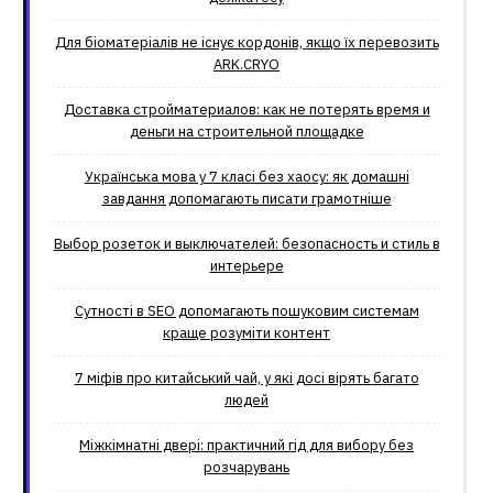
Для біоматеріалів не існує кордонів, якщо їх перевозить
ARK.CRYO
Доставка стройматериалов: как не потерять время и
деньги на строительной площадке
Українська мова у 7 класі без хаосу: як домашні
завдання допомагають писати грамотніше
Выбор розеток и выключателей: безопасность и стиль в
интерьере
Сутності в SEO допомагають пошуковим системам
краще розуміти контент
7 міфів про китайський чай, у які досі вірять багато
людей
Міжкімнатні двері: практичний гід для вибору без
розчарувань