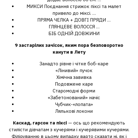
МИКСИ Поєднання стрижок піксі та малет
привело до міксі. …
ПРЯМА ЧЕЛКА + ДОВГІ ПРЯДИ …
ГЛЯНЦЕВЕ ВОЛОССЯ …
БІБ ОДНІЙ ДОВЖИНИ
9
застарілих зачісок
, яким пора безповоротно
канути в Лету
Занадто рівне і чітке боб-каре
«Лінивий» пучок
Хімічна завивка
Подовжене каре
Старомодні форми
«Забетонований» начіс
Чубчик-«лопата»
Лялькові локони
Каскад, гарсон та піксі
— ось що рекомендують
стилісти дівчатам з кучерями і кучерявими кучерями.
Філіруванню в цьому випадку варто сказати ні, як і