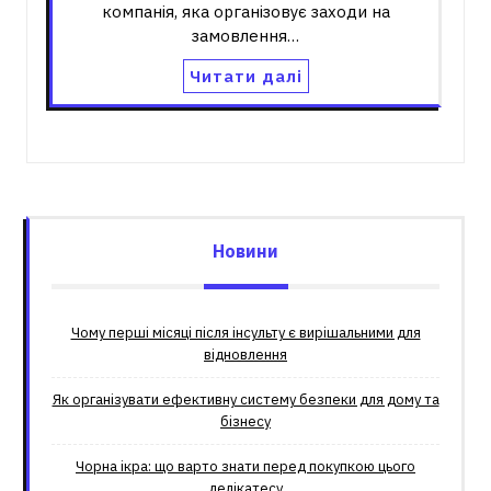
компанія, яка організовує заходи на
замовлення…
Читати далі
Новини
Чому перші місяці після інсульту є вирішальними для
відновлення
Як організувати ефективну систему безпеки для дому та
бізнесу
Чорна ікра: що варто знати перед покупкою цього
делікатесу