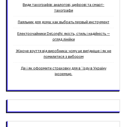
Види тахографів: аналогові, цифрові та смарт-
тахографи
Паяльник для дома: как выбрать первый инструмент
Електрочайники DeLonghi: якість, стиль і надійність —
огляд лінійки
Жіноче взуття від виробника: чому це вигідніше і як не
помилитися з вибором
Де і як оформити страховку для вʼїзду в Україну
іноземцю.