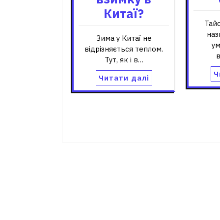
Китаї?
Тайс
наз
Зима у Китаї не
ум
відрізняється теплом.
в
Тут, як і в…
Ч
Читати далі