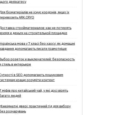
цього делікатесу
Для біоматеріалів не існує кордонів, якщо їх
перевозить ARK.CRYO
Доставка стройматериалов: как не потерять
время и деньги на строительной площадке
Українська мова у 7 класі без хаосу: як домашні
завдання допомагають писати грамотніше
Выбор розеток и выключателей: безопасность
и стиль в интерьере
Сутності в SEO допомагають пошуковим
системам краще розуміти контент
7 міфів про китайський чай, у які досі вірять
багато людей
Міжкімнатні двері: практичний гід для вибору
без розчарувань