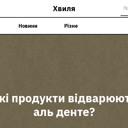
Хвиля
Новини
Різне
кі продукти відварюю
аль денте?