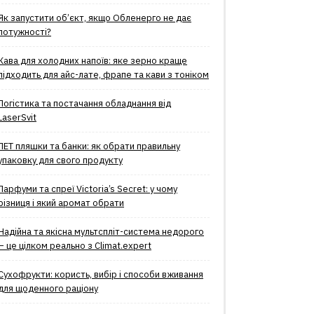
Як запустити об’єкт, якщо Обленерго не дає
потужності?
Кава для холодних напоїв: яке зерно краще
підходить для айс-лате, фрапе та кави з тоніком
Логістика та постачання обладнання від
LaserSvit
ПЕТ пляшки та банки: як обрати правильну
упаковку для свого продукту
Парфуми та спреї Victoria’s Secret: у чому
різниця і який аромат обрати
Надійна та якісна мультспліт-система недорого
– це цілком реально з Climat.еxpert
Сухофрукти: користь, вибір і способи вживання
для щоденного раціону