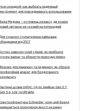
Нож складной: как выбрать надёжный
инструмент для повседневного использования
Вілла Медова – острівець релаксу, де кожен
новий світанок не схожий на попередній
Для сучасної стоматклініки найкраще
обладнання від ІПСТ
Ботокс навколо очей у Києві: як прибрати
«гусячі лапки» та зберегти природну міміку
Фрезер для манікюру та педикюру: як обрати
професійний апарат для бездоганного
результату
Тактичні штани UATAC: гід по лінійках Gen 5.7,
Gen 5.6, Lite та Ultralite
Електрофурнітура Schneider: чому цей бренд
залишається орієнтиром якості на ринку