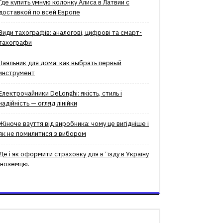
Где купить умную колонку Алиса в Латвии с
доставкой по всей Европе
Види тахографів: аналогові, цифрові та смарт-
тахографи
Паяльник для дома: как выбрать первый
инструмент
Електрочайники DeLonghi: якість, стиль і
надійність — огляд лінійки
Жіноче взуття від виробника: чому це вигідніше і
як не помилитися з вибором
Де і як оформити страховку для вʼїзду в Україну
іноземцю.