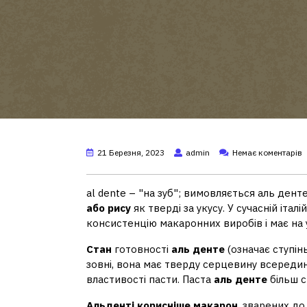
21 Березня, 2023
admin
Немає коментарів
al dente – "на зуб"; вимовляється аль денте
або рису
як тверді за укусу. У сучасній італ
консистенцію макаронних виробів і має на 
Стан
готовності
аль денте
(означає ступін
зовні, вона має тверду серцевину всередин
властивості пасти. Паста
аль денте
більш с
Альденті корисніше макарон
, зварених до