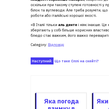
оскільки при такому ступені готовності у п
білок та вуглеводи. Але треба розуміти, 
роботи або італійські хорошої якості.
«В Італії тільки
аль денте
і ніяк інакше. Це
зберігають у собі більше корисних властивос
блюдо стає важким, його важко переварити 
Category:
Відповіді
Навігація
Наступний:
Що таке Оллі на скейті?
записів
Пов'я
Яка погода
Яки
взимку в