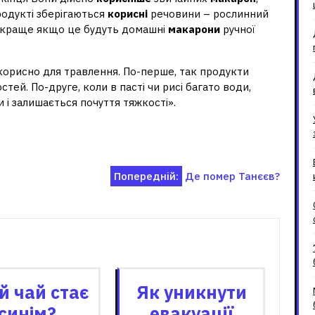
родукті зберігаються
корисні
речовини – рослинний
що краще якщо це будуть домашні
макарони
ручної
 корисно для травлення. По-перше, так продукти
тей. По-друге, коли в пасті чи рисі багато води,
і залишається почуття тяжкості».
Попередній:
Де помер Танєєв?
зані записи
й чай стає
Як уникнути
синім?
евакуації