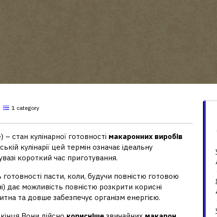
1 category
) – стан кулінарної готовності
макаронних виробів
ійській кулінарії цей термін означає ідеальну
увазі короткий час приготування.
ь готовності пасти, коли, будучи повністю готовою
і) дає можливість повністю розкрити корисні
итна та довше забезпечує організм енергією.
 кінця Вони дійсно
корисніше
звичайних
макарон
,