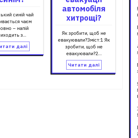
автомобіля
ький синій чай
хитрощі?
ивається чаєм
овно – напій
Як зробити, щоб не
иходить з…
евакуювали?Зміст:1 Як
итати далі
зробити, щоб не
евакуювали?2…
Читати далі