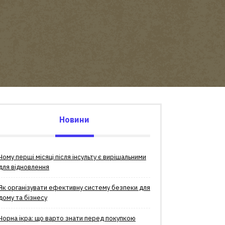
Новини
Чому перші місяці після інсульту є вирішальними
для відновлення
Як організувати ефективну систему безпеки для
дому та бізнесу
Чорна ікра: що варто знати перед покупкою