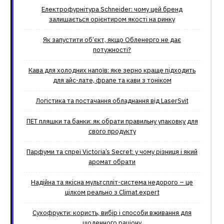
Електрофурнітура Schneider: чому цей бренд
залишається орієнтиром якості на ринку
Як запустити об’єкт, якщо Обленерго не дає
потужності?
Кава для холодних напоїв: яке зерно краще підходить
для айс-лате, фрапе та кави з тоніком
Логістика та постачання обладнання від LaserSvit
ПЕТ пляшки та банки: як обрати правильну упаковку для
свого продукту
Парфуми та спреї Victoria’s Secret: у чому різниця і який
аромат обрати
Надійна та якісна мультспліт-система недорого – це
цілком реально з Climat.еxpert
Сухофрукти: користь, вибір і способи вживання для
щоденного раціону