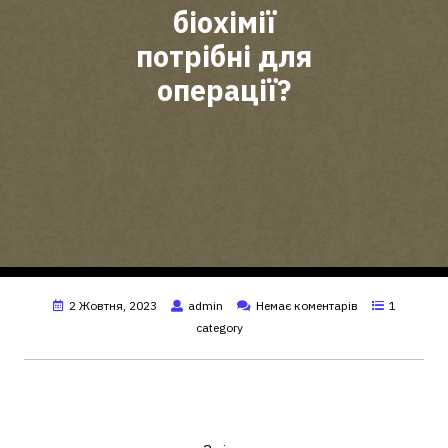
біохімії
потрібні для
операції?
2 Жовтня, 2023
admin
Немає коментарів
1
category
Які аналізи крові потрібні для
операції?