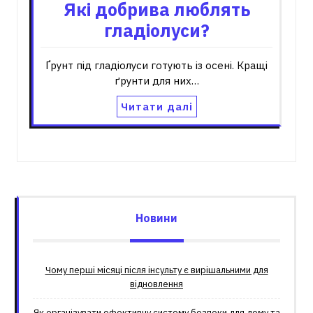
Які добрива люблять
гладіолуси?
Ґрунт під гладіолуси готують із осені. Кращі
ґрунти для них…
Читати далі
Новини
Чому перші місяці після інсульту є вирішальними для
відновлення
Як організувати ефективну систему безпеки для дому та