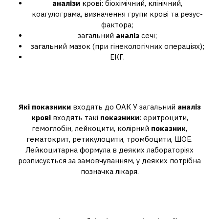
аналізи
крові: біохімічний, клінічний,
коагулограма, визначення групи крові та резус-
фактора;
загальний
аналіз
сечі;
загальний мазок (при гінекологічних операціях);
ЕКГ.
Які показники у клінічному
аналізі крові?
Які показники
входять до ОАК У загальний
аналіз
крові
входять такі
показники
: еритроцити,
гемоглобін, лейкоцити, колірний
показник
,
гематокрит, ретикулоцити, тромбоцити, ШОЕ.
Лейкоцитарна формула в деяких лабораторіях
розписується за замовчуванням, у деяких потрібна
позначка лікаря.
Які аналізи беруть перед
шпиталізацією?