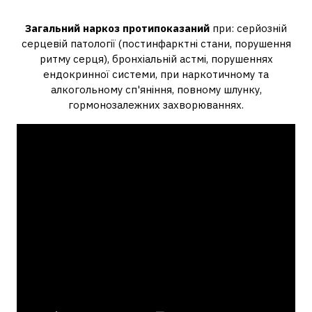
загальний наркоз?
Загальний наркоз протипоказаний
при: серйозній
серцевій патології (постинфарктні стани, порушення
ритму серця), бронхіальній астмі, порушеннях
ендокринної системи, при наркотичному та
алкогольному сп'яніння, повному шлунку,
гормонозалежних захворюваннях.