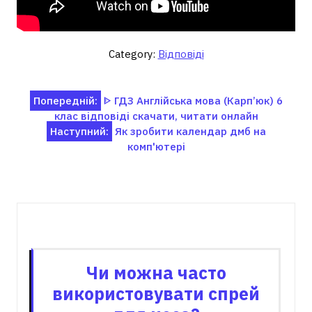
Category:
Відповіді
Навігація
Попередній:
ᐈ ГДЗ Англійська мова (Карп’юк) 6
клас відповіді скачати, читати онлайн
записів
Наступний:
Як зробити календар дмб на
комп'ютері
Пов'язані записи
Чи можна часто
використовувати спрей