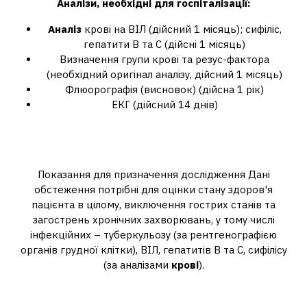
Аналізи
, необхідні для
госпіталізації
:
Аналіз
крові на ВІЛ (дійсний 1 місяць); сифіліс,
гепатити В та С (дійсні 1 місяць)
Визначення групи крові та резус-фактора
(необхідний оригінал аналізу, дійсний 1 місяць)
Флюорографія (висновок) (дійсна 1 рік)
ЕКГ (дійсний 14 днів)
Для чого беруть кров перед
операцією?
Показання для призначення дослідження Дані
обстеження потрібні для оцінки стану здоров'я
пацієнта в цілому, виключення гострих станів та
загострень хронічних захворювань, у тому числі
інфекційних – туберкульозу (за рентгенографією
органів грудної клітки), ВІЛ, гепатитів В та С, сифілісу
(за аналізами
крові
).
Кому не можна робити