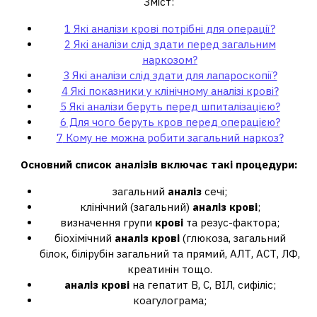
Зміст:
1
Які аналізи крові потрібні для операції?
2
Які аналізи слід здати перед загальним
наркозом?
3
Які аналізи слід здати для лапароскопії?
4
Які показники у клінічному аналізі крові?
5
Які аналізи беруть перед шпиталізацією?
6
Для чого беруть кров перед операцією?
7
Кому не можна робити загальний наркоз?
Основний список
аналізів
включає такі процедури:
загальний
аналіз
сечі;
клінічний (загальний)
аналіз крові
;
визначення групи
крові
та резус-фактора;
біохімічний
аналіз крові
(глюкоза, загальний
білок, білірубін загальний та прямий, АЛТ, АСТ, ЛФ,
креатинін тощо.
аналіз крові
на гепатит В, С, ВІЛ, сифіліс;
коагулограма;