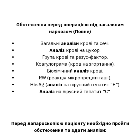
Які аналізи слід здати перед
загальним наркозом?
Обстеження
перед
операцією під загальним
наркозом
(Повне)
Загальні
аналізи
крові та сечі.
Аналіз
крові на цукор.
Група крові та резус-фактор.
Коагулограма (кров на згортання).
Біохімічний
аналіз
крові.
RW (реакція мікропреципітації).
HbsAg (
аналіз
на вірусний гепатит "В").
Аналіз
на вірусний гепатит "С".
Які аналізи слід здати для
лапароскопії?
Перед
лапароскопією
пацієнту необхідно пройти
обстеження та
здати аналізи
: