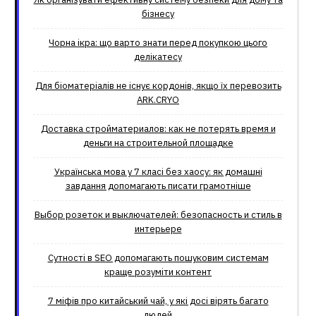
бізнесу
Чорна ікра: що варто знати перед покупкою цього
делікатесу
Для біоматеріалів не існує кордонів, якщо їх перевозить
ARK.CRYO
Доставка стройматериалов: как не потерять время и
деньги на строительной площадке
Українська мова у 7 класі без хаосу: як домашні
завдання допомагають писати грамотніше
Выбор розеток и выключателей: безопасность и стиль в
интерьере
Сутності в SEO допомагають пошуковим системам
краще розуміти контент
7 міфів про китайський чай, у які досі вірять багато
людей