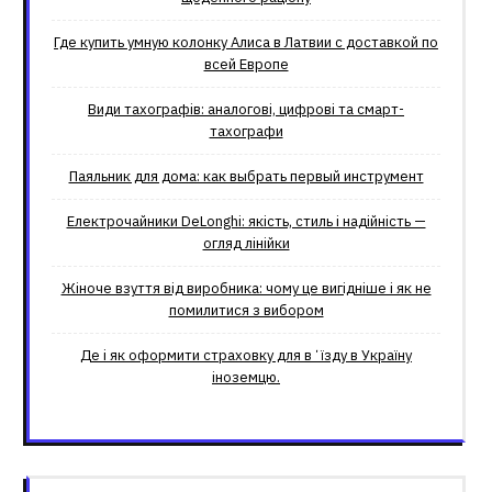
Где купить умную колонку Алиса в Латвии с доставкой по
всей Европе
Види тахографів: аналогові, цифрові та смарт-
тахографи
Паяльник для дома: как выбрать первый инструмент
Електрочайники DeLonghi: якість, стиль і надійність —
огляд лінійки
Жіноче взуття від виробника: чому це вигідніше і як не
помилитися з вибором
Де і як оформити страховку для вʼїзду в Україну
іноземцю.