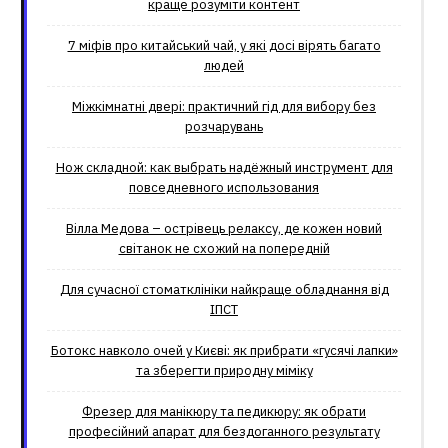
краще розуміти контент
7 міфів про китайський чай, у які досі вірять багато
людей
Міжкімнатні двері: практичний гід для вибору без
розчарувань
Нож складной: как выбрать надёжный инструмент для
повседневного использования
Вілла Медова – острівець релаксу, де кожен новий
світанок не схожий на попередній
Для сучасної стоматклініки найкраще обладнання від
ІПСТ
Ботокс навколо очей у Києві: як прибрати «гусячі лапки»
та зберегти природну міміку
Фрезер для манікюру та педикюру: як обрати
професійний апарат для бездоганного результату