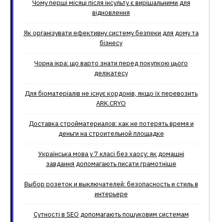
Чому перші місяці після інсульту є вирішальними для
відновлення
Як організувати ефективну систему безпеки для дому та
бізнесу
Чорна ікра: що варто знати перед покупкою цього
делікатесу
Для біоматеріалів не існує кордонів, якщо їх перевозить
ARK.CRYO
Доставка стройматериалов: как не потерять время и
деньги на строительной площадке
Українська мова у 7 класі без хаосу: як домашні
завдання допомагають писати грамотніше
Выбор розеток и выключателей: безопасность и стиль в
интерьере
Сутності в SEO допомагають пошуковим системам