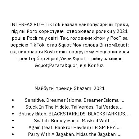
Яка зараз найпопулярніша пісня
в тік току?
INTERFAX.RU – TikTok назвав найпопулярніші треки,
під які його користувачі створювали ролики у 2021
році в Росії та у світі. Так, головним хітом у Росії, за
версією TikTok, став &quot;Моя голова Вінтом&quot;
від виконавця Kostromin, на другому місці опинився
трек Гербер &quot;Уляля&quot;, трійку замикає
&quot;Ратата&quot; від Konfuz.
Які пісні зараз у тренді 2021?
Майбутні тренди Shazam: 2021
Sensitive. Dreamer Isioma. Dreamer Isioma. …
Stuck In The Middle. Tai Verdes. Tai Verdes. …
Britney Bitch. BLACKSTARKIDS. BLACKSTARKIDS. …
Switch. Вовк у масці. Masked Wolf. …
Again (feat. Bankrol Hayden) LB SPIFFY. …
Party With A Jagaban. Midas the Jagaban. …