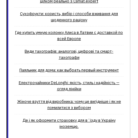
цілком реально з Climat.еxpert
Сухофрукти: користь, вибір і способи вживання для
щоденного раціону
Где купить умную колонку Алиса в Латвии с доставкой по
всей Европе
Види тахографів: аналогові, цифрові та смарт-
тахографи
Паяльник для дома: как выбрать первый инструмент
Електрочайники DeLonghi: якість, стиль і надійність —
огляд лінійки
Жіноче взуття від виробника: чому це вигідніше і як не
помилитися з вибором
Де і як оформити страховку для вʼїзду в Україну
іноземцю.