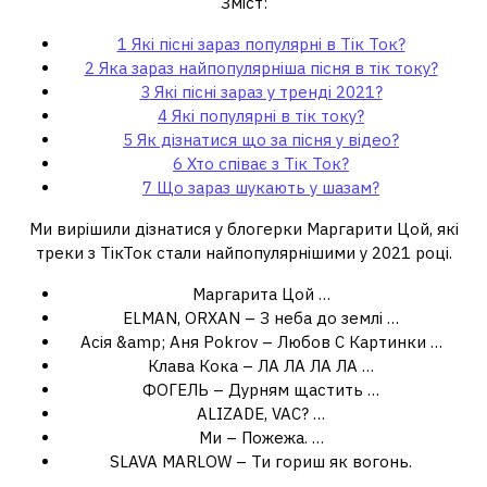
Зміст:
1
Які пісні зараз популярні в Тік Ток?
2
Яка зараз найпопулярніша пісня в тік току?
3
Які пісні зараз у тренді 2021?
4
Які популярні в тік току?
5
Як дізнатися що за пісня у відео?
6
Хто співає з Тік Ток?
7
Що зараз шукають у шазам?
Ми вирішили дізнатися у блогерки Маргарити Цой, які
треки з ТікТок стали найпопулярнішими у 2021 році.
Маргарита Цой …
ELMAN, ORXAN – З неба до землі …
Асія &amp; Аня Pokrov – Любов С Картинки …
Клава Кока – ЛА ЛА ЛА ЛА …
ФОГЕЛЬ – Дурням щастить …
ALIZADE, VAC? …
Ми – Пожежа. …
SLAVA MARLOW – Ти гориш як вогонь.