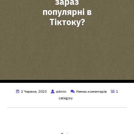
зараз
популярні в
Тіктоку?
2 Червня, 2023
admin
Немає коментарів
1
category
Які пісні зараз популярні в Тік
Ток?