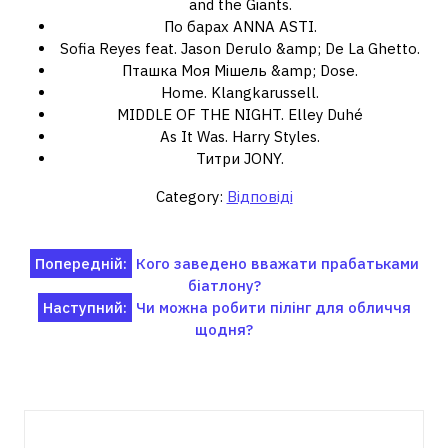
and the Giants.
По барах ANNA ASTI.
Sofia Reyes feat. Jason Derulo &amp; De La Ghetto.
Пташка Моя Мішель &amp; Dose.
Home. Klangkarussell.
MIDDLE OF THE NIGHT. Elley Duhé
As It Was. Harry Styles.
Титри JONY.
Category:
Відповіді
Навігація
Попередній:
Кого заведено вважати прабатьками
біатлону?
записів
Наступний:
Чи можна робити пілінг для обличчя
щодня?
Пов'язані записи