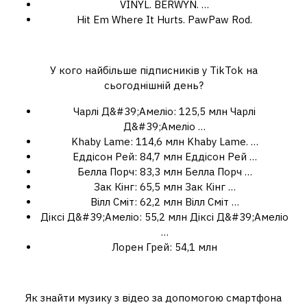
VINYL. BERWYN. …
Hit Em Where It Hurts. PawPaw Rod.
Які популярні в тік току?
У кого найбільше підписників у TikTok на
сьогоднішній день?
Чарлі Д&#39;Амеліо: 125,5 млн Чарлі
Д&#39;Амеліо …
Khaby Lame: 114,6 млн Khaby Lame. …
Еддісон Рей: 84,7 млн Еддісон Рей …
Белла Порч: 83,3 млн Белла Порч …
Зак Кінг: 65,5 млн Зак Кінг …
Вілл Сміт: 62,2 млн Вілл Сміт …
Діксі Д&#39;Амеліо: 55,2 млн Діксі Д&#39;Амеліо
…
Лорен Грей: 54,1 млн
Як дізнатися що за пісня у відео?
Як знайти музику з відео за допомогою смартфона