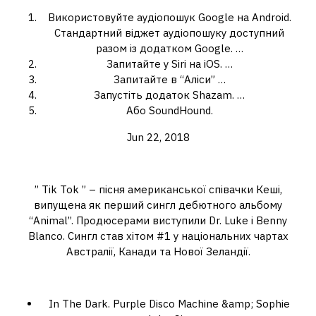
Використовуйте аудіопошук Google на Android.
Стандартний віджет аудіопошуку доступний
разом із додатком Google. …
Запитайте у Siri на iOS. …
Запитайте в “Аліси” …
Запустіть додаток Shazam. …
Або SoundHound.
Jun 22, 2018
Хто співає з Тік Ток?
” Tik Tok ” – пісня американської співачки Кеші,
випущена як перший сингл дебютного альбому
“Animal”. Продюсерами виступили Dr. Luke і Benny
Blanco. Сингл став хітом #1 у національних чартах
Австралії, Канади та Нової Зеландії.
Що зараз шукають у шазам?
In The Dark. Purple Disco Machine &amp; Sophie