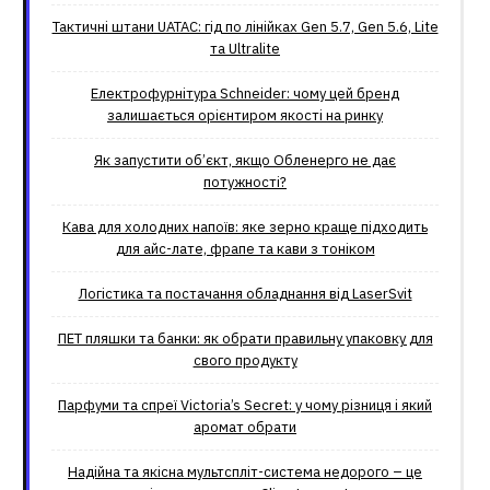
Тактичні штани UATAC: гід по лінійках Gen 5.7, Gen 5.6, Lite
та Ultralite
Електрофурнітура Schneider: чому цей бренд
залишається орієнтиром якості на ринку
Як запустити об’єкт, якщо Обленерго не дає
потужності?
Кава для холодних напоїв: яке зерно краще підходить
для айс-лате, фрапе та кави з тоніком
Логістика та постачання обладнання від LaserSvit
ПЕТ пляшки та банки: як обрати правильну упаковку для
свого продукту
Парфуми та спреї Victoria’s Secret: у чому різниця і який
аромат обрати
Надійна та якісна мультспліт-система недорого – це