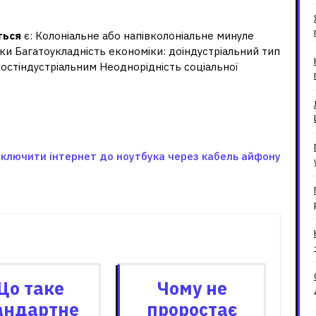
ться
є: Колоніальне або напівколоніальне минуле
и Багатоукладність економіки: доіндустріальний тип
постіндустріальним Неоднорідність соціальної
дключити інтернет до ноутбука через кабель айфону
зані записи
Що таке
Чому не
андартне
проростає