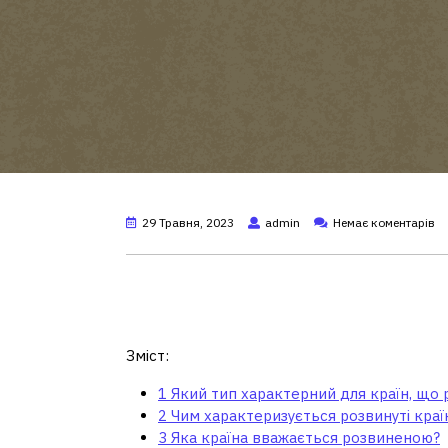
29 Травня, 2023
admin
Немає коментарів
Який тип характерний 
розвиваються?
Зміст:
1
Який тип характерний для країн, що
2
Чим характеризується розвинуті краї
3
Яка країна вважається розвиненою?