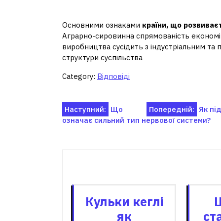
розвинених країн?
Основними ознаками
країни, що розвиває
Аграрно-сировинна спрямованість економік
виробництва сусідить з індустріальним та 
структури суспільства
Category:
Відповіді
Навігація
Наступний:
Що
Попередній:
Як пі
означає сильний тип нервової системи?
записів
Пов'я
Кульки кеглі
як
ст