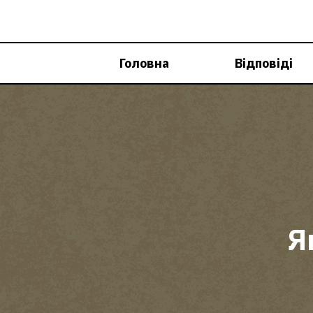
Перейти
до
вмісту
Головна
Відповіді
Я