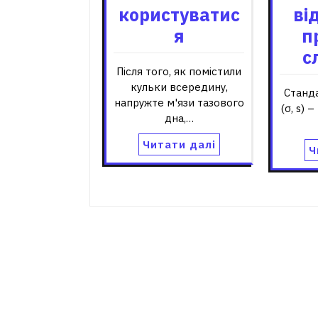
користуватис
ві
я
п
с
Після того, як помістили
кульки всередину,
Станд
напружте м'язи тазового
(σ, s) 
дна,…
Читати далі
Ч