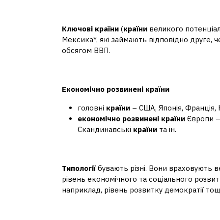
Що таке ключові країн
Ключові країни
(
країни
великого потенціалу)
Мексика*, які займають відповідно друге, че
обсягом ВВП.
Які країни вважаютьс
Економічно розвинені країни
головні
країни
– США, Японія, Франція, 
економічно розвинені країни
Європи – 
Скандинавські
країни
та ін.
Що головним критерієм
Типології
бувають різні. Вони враховують в
рівень економічного та соціального розви
наприклад, рівень розвитку демократії тощ
У чому особливості краї