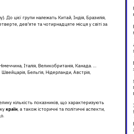
и?
. До цієї групи належать Китай, Індія, Бразилія,
тверте, дев'яте та чотирнадцяте місця у світі за
я економічно розвиненими?
Німеччина, Італія, Великобританія, Канада. …
Швейцарія, Бельгія, Нідерланди, Австрія,
 типології країн?
елику кількість показників, що характеризують
тку
країн
, а також історичні та політичні аспекти,
о.
н та їх відмінність від