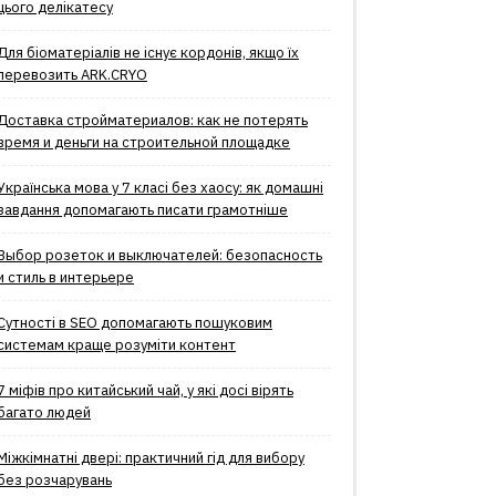
цього делікатесу
Для біоматеріалів не існує кордонів, якщо їх
перевозить ARK.CRYO
Доставка стройматериалов: как не потерять
время и деньги на строительной площадке
Українська мова у 7 класі без хаосу: як домашні
завдання допомагають писати грамотніше
Выбор розеток и выключателей: безопасность
и стиль в интерьере
Сутності в SEO допомагають пошуковим
системам краще розуміти контент
7 міфів про китайський чай, у які досі вірять
багато людей
Міжкімнатні двері: практичний гід для вибору
без розчарувань