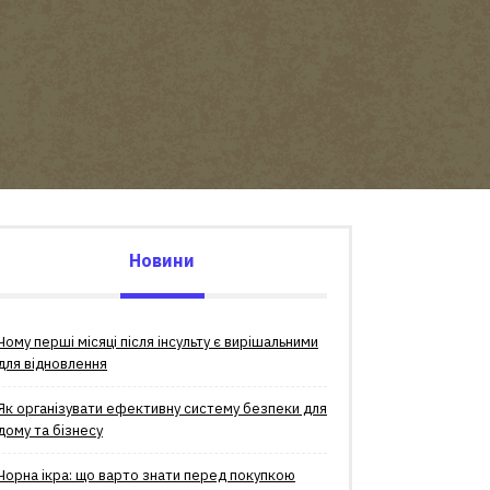
Новини
Чому перші місяці після інсульту є вирішальними
для відновлення
Як організувати ефективну систему безпеки для
дому та бізнесу
Чорна ікра: що варто знати перед покупкою