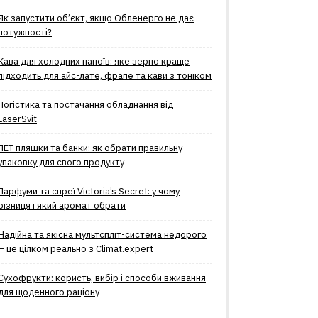
Як запустити об’єкт, якщо Обленерго не дає
потужності?
Кава для холодних напоїв: яке зерно краще
підходить для айс-лате, фрапе та кави з тоніком
Логістика та постачання обладнання від
LaserSvit
ПЕТ пляшки та банки: як обрати правильну
упаковку для свого продукту
Парфуми та спреї Victoria’s Secret: у чому
різниця і який аромат обрати
Надійна та якісна мультспліт-система недорого
– це цілком реально з Climat.еxpert
Сухофрукти: користь, вибір і способи вживання
для щоденного раціону