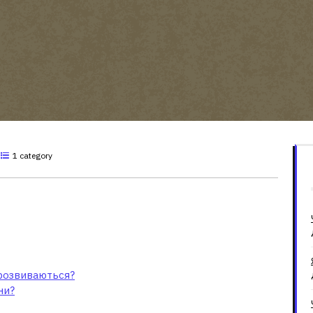
1 category
для країн, що
 розвиваються?
ни?