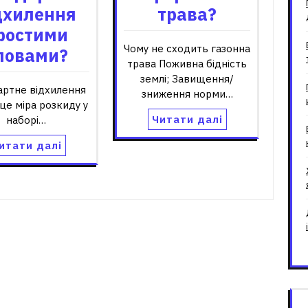
дхилення
трава?
ростими
Чому не сходить газонна
ловами?
трава Поживна бідність
землі; Завищення/
артне відхилення
зниження норми…
– це міра розкиду у
Читати далі
наборі…
итати далі