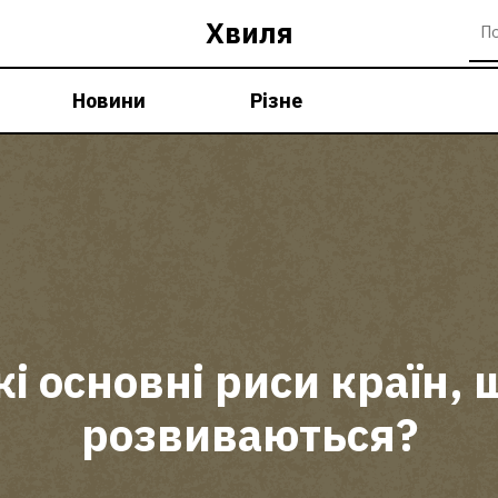
Хвиля
Новини
Різне
кі основні риси країн, 
розвиваються?