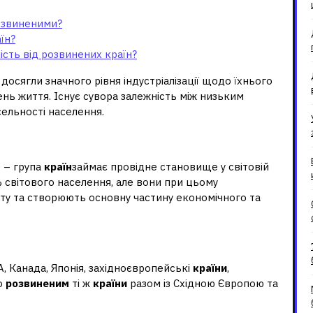
озвиненими?
їн?
ність від розвинених країн?
 досягли значного рівня індустріалізації щодо їхнього
ень життя. Існує сувора залежність між низьким
ельності населення.
розвинуті країни?
) – група
країн
займає провідне становище у світовій
 світового населення, але вони при цьому
ту та створюють основну частину економічного та
я розвиненою?
, Канада, Японія, західноєвропейські
країни
,
до
розвиненим
ті ж
країни
разом із Східною Європою та