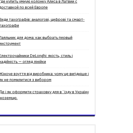
Где купить умную колонку Алиса в Латвии с
доставкой по всей Европе
Види тахографів: аналогові, цифрові та смарт-
тахографи
Паяльник для дома: как выбрать первый
инструмент
Електрочайники DeLonghi: якість, стиль і
надійність — огляд лінійки
Жіноче взуття від виробника: чому це вигідніше і
як не помилитися з вибором
Де і як оформити страховку для вʼїзду в Україну
іноземцю.