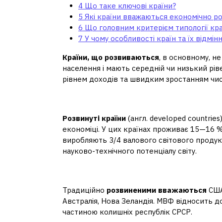
4
Що таке ключові країни?
5
Які країни вважаються економічно р
6
Що головним критерієм типології кра
7
У чому особливості країн та їх відмін
Країни, що розвиваються
, в основному, не
населення і мають середній чи низький рів
рівнем доходів та швидким зростанням чис
Чим характеризується 
Розвинуті країни
(англ. developed countries
економіці. У цих країнах проживає 15—16 %
виробляють 3/4 валового світового продук
науково-технічного потенціалу світу.
Яка країна вважаєтьс
Традиційно
розвиненими вважаються
США
Австралія, Нова Зеландія. МВФ відносить 
частиною колишніх республік СРСР.