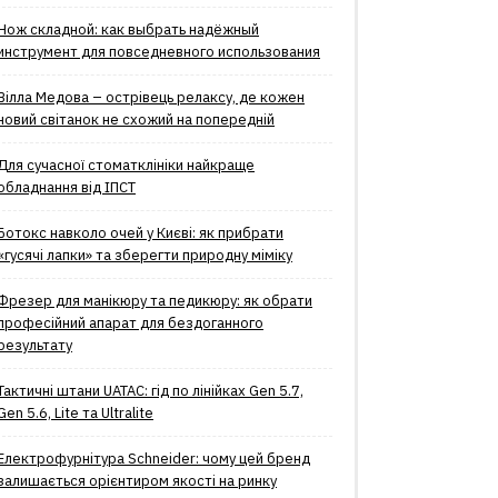
Нож складной: как выбрать надёжный
инструмент для повседневного использования
Вілла Медова – острівець релаксу, де кожен
новий світанок не схожий на попередній
Для сучасної стоматклініки найкраще
обладнання від ІПСТ
Ботокс навколо очей у Києві: як прибрати
«гусячі лапки» та зберегти природну міміку
Фрезер для манікюру та педикюру: як обрати
професійний апарат для бездоганного
результату
Тактичні штани UATAC: гід по лінійках Gen 5.7,
Gen 5.6, Lite та Ultralite
Електрофурнітура Schneider: чому цей бренд
залишається орієнтиром якості на ринку