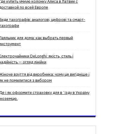
Где купить умную колонку Алиса в Латвии с
доставкой по всей Европе
Види тахографів: аналогові, цифрові та смарт-
тахографи
Паяльник для дома: как выбрать первый
инструмент
Електрочайники DeLonghi: якість, стиль і
надійність — огляд лінійки
Жіноче взуття від виробника: чому це вигідніше і
як не помилитися з вибором
Де і як оформити страховку для вʼїзду в Україну
іноземцю.