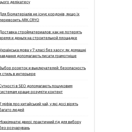
цього делікатесу
Для біоматеріалів не існує кордонів, якщо їх
перевозить ARK.CRYO
Доставка стройматериалов: как не потерять
время и деньги на строительной площадке
Українська мова у 7 класі без хаосу: як домашні
завдання допомагають писати грамотніше
Выбор розеток и выключателей: безопасность
и стиль в интерьере
Сутності в SEO допомагають пошуковим
системам краще розуміти контент
7 міфів про китайський чай, у які досі вірять
багато людей
Міжкімнатні двері: практичний гід для вибору
без розчарувань