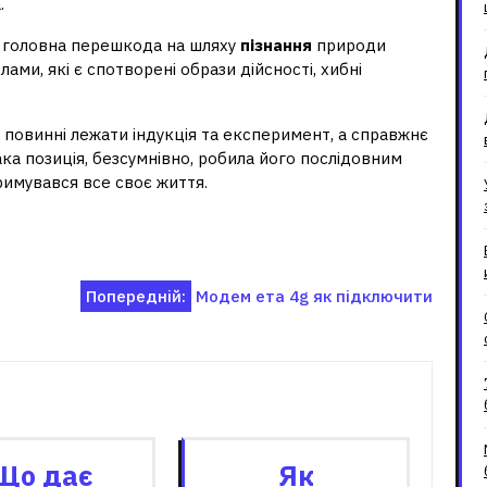
.
 головна перешкода на шляху
пізнання
природи
лами, які є спотворені образи дійсності, хибні
повинні лежати індукція та експеримент, а справжнє
ака позиція, безсумнівно, робила його послідовним
римувався все своє життя.
Попередній:
Модем ета 4g як підключити
зані записи
Що дає
Як