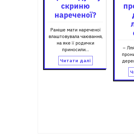
скриню
пр
нареченої?
Раніше мати нареченої
влаштовувала чаювання,
на яке її родички
– Лля
приносили…
прони
Читати далі
дере
Ч