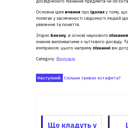
досвідченого пізнання предмета чи об'єкта
Основна ідея
вчення
про
ідолах
у тому, що
полягає у засміченості свідомості людей ідо
уявлення та поняття.
Згідно
Бекону
, в основі наукового
пізнання
знання випливатиме з чуттєвого досвіду. Т
емпіриком, цього напряму
пізнанні
він дот
Category:
Відповіді
Навігація
Наступний:
Скільки триває естафета?
записів
Пов'я
Що кладуть у