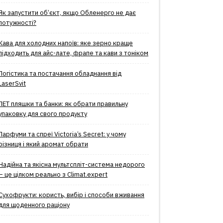
Як запустити об’єкт, якщо Обленерго не дає
потужності?
Кава для холодних напоїв: яке зерно краще
підходить для айс-лате, фрапе та кави з тоніком
Логістика та постачання обладнання від
LaserSvit
ПЕТ пляшки та банки: як обрати правильну
упаковку для свого продукту
Парфуми та спреї Victoria’s Secret: у чому
різниця і який аромат обрати
Надійна та якісна мультспліт-система недорого
– це цілком реально з Climat.еxpert
Сухофрукти: користь, вибір і способи вживання
для щоденного раціону