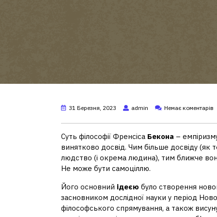
31 Березня, 2023
admin
Немає коментарів
Суть філософії Френсіса
Бекона
– емпіризму
винятково досвід. Чим більше досвіду (як 
людство (і окрема людина), тим ближче во
Не може бути самоціллю.
Його основний
ідеєю
було створення новог
засновником дослідної науки у період Ново
філософського спрямування, а також вису