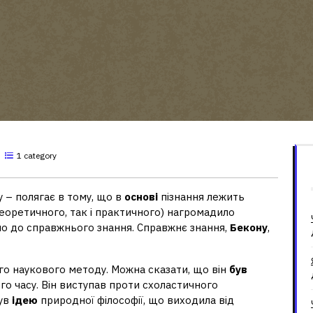
1 category
 – полягає в тому, що в
основі
пізнання лежить
теоретичного, так і практичного) нагромадило
но до справжнього знання. Справжнє знання,
Бекону
,
о наукового методу. Можна сказати, що він
був
го часу. Він виступав проти схоластичного
нув
ідею
природної філософії, що виходила від