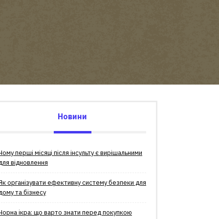
Новини
Чому перші місяці після інсульту є вирішальними
для відновлення
Як організувати ефективну систему безпеки для
дому та бізнесу
Чорна ікра: що варто знати перед покупкою