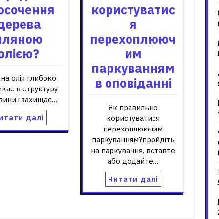
осочення
користуватис
дерева
я
лляною
перехоплююч
олією?
им
паркуванням
на олія глибоко
в оповіданні
кає в структуру
вини і захищає…
Як правильно
итати далі
користуватися
перехоплюючим
паркуванням?пройдіть
на паркування, вставте
або додайте…
Читати далі