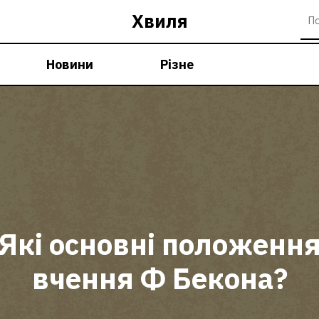
Хвиля
Новини
Різне
Які основні положенн
вчення Ф Бекона?