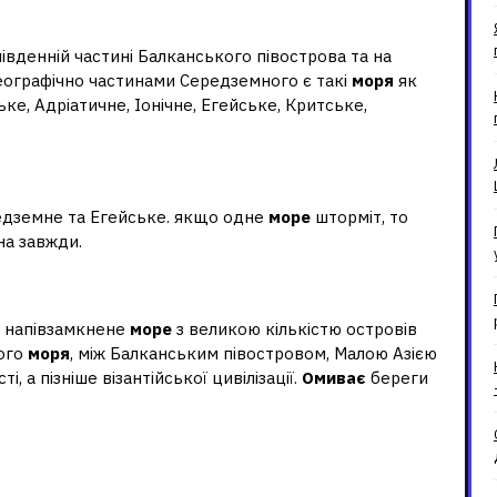
цією?
івденній частині Балканського півострова та на
Географічно частинами Середземного є такі
моря
як
ьке, Адріатичне, Іонічне, Егейське, Критське,
едземне та Егейське. якщо одне
море
шторміт, то
на завжди.
 історія 5 клас?
– напівзамкнене
море
з великою кількістю островів
ного
моря
, між Балканським півостровом, Малою Азією
, а пізніше візантійської цивілізації.
Омиває
береги