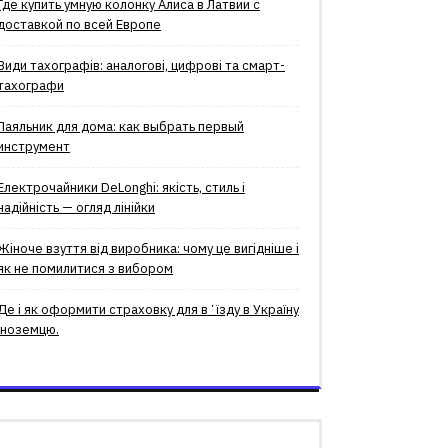
Где купить умную колонку Алиса в Латвии с
доставкой по всей Европе
Види тахографів: аналогові, цифрові та смарт-
тахографи
Паяльник для дома: как выбрать первый
инструмент
Електрочайники DeLonghi: якість, стиль і
надійність — огляд лінійки
Жіноче взуття від виробника: чому це вигідніше і
як не помилитися з вибором
Де і як оформити страховку для вʼїзду в Україну
іноземцю.