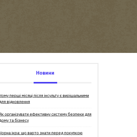
Новини
Чому перші місяці після інсульту є вирішальними
для відновлення
Як організувати ефективну систему безпеки для
дому та бізнесу
Чорна ікра: що варто знати перед покупкою