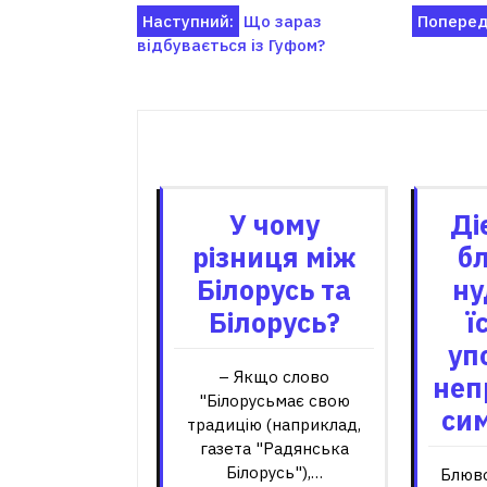
Навігація
Наступний:
Що зараз
Поперед
відбувається із Гуфом?
записів
Пов'я
У чому
Ді
різниця між
б
Білорусь та
ну
Білорусь?
ї
уп
– Якщо слово
неп
"Білорусьмає свою
си
традицію (наприклад,
газета "Радянська
Білорусь"),…
Блюво