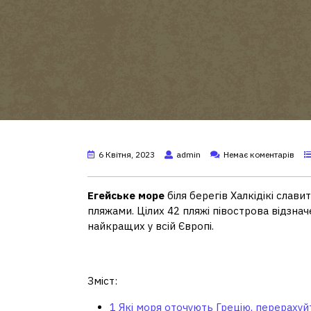
6 Квітня, 2023
admin
Немає коментарів
Егейське море
біля берегів Халкідікі сла
пляжами. Цілих 42 пляжі півострова відзна
найкращих у всій Європі.
Які моря оточують Грец
Зміст:
1
Які моря оточують Грецію, перерахуйт