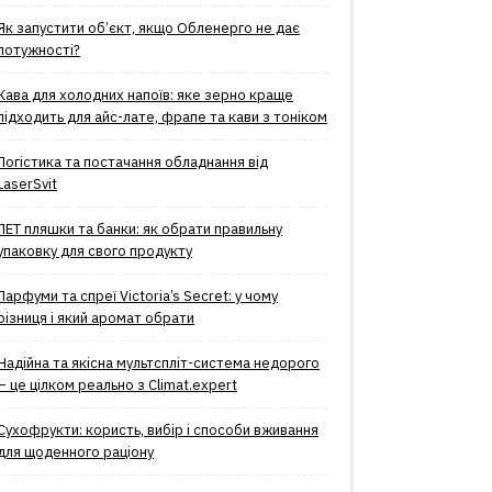
Як запустити об’єкт, якщо Обленерго не дає
потужності?
Кава для холодних напоїв: яке зерно краще
підходить для айс-лате, фрапе та кави з тоніком
Логістика та постачання обладнання від
LaserSvit
ПЕТ пляшки та банки: як обрати правильну
упаковку для свого продукту
Парфуми та спреї Victoria’s Secret: у чому
різниця і який аромат обрати
Надійна та якісна мультспліт-система недорого
– це цілком реально з Climat.еxpert
Сухофрукти: користь, вибір і способи вживання
для щоденного раціону