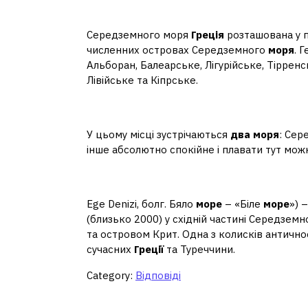
Яке море поряд із Гре
Середземного моря
Греція
розташована у п
численних островах Середземного
моря
. 
Альборан, Балеарське, Лігурійське, Тірренс
Лівійське та Кіпрське.
Які два моря у Греції?
У цьому місці зустрічаються
два моря
: Сер
інше абсолютно спокійне і плавати тут мож
Яке море омиває Грецію
Ege Denizi, болг. Бяло
море
– «Біле
море
») 
(близько 2000) у східній частині Середзем
та островом Крит. Одна з колисків античності
сучасних
Греції
та Туреччини.
Category:
Відповіді