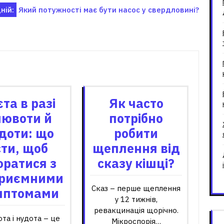
ній:
Який потужності має бути насос у свердловині?
зані записи
єта в разі
Як часто
лювоти й
потрібно
доти: що
робити
сти, щоб
щеплення від
оратися з
сказу кішці?
риємними
Сказ – перше щеплення
мптомами
у 12 тижнів,
ревакцинація щорічно.
та і нудота – це
Мікроспорія…