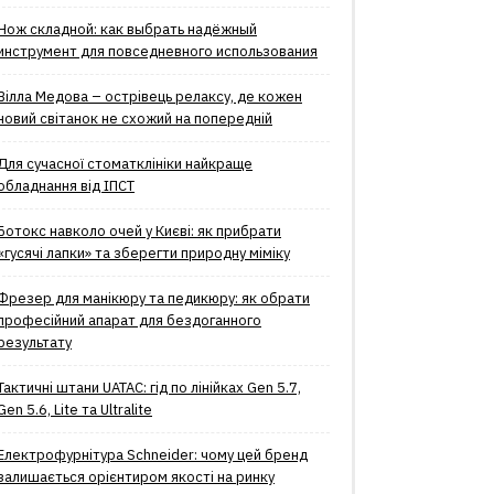
Нож складной: как выбрать надёжный
инструмент для повседневного использования
Вілла Медова – острівець релаксу, де кожен
новий світанок не схожий на попередній
Для сучасної стоматклініки найкраще
обладнання від ІПСТ
Ботокс навколо очей у Києві: як прибрати
«гусячі лапки» та зберегти природну міміку
Фрезер для манікюру та педикюру: як обрати
професійний апарат для бездоганного
результату
Тактичні штани UATAC: гід по лінійках Gen 5.7,
Gen 5.6, Lite та Ultralite
Електрофурнітура Schneider: чому цей бренд
залишається орієнтиром якості на ринку