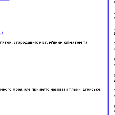
с?
'яток, стародавніх міст, м'яким кліматом та
емного
моря
, але прийнято називати тільки: Егейське,
оре?