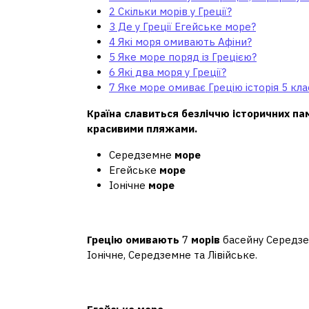
2
Скільки морів у Греції?
3
Де у Греції Егейське море?
4
Які моря омивають Афіни?
5
Яке море поряд із Грецією?
6
Які два моря у Греції?
7
Яке море омиває Грецію історія 5 кла
Країна славиться безліччю історичних пам
красивими пляжами.
Середземне
море
Егейське
море
Іонічне
море
Скільки морів у Греції?
Грецію омивають
7
морів
басейну Середз
Іонічне, Середземне та Лівійське.
Де у Греції Егейське м