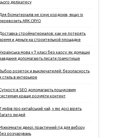
цього делікатесу
Для біоматеріалів не існує кордонів, якщо їх
перевозить ARK.CRYO
Доставка стройматериалов: как не потерять
время и деньги на строительной площадке
Українська мова у 7 класі без хаосу: як домашні
завдання допомагають писати грамотніше
Выбор розеток и выключателей: безопасность
и стиль в интерьере
Сутності в SEO допомагають пошуковим
системам краще розуміти контент
7 міфів про китайський чай, у які досі вірять
багато людей
Міжкімнатні двері: практичний гід для вибору
без розчарувань