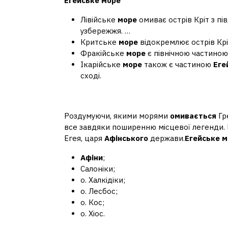
Егейське море
Лівійське
море
омиває острів Кріт з пі
узбережжя. …
Критське
море
відокремлює острів Кріт
Фракійське
море
є північною частино
Ікарійське
море
також є частиною
Еге
сході.
Які моря омивають Аф
Роздумуючи, якими морями
омивається
Гр
все завдяки поширенню місцевої легенди. 
Егея, царя
Афінського
держави.
Егейське
м
Афіни
;
Салоніки;
о. Халкідіки;
о. Лесбос;
о. Кос;
о. Хіос.