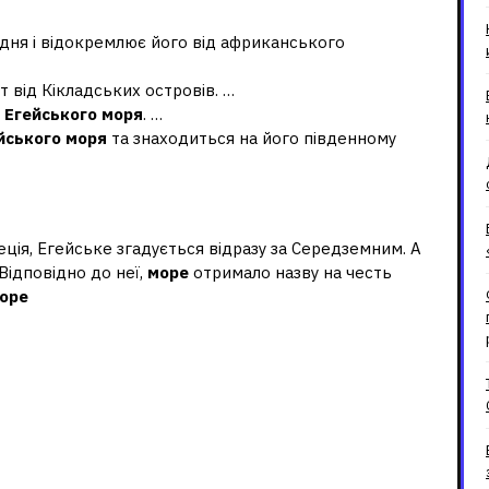
вдня і відокремлює його від африканського
 від Кікладських островів. …
ю
Егейського моря
. …
йського моря
та знаходиться на його південному
іни?
еція, Егейське згадується відразу за Середземним. А
Відповідно до неї,
море
отримало назву на честь
оре