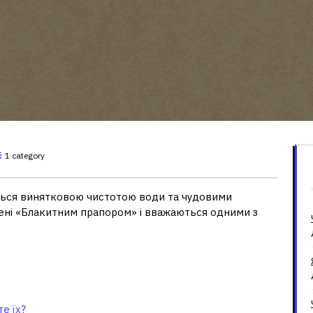
1 category
виться винятковою чистотою води та чудовими
чені «Блакитним прапором» і вважаються одними з
ію, перерахуйте їх?
е їх?