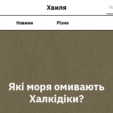
Хвиля
Новини
Різне
Які моря омивають
Халкідіки?