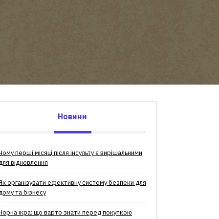
Новини
Чому перші місяці після інсульту є вирішальними
для відновлення
Як організувати ефективну систему безпеки для
дому та бізнесу
Чорна ікра: що варто знати перед покупкою