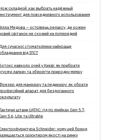
Нож складной: как выбрать надёжный
инструмент для повседневного использования
Вілла Медова – острівець релаксу, де кожен
новий світанок не схожий на попередній
Для сучасної стоматклініки найкраще
обладнання від ІПСТ
Ботокс навколо очей у Києві: як прибрати
«гусячі лапки» та зберегти природну міміку
Фрезер для манікюру та педикюру: як обрати
професійний апарат для бездоганного
результату
Тактичні штани UATAC: гід по лінійках Gen 5.7,
Gen 5.6, Lite та Ultralite
Електрофурнітура Schneider: чому цей бренд
залишається орієнтиром якості на ринку