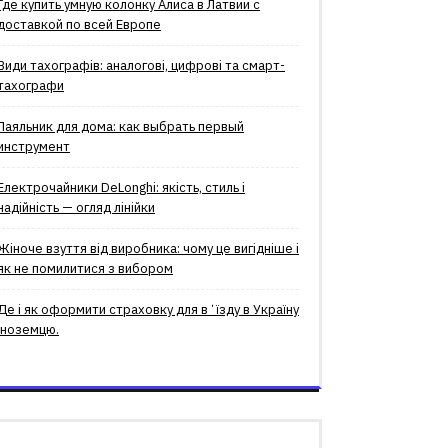
Где купить умную колонку Алиса в Латвии с
доставкой по всей Европе
Види тахографів: аналогові, цифрові та смарт-
тахографи
Паяльник для дома: как выбрать первый
инструмент
Електрочайники DeLonghi: якість, стиль і
надійність — огляд лінійки
Жіноче взуття від виробника: чому це вигідніше і
як не помилитися з вибором
Де і як оформити страховку для вʼїзду в Україну
іноземцю.