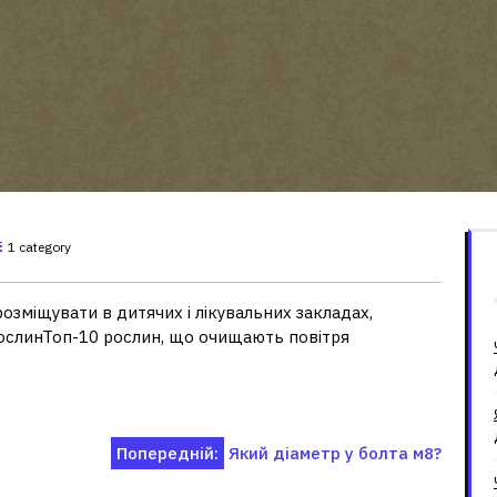
1 category
озміщувати в дитячих і лікувальних закладах,
рослинТоп-10 рослин, що очищають повітря
Попередній:
Який діаметр у болта м8?