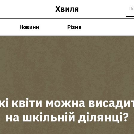
Хвиля
Новини
Різне
кі квіти можна висади
на шкільній ділянці?