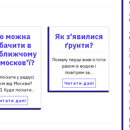
зані записи
о можна
Як з'явилися
бачити в
ґрунти?
ближчому
Помалу перші живі істоти
москов'ї?
разом із водою і
повітрям за…
поїхати у радіусі
Читати далі
км від Москви?
:1 Куди поїхати…
итати далі