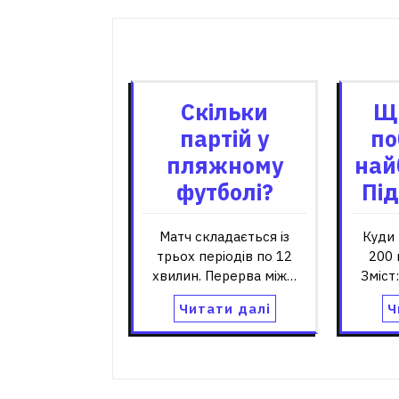
записів
Пов'я
Скільки
Щ
партій у
по
пляжному
най
футболі?
Під
Матч складається із
Куди 
трьох періодів по 12
200 
хвилин. Перерва між…
Зміст
Читати далі
Ч