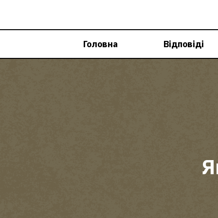
Перейти
до
вмісту
Головна
Відповіді
Я