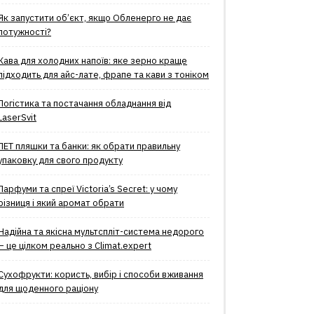
Як запустити об’єкт, якщо Обленерго не дає
потужності?
Кава для холодних напоїв: яке зерно краще
підходить для айс-лате, фрапе та кави з тоніком
Логістика та постачання обладнання від
LaserSvit
ПЕТ пляшки та банки: як обрати правильну
упаковку для свого продукту
Парфуми та спреї Victoria’s Secret: у чому
різниця і який аромат обрати
Надійна та якісна мультспліт-система недорого
– це цілком реально з Climat.еxpert
Сухофрукти: користь, вибір і способи вживання
для щоденного раціону