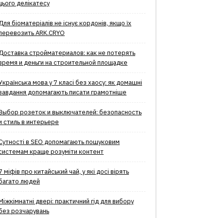
цього делікатесу
Для біоматеріалів не існує кордонів, якщо їх
перевозить ARK.CRYO
Доставка стройматериалов: как не потерять
время и деньги на строительной площадке
Українська мова у 7 класі без хаосу: як домашні
завдання допомагають писати грамотніше
Выбор розеток и выключателей: безопасность
и стиль в интерьере
Сутності в SEO допомагають пошуковим
системам краще розуміти контент
7 міфів про китайський чай, у які досі вірять
багато людей
Міжкімнатні двері: практичний гід для вибору
без розчарувань