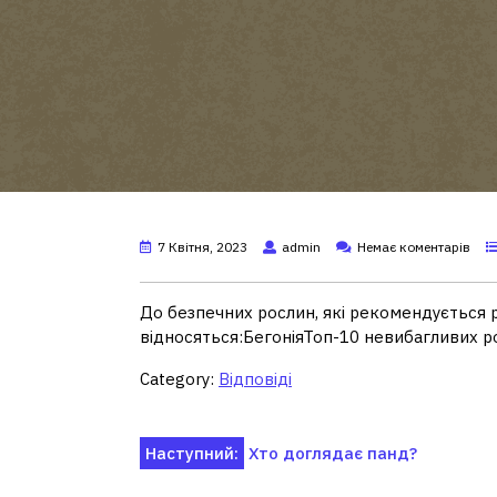
7 Квітня, 2023
admin
Немає коментарів
До безпечних рослин, які рекомендується р
відносяться:БегоніяТоп-10 невибагливих 
Category:
Відповіді
Навігація
Наступний:
Хто доглядає панд?