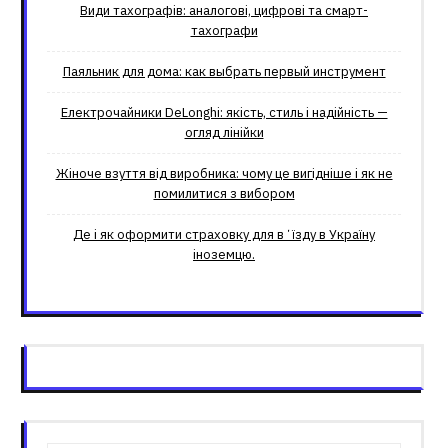
Види тахографів: аналогові, цифрові та смарт-
тахографи
Паяльник для дома: как выбрать первый инструмент
Електрочайники DeLonghi: якість, стиль і надійність —
огляд лінійки
Жіноче взуття від виробника: чому це вигідніше і як не
помилитися з вибором
Де і як оформити страховку для вʼїзду в Україну
іноземцю.