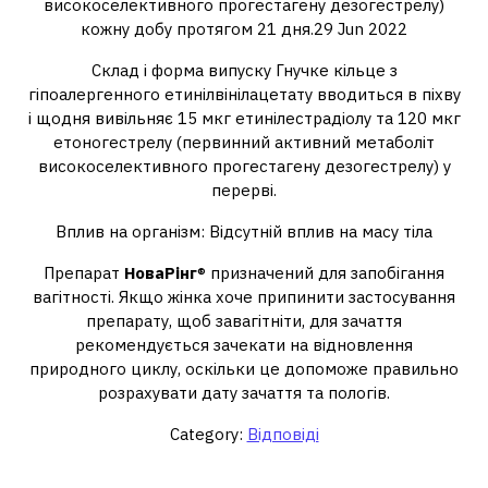
високоселективного прогестагену дезогестрелу)
кожну добу протягом 21 дня.29 Jun 2022
Склад і форма випуску Гнучке кільце з
гіпоалергенного етинілвінілацетату вводиться в піхву
і щодня вивільняє 15 мкг етинілестрадіолу та 120 мкг
етоногестрелу (первинний активний метаболіт
високоселективного прогестагену дезогестрелу) у
перерві.
Вплив на організм: Відсутній вплив на масу тіла
Препарат
НоваРінг
® призначений для запобігання
вагітності. Якщо жінка хоче припинити застосування
препарату, щоб завагітніти, для зачаття
рекомендується зачекати на відновлення
природного циклу, оскільки це допоможе правильно
розрахувати дату зачаття та пологів.
Category:
Відповіді