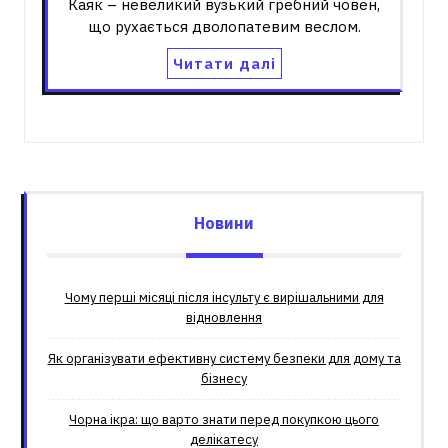
Каяк – невеликий вузький гребний човен,
що рухається дволопатевим веслом.
Читати далі
Новини
Чому перші місяці після інсульту є вирішальними для
відновлення
Як організувати ефективну систему безпеки для дому та
бізнесу
Чорна ікра: що варто знати перед покупкою цього
делікатесу