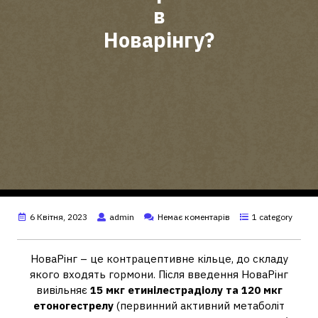
в
Новарінгу?
6 Квітня, 2023
admin
Немає коментарів
1 category
НоваРінг – це контрацептивне кільце, до складу
якого входять гормони. Після введення НоваРінг
вивільняє
15 мкг етинілестрадіолу та 120 мкг
етоногестрелу
(первинний активний метаболіт