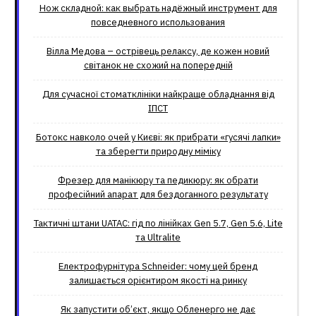
Нож складной: как выбрать надёжный инструмент для
повседневного использования
Вілла Медова – острівець релаксу, де кожен новий
світанок не схожий на попередній
Для сучасної стоматклініки найкраще обладнання від
ІПСТ
Ботокс навколо очей у Києві: як прибрати «гусячі лапки»
та зберегти природну міміку
Фрезер для манікюру та педикюру: як обрати
професійний апарат для бездоганного результату
Тактичні штани UATAC: гід по лінійках Gen 5.7, Gen 5.6, Lite
та Ultralite
Електрофурнітура Schneider: чому цей бренд
залишається орієнтиром якості на ринку
Як запустити об’єкт, якщо Обленерго не дає