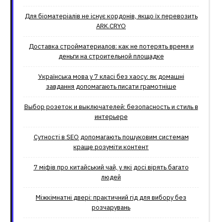
Для біоматеріалів не існує кордонів, якщо їх перевозить
ARK.CRYO
Доставка стройматериалов: как не потерять время и
деньги на строительной площадке
Українська мова у 7 класі без хаосу: як домашні
завдання допомагають писати грамотніше
Выбор розеток и выключателей: безопасность и стиль в
интерьере
Сутності в SEO допомагають пошуковим системам
краще розуміти контент
7 міфів про китайський чай, у які досі вірять багато
людей
Міжкімнатні двері: практичний гід для вибору без
розчарувань