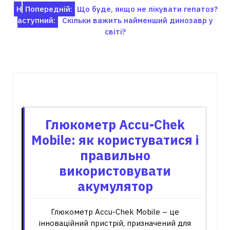
Навігація
Н
Попередній:
Що буде, якщо не лікувати гепатоз?
аступний:
Скільки важить найменший динозавр у
записів
світі?
Пов'язані записи
Глюкометр Accu-Chek
Mobile: як користуватися і
правильно
використовувати
акумулятор
Глюкометр Accu-Chek Mobile – це
інноваційний пристрій, призначений для