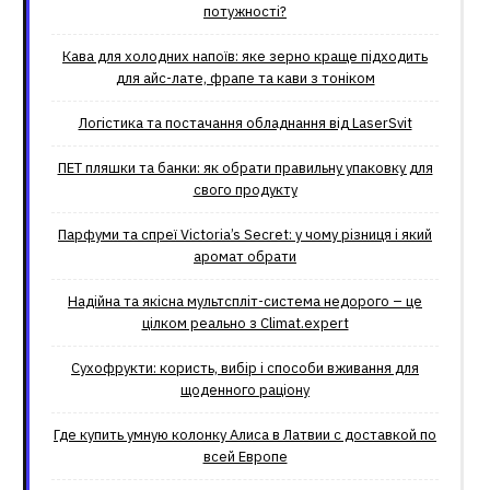
потужності?
Кава для холодних напоїв: яке зерно краще підходить
для айс-лате, фрапе та кави з тоніком
Логістика та постачання обладнання від LaserSvit
ПЕТ пляшки та банки: як обрати правильну упаковку для
свого продукту
Парфуми та спреї Victoria’s Secret: у чому різниця і який
аромат обрати
Надійна та якісна мультспліт-система недорого – це
цілком реально з Climat.еxpert
Сухофрукти: користь, вибір і способи вживання для
щоденного раціону
Где купить умную колонку Алиса в Латвии с доставкой по
всей Европе