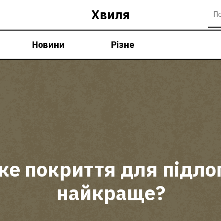
Хвиля
Новини
Різне
ке покриття для підло
найкраще?