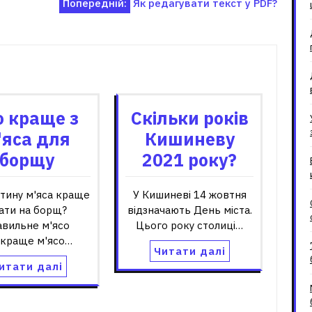
Попередній:
Як редагувати текст у PDF?
зані записи
 краще з
Скільки років
'яса для
Кишиневу
борщу
2021 року?
стину м'яса краще
У Кишиневі 14 жовтня
ати на борщ?
відзначають День міста.
авильне м'ясо
Цього року столиці…
краще м'ясо…
Читати далі
итати далі