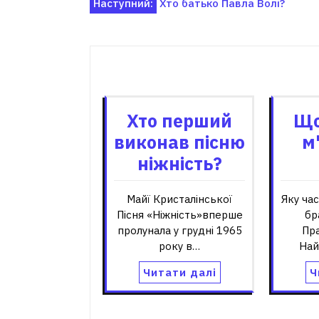
Навігація
Наступний:
Хто батько Павла Волі?
записів
Пов'я
Хто перший
Що
виконав пісню
м
ніжність?
Майї Кристалінської
Яку ча
Пісня «Ніжність»вперше
бр
пролунала у грудні 1965
Пр
року в…
Най
Читати далі
Ч