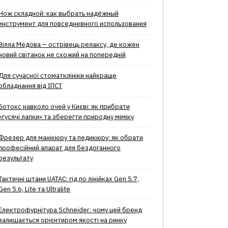
Нож складной: как выбрать надёжный
инструмент для повседневного использования
Вілла Медова – острівець релаксу, де кожен
новий світанок не схожий на попередній
Для сучасної стоматклініки найкраще
обладнання від ІПСТ
Ботокс навколо очей у Києві: як прибрати
«гусячі лапки» та зберегти природну міміку
Фрезер для манікюру та педикюру: як обрати
професійний апарат для бездоганного
результату
Тактичні штани UATAC: гід по лінійках Gen 5.7,
Gen 5.6, Lite та Ultralite
Електрофурнітура Schneider: чому цей бренд
залишається орієнтиром якості на ринку