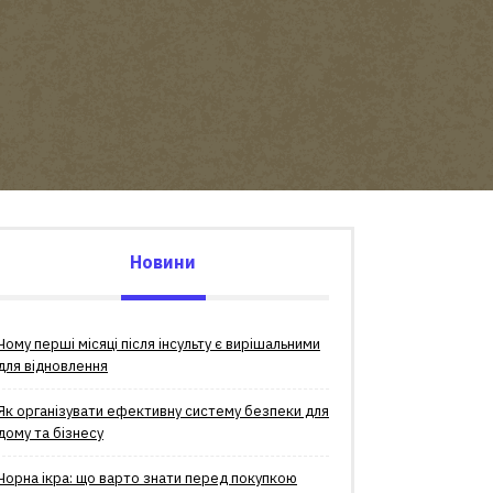
Новини
Чому перші місяці після інсульту є вирішальними
для відновлення
Як організувати ефективну систему безпеки для
дому та бізнесу
Чорна ікра: що варто знати перед покупкою