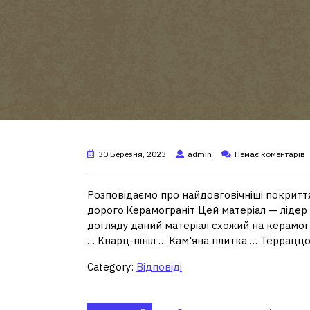
30 Березня, 2023
admin
Немає коментарів
Розповідаємо про найдовговічніші покриття 
дорого.Керамограніт Цей матеріал — лідер 
догляду даний матеріал схожий на керамог
… Кварц-вініл … Кам'яна плитка … Террацц
Category:
Відповіді