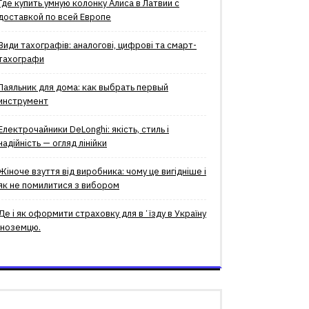
Где купить умную колонку Алиса в Латвии с
доставкой по всей Европе
Види тахографів: аналогові, цифрові та смарт-
тахографи
Паяльник для дома: как выбрать первый
инструмент
Електрочайники DeLonghi: якість, стиль і
надійність — огляд лінійки
Жіноче взуття від виробника: чому це вигідніше і
як не помилитися з вибором
Де і як оформити страховку для вʼїзду в Україну
іноземцю.