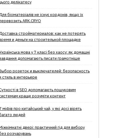
цього делікатесу
Для біоматеріалів не існує кордонів, якщо їх
перевозить ARK.CRYO
Доставка стройматериалов: как не потерять
время и деньги на строительной площадке
Українська мова у 7 класі без хаосу: як домашні
завдання допомагають писати грамотніше
Выбор розеток и выключателей: безопасность
и стиль в интерьере
Сутності в SEO допомагають пошуковим
системам краще розуміти контент
7 міфів про китайський чай, у які досі вірять
багато людей
Міжкімнатні двері: практичний гід для вибору
без розчарувань