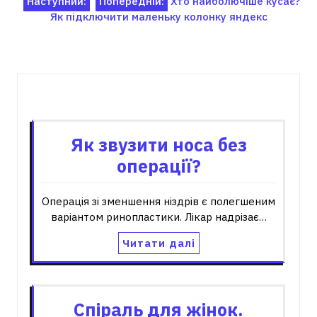
Навігація
Наступний:
Попередній:
Хто найболючіше кусає?
Як підключити маленьку колонку яндекс
записів
Пов'язані записи
Як звузити носа без
операції?
Операція зі зменшення ніздрів є полегшеним
варіантом ринопластики. Лікар надрізає…
Читати далі
Спіраль для жінок.