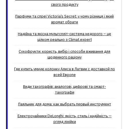
свого продукту
Парфуми та спреї Victoria’s Secret: у чому різниця і який
аромат обрати
Надійна та якісна мультспліт-система недорого – це
цілком реально з Climat.еxpert
Сухофрукти: користь, вибір і способи вживання для
щоденного раціону
Где купить умную колонку Алиса в Латвии с доставкой по
всей Европе
Види тахографів: аналогові, цифрові та смарт-
тахографи
Паяльник для дома: как выбрать первый инструмент
Електрочайники DeLonghi: якість, стиль і надійність —
огляд лінійки