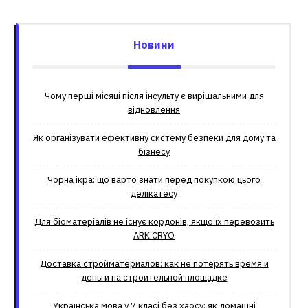
Новини
Чому перші місяці після інсульту є вирішальними для
відновлення
Як організувати ефективну систему безпеки для дому та
бізнесу
Чорна ікра: що варто знати перед покупкою цього
делікатесу
Для біоматеріалів не існує кордонів, якщо їх перевозить
ARK.CRYO
Доставка стройматериалов: как не потерять время и
деньги на строительной площадке
Українська мова у 7 класі без хаосу: як домашні