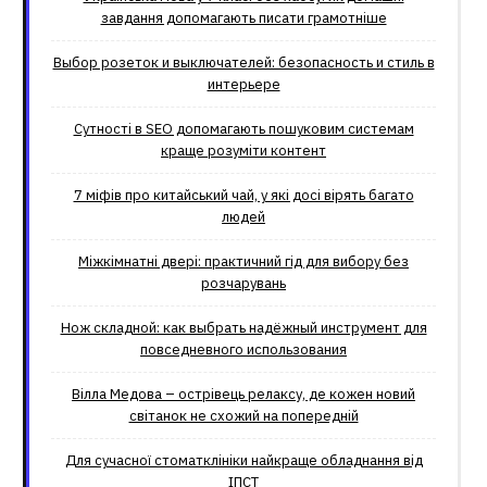
завдання допомагають писати грамотніше
Выбор розеток и выключателей: безопасность и стиль в
интерьере
Сутності в SEO допомагають пошуковим системам
краще розуміти контент
7 міфів про китайський чай, у які досі вірять багато
людей
Міжкімнатні двері: практичний гід для вибору без
розчарувань
Нож складной: как выбрать надёжный инструмент для
повседневного использования
Вілла Медова – острівець релаксу, де кожен новий
світанок не схожий на попередній
Для сучасної стоматклініки найкраще обладнання від
ІПСТ