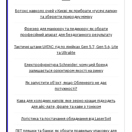
Ботокс навколо очей у Києві: як прибрати «гусячі лапки»
та зберегти природну міміку
Фрезер для манікюру та педикюру: як обрати
професійний апарат для бездоганного результату
Тактичні штани UATAC: гід по лінійках Gen 5.7, Gen 5.6, Lite
та Ultralite
Електрофурнітура Schneider: чому цей бренд
залишається орієнтиром якості на ринку
Як запустити об’єкт, якщо Обленерго не дає
потужності?
Кава для холодних напоїв: яке зерно краще підходить
для айс-лате, фрапе та кави з тоніком
Логістика та постачання обладнання від LaserSvit
ПЕТ пляшки та банки: як обрати правильну упаковку для