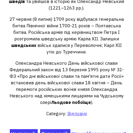
шведів
та увійшов в історію як Олександр Невський
(1221–1263 рр.).
27 червня (8 липня) 1709 року відбулася генеральна
битва Північної війни 1700-21 років – Полтавська
битва. Російська армія під керівництвом Петра I
розгромила шведську армію Карла XII. Залишки
шведських
військ здалися у Переволочні; Карл XII
утік до Туреччини.
Олександра Невського День військової слави
Федеральний закон від 13 березня 1995 року № 32-
ФЗ «Про дні військової слави та пам'ятні дати Росії»
встановив день військової слави 18 квітня – День
перемоги російських воїнів князя Олександра
Невського над німецькими лицарями на Чудському
озері
Льодове побоїще
).
Category:
Відповіді