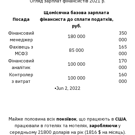
Огляд зарплат фінансистів 2021 р.
Щомісячна базова
зарплата
Посада
фінансиста
до сплати податків,
руб.
Фінансовий
350
180 000
менеджер
000
Фахівець з
165
85 000
МСФЗ
000
Фінансовий
170
100 000
аналітик
000
Контролер
160
100 000
з витрат
000
•Jun 2, 2022
Яка зарплата у покоївки в
Америці?
Майже половина всіх
покоївок
, що працюють в
США
,
працювали в готелях та мотелях,
заробляючи
у
середньому 21800 доларів на рік (1816 $ на місяць).