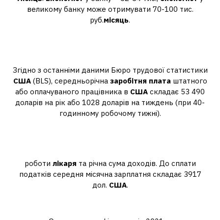
великому банку може отримувати 70-100 тис.
руб.
місяць
.
Яка зарплата у США вважається
нормальною?
Згідно з останніми даними Бюро трудової статистики
США
(BLS), середньорічна
заробітня плата
штатного
або оплачуваного працівника в
США
складає 53 490
доларів на рік або 1028 доларів на тиждень (при 40-
годинному робочому тижні).
Скільки заробляють лікарі у США
на місяць?
роботи
лікаря
та річна сума доходів. До сплати
податків середня місячна зарплатня складає 3917
дол.
США
.
Яка зарплатня у фінансистів?