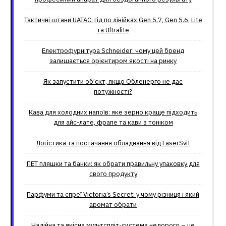
Тактичні штани UATAC: гід по лінійках Gen 5.7, Gen 5.6, Lite
та Ultralite
Електрофурнітура Schneider: чому цей бренд
залишається орієнтиром якості на ринку
Як запустити об’єкт, якщо Обленерго не дає
потужності?
Кава для холодних напоїв: яке зерно краще підходить
для айс-лате, фрапе та кави з тоніком
Логістика та постачання обладнання від LaserSvit
ПЕТ пляшки та банки: як обрати правильну упаковку для
свого продукту
Парфуми та спреї Victoria’s Secret: у чому різниця і який
аромат обрати
Надійна та якісна мультспліт-система недорого – це