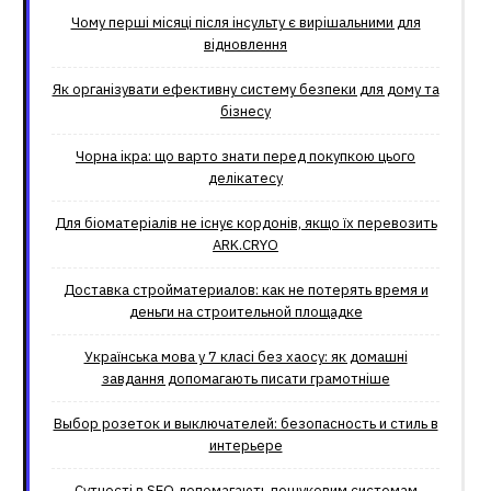
Чому перші місяці після інсульту є вирішальними для
відновлення
Як організувати ефективну систему безпеки для дому та
бізнесу
Чорна ікра: що варто знати перед покупкою цього
делікатесу
Для біоматеріалів не існує кордонів, якщо їх перевозить
ARK.CRYO
Доставка стройматериалов: как не потерять время и
деньги на строительной площадке
Українська мова у 7 класі без хаосу: як домашні
завдання допомагають писати грамотніше
Выбор розеток и выключателей: безопасность и стиль в
интерьере
Сутності в SEO допомагають пошуковим системам