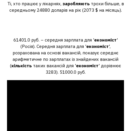
Ті, хто працює у лікарнях,
заробляють
трохи більше, в
середньому 24880 доларів на рік (2073 $ на місяць).
Скільки має заробляти
економіст?
61401.0 руб. – середня зарплата для '
економіст
'
(Росія). Середня зарплата для '
економіст
',
розрахована на основі вакансій, показує середнє
арифметичне по зарплатах із знайдених вакансій
(
кількість
таких вакансій для '
економіст
' дорівнює
3283). 51000.0 руб.