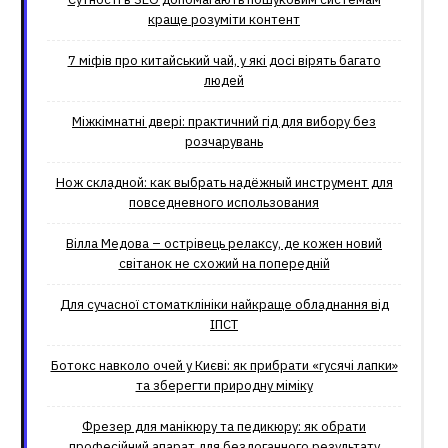
краще розуміти контент
7 міфів про китайський чай, у які досі вірять багато
людей
Міжкімнатні двері: практичний гід для вибору без
розчарувань
Нож складной: как выбрать надёжный инструмент для
повседневного использования
Вілла Медова – острівець релаксу, де кожен новий
світанок не схожий на попередній
Для сучасної стоматклініки найкраще обладнання від
ІПСТ
Ботокс навколо очей у Києві: як прибрати «гусячі лапки»
та зберегти природну міміку
Фрезер для манікюру та педикюру: як обрати
професійний апарат для бездоганного результату