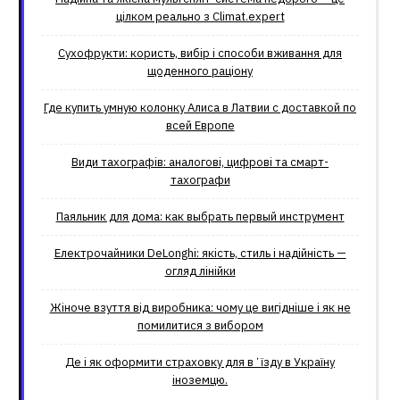
цілком реально з Climat.еxpert
Сухофрукти: користь, вибір і способи вживання для
щоденного раціону
Где купить умную колонку Алиса в Латвии с доставкой по
всей Европе
Види тахографів: аналогові, цифрові та смарт-
тахографи
Паяльник для дома: как выбрать первый инструмент
Електрочайники DeLonghi: якість, стиль і надійність —
огляд лінійки
Жіноче взуття від виробника: чому це вигідніше і як не
помилитися з вибором
Де і як оформити страховку для вʼїзду в Україну
іноземцю.