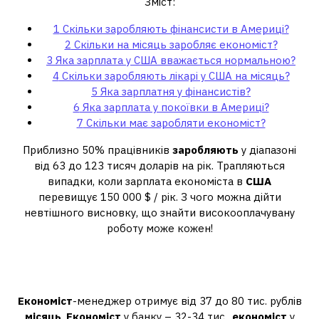
Зміст:
1
Скільки заробляють фінансисти в Америці?
2
Скільки на місяць заробляє економіст?
3
Яка зарплата у США вважається нормальною?
4
Скільки заробляють лікарі у США на місяць?
5
Яка зарплатня у фінансистів?
6
Яка зарплата у покоївки в Америці?
7
Скільки має заробляти економіст?
Приблизно 50% працівників
заробляють
у діапазоні
від 63 до 123 тисяч доларів на рік. Трапляються
випадки, коли зарплата економіста в
США
перевищує 150 000 $ / рік. З чого можна дійти
невтішного висновку, що знайти високооплачувану
роботу може кожен!
Скільки на місяць заробляє
економіст?
Економіст
-менеджер отримує від 37 до 80 тис. рублів
місяць
.
Економіст
у банку – 32-34 тис.,
економіст
у