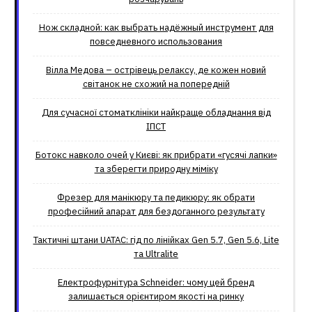
Нож складной: как выбрать надёжный инструмент для
повседневного использования
Вілла Медова – острівець релаксу, де кожен новий
світанок не схожий на попередній
Для сучасної стоматклініки найкраще обладнання від
ІПСТ
Ботокс навколо очей у Києві: як прибрати «гусячі лапки»
та зберегти природну міміку
Фрезер для манікюру та педикюру: як обрати
професійний апарат для бездоганного результату
Тактичні штани UATAC: гід по лінійках Gen 5.7, Gen 5.6, Lite
та Ultralite
Електрофурнітура Schneider: чому цей бренд
залишається орієнтиром якості на ринку