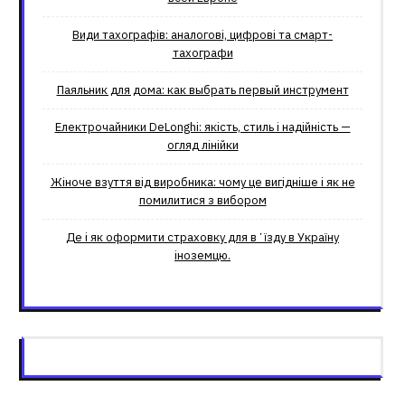
Види тахографів: аналогові, цифрові та смарт-
тахографи
Паяльник для дома: как выбрать первый инструмент
Електрочайники DeLonghi: якість, стиль і надійність —
огляд лінійки
Жіноче взуття від виробника: чому це вигідніше і як не
помилитися з вибором
Де і як оформити страховку для вʼїзду в Україну
іноземцю.