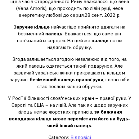
ще з часів Стародавнього Риму вважалося, що вена
(Vena Amoris), що проходить по лівій руці, несе
енергетику любові до серця.28 сент. 2022 р.
Заручне кільце
найчастіше прийнято вдягати на
безіменний
палець
. Вважається, що саме він
пов'язаний із серцем. На цей же
палець
потім
надягають обручку.
Згода залишається згодою незалежно від того, на
який палець одягається такий подарунок. Але
зазвичай українські жінки прикрашають кільцем
заручин.
безіменний палець правої руки
, і воно ніби
стає послом кільця обручки.
У Росії її більшості слов'янських країн – правої руки. У
Європі та США – на лівій. Але так як щодо заручних
кілець немає жорстких приписів,
за бажання
володарка кільця може перемістити його на будь-
який інший палець
.
Category:
Відповіді