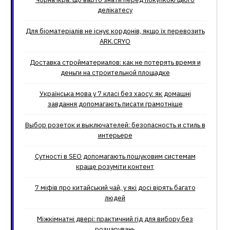
делікатесу
Для біоматеріалів не існує кордонів, якщо їх перевозить
ARK.CRYO
Доставка стройматериалов: как не потерять время и
деньги на строительной площадке
Українська мова у 7 класі без хаосу: як домашні
завдання допомагають писати грамотніше
Выбор розеток и выключателей: безопасность и стиль в
интерьере
Сутності в SEO допомагають пошуковим системам
краще розуміти контент
7 міфів про китайський чай, у які досі вірять багато
людей
Міжкімнатні двері: практичний гід для вибору без
розчарувань