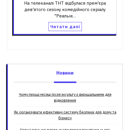
На телеканалі ТНТ відбулася прем'єра
дев'ятого сезону комедійного серіалу
"Реальні…
Читати далі
Новини
Чому перші місяці після інсульту є вирішальними для
відновлення
Як організувати ефективну систему безпеки для дому та
бізнесу
Чорна ікра: що варто знати перед покупкою цього