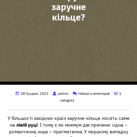
заручне
кільце?
28 Грудня, 2023
admin
Немає коментарів
1
category
У більшості західних країн заручне кільце носять саме
на
лівій руці
. І тому є як мінімум дві причини: одна –
романтична, інша – прагматична. У першому випадку