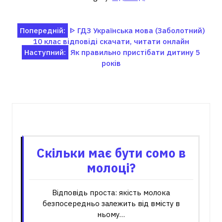
Навігація
Попередній:
ᐈ ГДЗ Українська мова (Заболотний)
10 клас відповіді скачати, читати онлайн
записів
Наступний:
Як правильно пристібати дитину 5
років
Пов'язані записи
Скільки має бути сомо в
молоці?
Відповідь проста: якість молока
безпосередньо залежить від вмісту в
ньому…