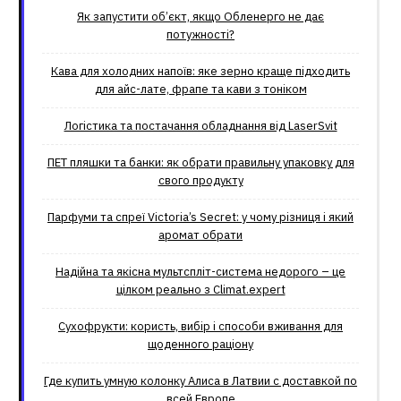
Як запустити об’єкт, якщо Обленерго не дає
потужності?
Кава для холодних напоїв: яке зерно краще підходить
для айс-лате, фрапе та кави з тоніком
Логістика та постачання обладнання від LaserSvit
ПЕТ пляшки та банки: як обрати правильну упаковку для
свого продукту
Парфуми та спреї Victoria’s Secret: у чому різниця і який
аромат обрати
Надійна та якісна мультспліт-система недорого – це
цілком реально з Climat.еxpert
Сухофрукти: користь, вибір і способи вживання для
щоденного раціону
Где купить умную колонку Алиса в Латвии с доставкой по
всей Европе