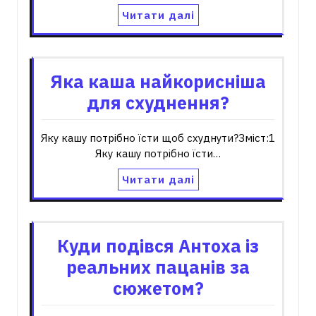
Читати далі
Яка каша найкорисніша
для схуднення?
Яку кашу потрібно їсти щоб схуднути?Зміст:1
Яку кашу потрібно їсти…
Читати далі
Куди подівся Антоха із
реальних пацанів за
сюжетом?