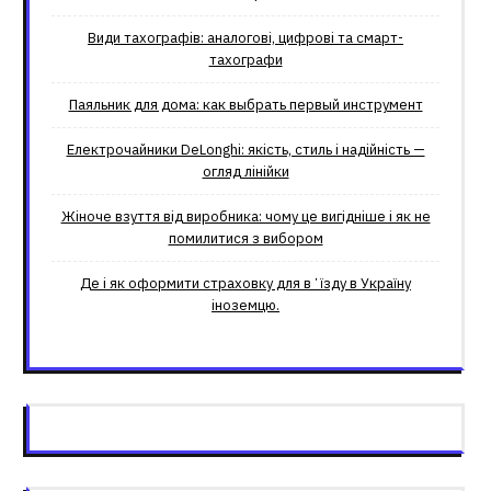
Види тахографів: аналогові, цифрові та смарт-
тахографи
Паяльник для дома: как выбрать первый инструмент
Електрочайники DeLonghi: якість, стиль і надійність —
огляд лінійки
Жіноче взуття від виробника: чому це вигідніше і як не
помилитися з вибором
Де і як оформити страховку для вʼїзду в Україну
іноземцю.