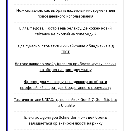
Нож складной: как выбрать надёжный инструмент для
повседневного использования
Вілла Медова – острівець релаксу, де кожен новий
світанок не схожий на попередній
Для сучасної стоматклініки найкраще обладнання від
ІПСТ
Ботокс навколо очей у Києві: як прибрати «гусячі лапки»
та зберегти природну міміку
Фрезер для манікюру та педикюру: як обрати
професійний апарат для бездоганного результату
Тактичні штани UATAC: гід по лінійках Gen 5.7, Gen 5.6, Lite
та Ultralite
Електрофурнітура Schneider: чому цей бренд
залишається орієнтиром якості на ринку