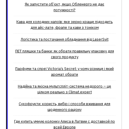
Як запустити об’єкт, якщо Обленерго не дає
потужності?
Кава для холодних напоїв: яке зерно краще підходить
для айс-лате, фрапе та кави з тоніком
Логістика та постачання обладнання від LaserSvit
ПЕТ пляшки та банки: як обрати правильну упаковку для
свого продукту
Парфуми та спреї Victoria’s Secret: у чому різниця і який
аромат обрати
Надійна та якісна мультспліт-система недорого – це
цілком реально з Climat.еxpert
Сухофрукти: користь, вибір і способи вживання для
щоденного раціону
Где купить умную колонку Алиса в Латвии с доставкой по
всей Европе