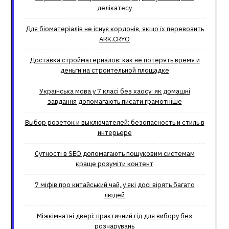
делікатесу
Для біоматеріалів не існує кордонів, якщо їх перевозить
ARK.CRYO
Доставка стройматериалов: как не потерять время и
деньги на строительной площадке
Українська мова у 7 класі без хаосу: як домашні
завдання допомагають писати грамотніше
Выбор розеток и выключателей: безопасность и стиль в
интерьере
Сутності в SEO допомагають пошуковим системам
краще розуміти контент
7 міфів про китайський чай, у які досі вірять багато
людей
Міжкімнатні двері: практичний гід для вибору без
розчарувань