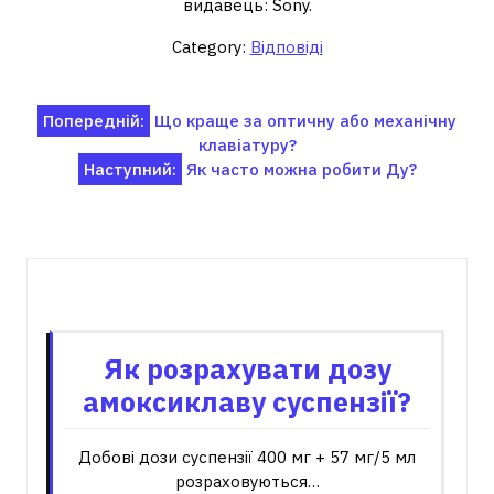
видавець: Sony.
Category:
Відповіді
Навігація
Попередній:
Що краще за оптичну або механічну
клавіатуру?
записів
Наступний:
Як часто можна робити Ду?
Пов'язані записи
Як розрахувати дозу
амоксиклаву суспензії?
Добові дози суспензії 400 мг + 57 мг/5 мл
розраховуються…