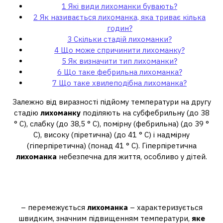
1
Які види лихоманки бувають?
2
Як називається лихоманка, яка триває кілька
годин?
3
Скільки стадій лихоманки?
4
Що може спричинити лихоманку?
5
Як визначити тип лихоманки?
6
Що таке фебрильна лихоманка?
7
Що таке хвилеподібна лихоманка?
Залежно від виразності підйому температури на другу
стадію
лихоманку
поділяють на субфебрильну (до 38
° C), слабку (до 38,5 ° C), помірну (фебрильна) (до 39 °
C), високу (піретична) (до 41 ° C) і надмірну
(гіперпіретична) (понад 41 ° C). Гіперпіретична
лихоманка
небезпечна для життя, особливо у дітей.
Як називається лихоманка, яка
триває кілька годин?
– перемежується
лихоманка
– характеризується
швидким, значним підвищенням температури,
яке