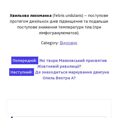
лихоманка?
Хвильова лихоманка
(febris undulans) – поступове
протягом декількох днів підвищення та подальше
поступове зниження температури тіла (при
лімфогранулематозі).
Category:
Відповіді
Навігація
Попередній:
Які твори Маяковський присвятив
Жовтневій революції?
записів
Наступний:
Де знаходиться маркування двигуна
Опель Вектра А?
Пов'язані записи