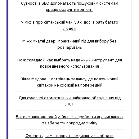
Сутності в SEO допомагають пошуковим системам
краще розуміти контент
7 міфів про китайський чай, у які досі вірять багато
людей
Міжкімнатні двері: практичний гід для вибору без
розчарувань
Нож складной: как выбрать надёжный инструмент для
повседневного использования
Вілла Медова – острівець релаксу, де кожен новий
світанок не схожий на попередній
Для сучасної стоматклініки найкраще обладнання від
ІПСТ
Ботокс навколо очей у Києві: як прибрати «гусячі лапки»
та зберегти природну міміку
Фрезер для манікюру та педикюру: як обрати