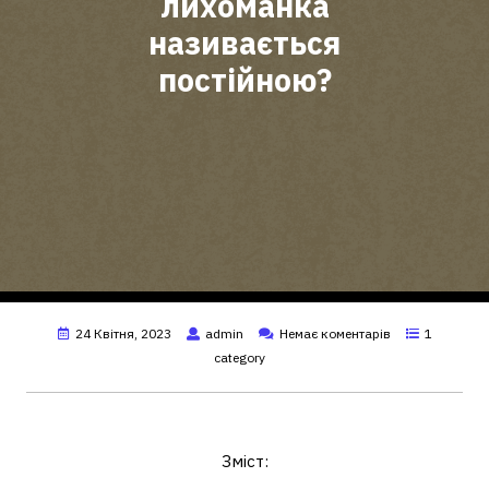
лихоманка
називається
постійною?
24 Квітня, 2023
admin
Немає коментарів
1
category
Які види лихоманки бувають?
Зміст: