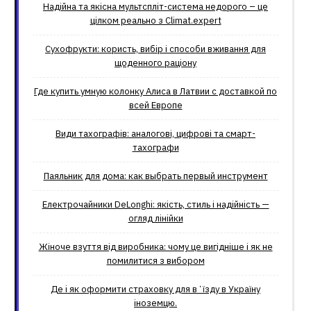
Надійна та якісна мультспліт-система недорого – це
цілком реально з Climat.еxpert
Сухофрукти: користь, вибір і способи вживання для
щоденного раціону
Где купить умную колонку Алиса в Латвии с доставкой по
всей Европе
Види тахографів: аналогові, цифрові та смарт-
тахографи
Паяльник для дома: как выбрать первый инструмент
Електрочайники DeLonghi: якість, стиль і надійність —
огляд лінійки
Жіноче взуття від виробника: чому це вигідніше і як не
помилитися з вибором
Де і як оформити страховку для вʼїзду в Україну
іноземцю.