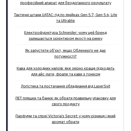
професійний апарат для бездоганного результату
Тактичні штани UATAC: гід по лінійках Gen 5.7, Gen 5.6, Lite
та Ultralite
Електрофурнітура Schneider: чому цей бренд
залишається орієнтиром якості на ринку
Як запустити об’єкт, якщо Обленерго не дає
потужності?
Кава для холодних напоїв: яке зерно краще підходить
для айс-лате, фрапе та кави з тоніком
Логістика та постачання обладнання від LaserSvit
ПЕТ пляшки та банки: як обрати правильну упаковку для
свого продукту
Парфуми та спреї Victoria’s Secret: у чому різниця і який
аромат обрати