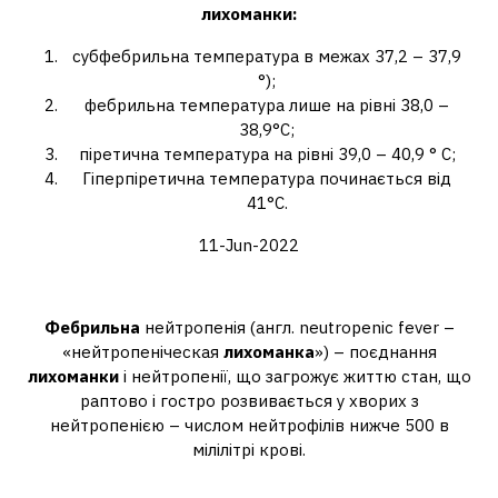
лихоманки
:
субфебрильна температура в межах 37,2 – 37,9
°);
фебрильна температура лише на рівні 38,0 –
38,9°С;
піретична температура на рівні 39,0 – 40,9 ° С;
Гіперпіретична температура починається від
41°С.
11-Jun-2022
Що таке фебрильна лихоманка?
Фебрильна
нейтропенія (англ. neutropenic fever –
«нейтропеніческая
лихоманка
») – поєднання
лихоманки
і нейтропенії, що загрожує життю стан, що
раптово і гостро розвивається у хворих з
нейтропенією – числом нейтрофілів нижче 500 в
мілілітрі крові.
Що таке хвилеподібна