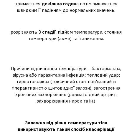
тримається
декілька годин
а потім змінюється
швидким її падінням до нормальних значень.
Скільки стадій лихоманки?
розрізняють 3
стадії
: підйом температури, стояння
температури (акме) та її зниження.
Що може спричинити
лихоманку?
Причини підвищення температури – бактеріальна,
вірусна або паразитарна інфекція; тепловий удар;
тиреотоксикоз (токсичний стан, пов'язаний із
гіперактивністю щитовидної залози); загострення
хронічних захворювань (ревматоїдний артрит,
захворювання нирок та ін.)
Як визначити тип лихоманки?
Залежно від рівня температури тіла
використовують такий спосіб класифікації