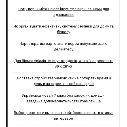
Чому перші місяці після інсульту є вирішальними для
відновлення
Як організувати ефективну систему безпеки для дому та
бізнесу
Чорна ікра: що варто знати перед покупкою цього
делікатесу
Для біоматеріалів не існує кордонів, якщо їх перевозить
ARK.CRYO
Доставка стройматериалов: как не потерять время и
деньги на строительной площадке
Українська мова у 7 класі без хаосу: як домашні
завдання допомагають писати грамотніше
Выбор розеток и выключателей: безопасность и стиль в
интерьере