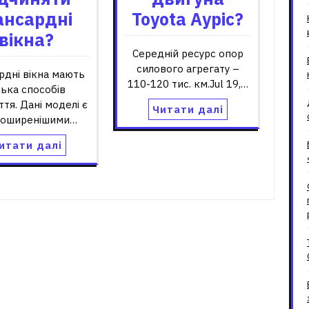
ансардні
Toyota Ауріс?
вікна?
Середній ресурс опор
силового агрегату –
рдні вікна мають
110-120 тис. км.Jul 19,…
лька способів
ття. Дані моделі є
Читати далі
поширенішими…
итати далі