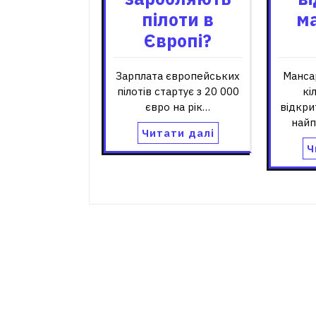
пілоти в
м
Європі?
Зарплата європейських
Манса
пілотів стартує з 20 000
кі
євро на рік…
відкри
най
Читати далі
Ч