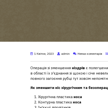
1 Квітня, 2023
admin
Немає коментарів
Операція зі зменшення
ніздрів
є полегшеним
в області їх з'єднання зі щокою і січе невел
повного загоєння рубці тут зовсім непомітні
Як зменшити ніс
хірургічним та безопера
Хірургічна пластика
носа
Контурна пластика
носа
Ін'єкції ліполітиків