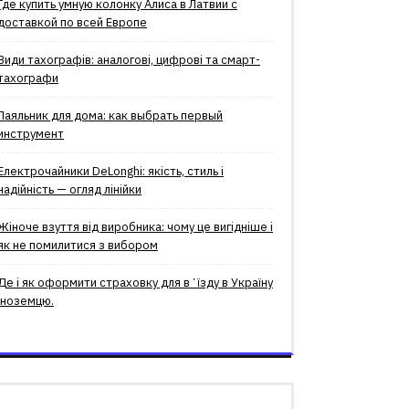
Где купить умную колонку Алиса в Латвии с
доставкой по всей Европе
Види тахографів: аналогові, цифрові та смарт-
тахографи
Паяльник для дома: как выбрать первый
инструмент
Електрочайники DeLonghi: якість, стиль і
надійність — огляд лінійки
Жіноче взуття від виробника: чому це вигідніше і
як не помилитися з вибором
Де і як оформити страховку для вʼїзду в Україну
іноземцю.