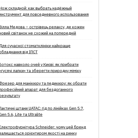
Нож складной: как выбрать надёжный
инструмент для повседневного использования
Вілла Медова – острівець релаксу, де кожен
новий світанок не схожий на попередній
Для сучасної стоматклініки найкраще
обладнання від ІПСТ
Ботокс навколо очей у Києві: як прибрати
«гусячі лапки» та зберегти природну міміку
Фрезер для манікюру та педикюру: як обрати
професійний апарат для бездоганного
результату
Тактичні штани UATAC: гід по лінійках Gen 5.7,
Gen 5.6, Lite та Ultralite
Електрофурнітура Schneider: чому цей бренд
залишається орієнтиром якості на ринку