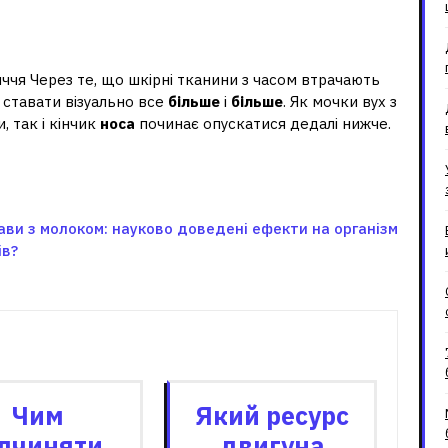
ччя Через те, що шкірні тканини з часом втрачають
ставати візуально все
більше
і
більше
. Як мочки вух з
, так і кінчик
носа
починає опускатися дедалі нижче.
ави з молоком: науково доведені ефекти на організм
ів?
зані записи
Чим
Який ресурс
ідчиняти
двигуна