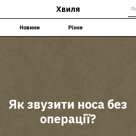
Хвиля
Новини
Різне
Як звузити носа без
операції?