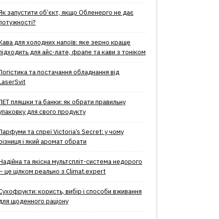
Як запустити об’єкт, якщо Обленерго не дає
потужності?
Кава для холодних напоїв: яке зерно краще
підходить для айс-лате, фрапе та кави з тоніком
Логістика та постачання обладнання від
LaserSvit
ПЕТ пляшки та банки: як обрати правильну
упаковку для свого продукту
Парфуми та спреї Victoria’s Secret: у чому
різниця і який аромат обрати
Надійна та якісна мультспліт-система недорого
– це цілком реально з Climat.еxpert
Сухофрукти: користь, вибір і способи вживання
для щоденного раціону