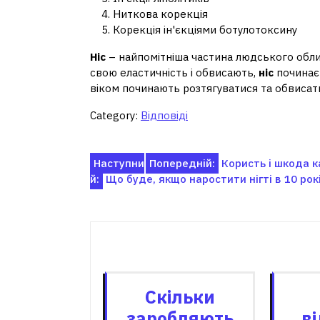
Ниткова корекція
Корекція ін'єкціями ботулотоксину
Ніс
– найпомітніша частина людського обли
свою еластичність і обвисають,
ніс
починає 
віком починають розтягуватися та обвисати
Category:
Відповіді
Навігація
Наступни
Попередній:
Користь і шкода к
й:
Що буде, якщо наростити нігті в 10 рок
записів
Пов'я
Скільки
заробляють
в