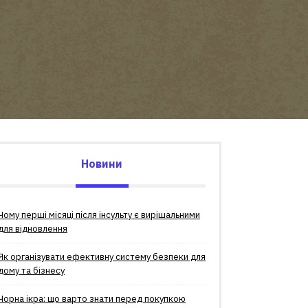
Новини
Чому перші місяці після інсульту є вирішальними
для відновлення
Як організувати ефективну систему безпеки для
дому та бізнесу
Чорна ікра: що варто знати перед покупкою