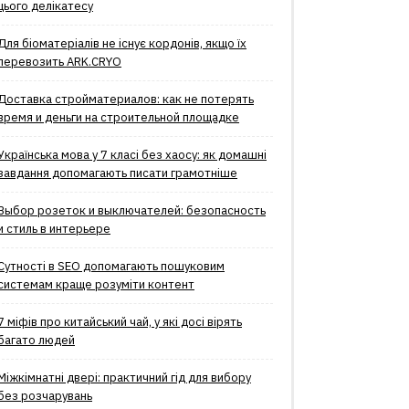
цього делікатесу
Для біоматеріалів не існує кордонів, якщо їх
перевозить ARK.CRYO
Доставка стройматериалов: как не потерять
время и деньги на строительной площадке
Українська мова у 7 класі без хаосу: як домашні
завдання допомагають писати грамотніше
Выбор розеток и выключателей: безопасность
и стиль в интерьере
Сутності в SEO допомагають пошуковим
системам краще розуміти контент
7 міфів про китайський чай, у які досі вірять
багато людей
Міжкімнатні двері: практичний гід для вибору
без розчарувань