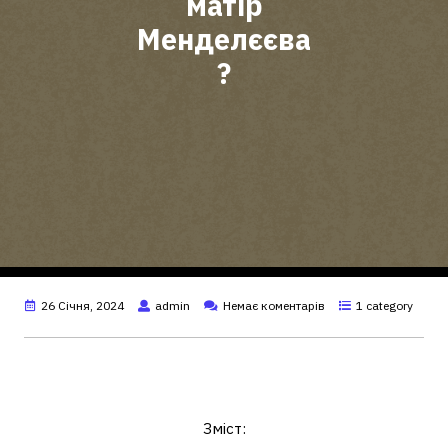
матір
Менделєєва
?
26 Січня, 2024
admin
Немає коментарів
1 category
Ким працювала мати
Менделєєва?
Зміст: