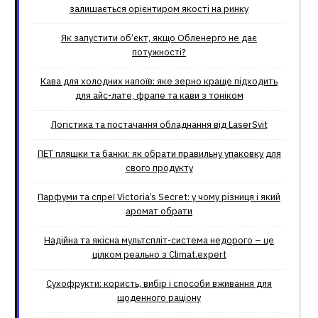
залишається орієнтиром якості на ринку
Як запустити об’єкт, якщо Обленерго не дає
потужності?
Кава для холодних напоїв: яке зерно краще підходить
для айс-лате, фрапе та кави з тоніком
Логістика та постачання обладнання від LaserSvit
ПЕТ пляшки та банки: як обрати правильну упаковку для
свого продукту
Парфуми та спреї Victoria’s Secret: у чому різниця і який
аромат обрати
Надійна та якісна мультспліт-система недорого – це
цілком реально з Climat.еxpert
Сухофрукти: користь, вибір і способи вживання для
щоденного раціону