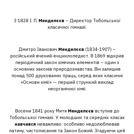
Яку посаду обіймав батько
Менделєєва?
З 1828 І. П.
Менделєєв
– Директор Тобольської
класичної гімназії.
Чим знаменитий Менделєєв?
Дмитро Іванович
Менделєєв
(1834-1907) –
російський вчений-енциклопедист. В 1869 відкрив
періодичний закон хімічних елементів – один з
основних законів природознавства. Він залишив
понад 500 друкованих праць, серед яких класичні
«Основи хімії» — перший стрункий виклад
неорганічної хімії.
Як Менделєєв навчався у школі?
Восени 1841 року Митя
Менделєєв
вступив до
Тобольської гімназії. У молодших та середніх класах
навчався
неважливо: особливо недолюблював
латину, чистописання та Закон Божий. Згадуючи цей