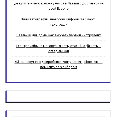
Где купить умную колонку Алиса в Латвии с доставкой по
всей Европе
Види тахографів: аналогові, цифрові та смарт-
тахографи
Паяльник для дома: как выбрать первый инструмент
Електрочайники DeLonghi: якість, стиль і надійність —
огляд лінійки
Жіноче взуття від виробника: чому це вигідніше і як не
помилитися з вибором