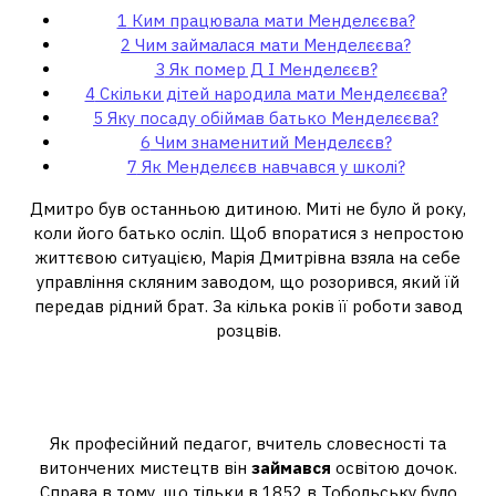
1
Ким працювала мати Менделєєва?
2
Чим займалася мати Менделєєва?
3
Як помер Д І Менделєєв?
4
Скільки дітей народила мати Менделєєва?
5
Яку посаду обіймав батько Менделєєва?
6
Чим знаменитий Менделєєв?
7
Як Менделєєв навчався у школі?
Дмитро був останньою дитиною. Миті не було й року,
коли його батько осліп. Щоб впоратися з непростою
життєвою ситуацією, Марія Дмитрівна взяла на себе
управління скляним заводом, що розорився, який їй
передав рідний брат. За кілька років її роботи завод
розцвів.
Чим займалася мати
Менделєєва?
Як професійний педагог, вчитель словесності та
витончених мистецтв він
займався
освітою дочок.
Справа в тому, що тільки в 1852 в Тобольську було