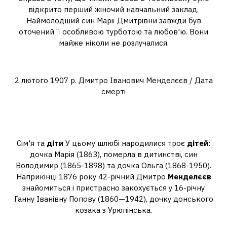
відкрито перший жіночий навчальний заклад.
Наймолодший син Марії Дмитрівни завжди був
оточений її особливою турботою та любов'ю. Вони
майже ніколи не розлучалися.
Як помер Д І Менделєєв?
2 лютого 1907 р. Дмитро Іванович Менделєєв / Дата
смерті
Скільки дітей народила мати
Менделєєва?
Сім'я та
діти
У цьому шлюбі народилися троє
дітей
:
дочка Марія (1863), померла в дитинстві, син
Володимир (1865-1898) та дочка Ольга (1868-1950).
Наприкінці 1876 року 42-річний Дмитро
Менделєєв
знайомиться і пристрасно закохується у 16-річну
Ганну Іванівну Попову (1860—1942), дочку донського
козака з Урюпінська.