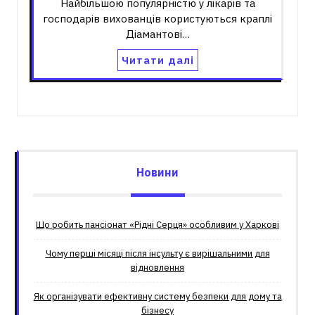
Найбільшою популярністю у лікарів та
господарів вихованців користуються краплі
Діамантові…
Читати далі
Новини
Що робить пансіонат «Рідні Серця» особливим у Харкові
Чому перші місяці після інсульту є вирішальними для
відновлення
Як організувати ефективну систему безпеки для дому та
бізнесу