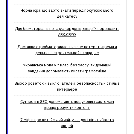
Чорна ікра: що варто знати перед покупкою цього
делікатесу
Для біоматеріалів не існує кордонів, якщо їх перевозить
ARK.CRYO
Доставка стройматериалов: как не потерять время и
деньги на строительной площадке
Українська мова у 7 класі без хаосу: як домашні
завдання допомагають писати грамотніше
Выбор розеток и выключателей: безопасность и стиль в
интерьере
Сутності в SEO допомагають пошуковим системам
краще розуміти контент
7 міфів про китайський чай, у які досі вірять багато
людей