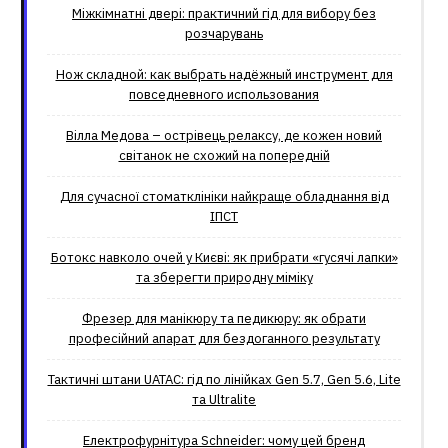
Міжкімнатні двері: практичний гід для вибору без
розчарувань
Нож складной: как выбрать надёжный инструмент для
повседневного использования
Вілла Медова – острівець релаксу, де кожен новий
світанок не схожий на попередній
Для сучасної стоматклініки найкраще обладнання від
ІПСТ
Ботокс навколо очей у Києві: як прибрати «гусячі лапки»
та зберегти природну міміку
Фрезер для манікюру та педикюру: як обрати
професійний апарат для бездоганного результату
Тактичні штани UATAC: гід по лінійках Gen 5.7, Gen 5.6, Lite
та Ultralite
Електрофурнітура Schneider: чому цей бренд