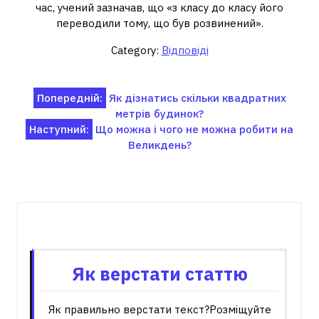
час, учений зазначав, що «з класу до класу його
переводили тому, що був розвинений».
Category:
Відповіді
Навігація
Попередній:
Як дізнатись скільки квадратних
метрів будинок?
записів
Наступний:
Що можна і чого не можна робити на
Великдень?
Пов'язані записи
Як верстати статтю
Як правильно верстати текст?Розміщуйте