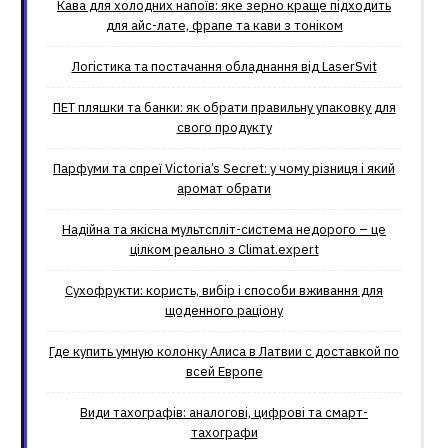
Кава для холодних напоїв: яке зерно краще підходить
для айс-лате, фрапе та кави з тоніком
Логістика та постачання обладнання від LaserSvit
ПЕТ пляшки та банки: як обрати правильну упаковку для
свого продукту
Парфуми та спреї Victoria’s Secret: у чому різниця і який
аромат обрати
Надійна та якісна мультспліт-система недорого – це
цілком реально з Climat.еxpert
Сухофрукти: користь, вибір і способи вживання для
щоденного раціону
Где купить умную колонку Алиса в Латвии с доставкой по
всей Европе
Види тахографів: аналогові, цифрові та смарт-
тахографи