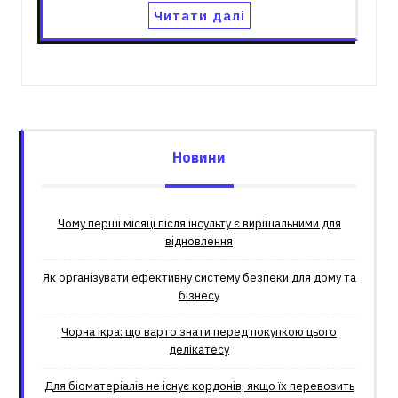
Читати далі
Новини
Чому перші місяці після інсульту є вирішальними для
відновлення
Як організувати ефективну систему безпеки для дому та
бізнесу
Чорна ікра: що варто знати перед покупкою цього
делікатесу
Для біоматеріалів не існує кордонів, якщо їх перевозить