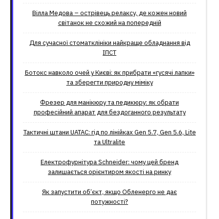
Вілла Медова – острівець релаксу, де кожен новий
світанок не схожий на попередній
Для сучасної стоматклініки найкраще обладнання від
ІПСТ
Ботокс навколо очей у Києві: як прибрати «гусячі лапки»
та зберегти природну міміку
Фрезер для манікюру та педикюру: як обрати
професійний апарат для бездоганного результату
Тактичні штани UATAC: гід по лінійках Gen 5.7, Gen 5.6, Lite
та Ultralite
Електрофурнітура Schneider: чому цей бренд
залишається орієнтиром якості на ринку
Як запустити об’єкт, якщо Обленерго не дає
потужності?