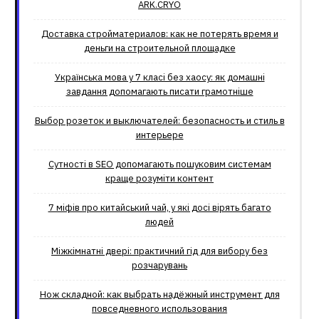
ARK.CRYO
Доставка стройматериалов: как не потерять время и
деньги на строительной площадке
Українська мова у 7 класі без хаосу: як домашні
завдання допомагають писати грамотніше
Выбор розеток и выключателей: безопасность и стиль в
интерьере
Сутності в SEO допомагають пошуковим системам
краще розуміти контент
7 міфів про китайський чай, у які досі вірять багато
людей
Міжкімнатні двері: практичний гід для вибору без
розчарувань
Нож складной: как выбрать надёжный инструмент для
повседневного использования