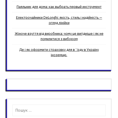
Паяльник для дома: как выбрать первый инструмент
Електрочайники DeLonghi: якість, стиль і надійність —
огляд лінійки
Жіноче взуття від виробника: чому це вигідніше і як не
помилитися з вибором
Де і як оформити страховку для вʼїзду в Україну
іноземцю.