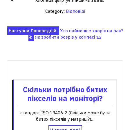
Хлопець фліртує з іншими за вас
Category:
Відповіді
Навігація
Наступни
Попередній:
Хто найменше хворіє на рак?
й:
Як зробити розріз у компасі 12
записів
Пов'язані записи
Скільки потрібно битих
пікселів на моніторі?
стандарт ISO 13406-2 (Скільки може бути
битих пікселів у матриці?)…
Читати далі