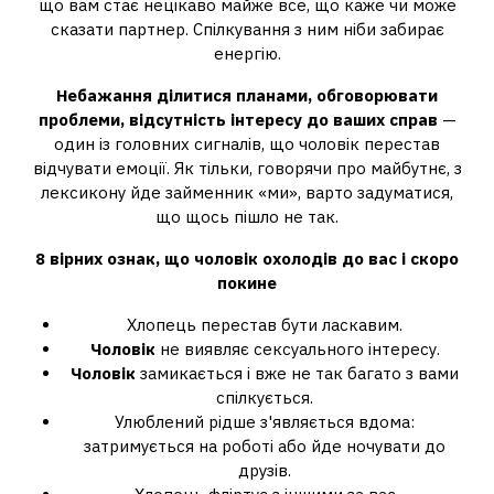
що вам стає нецікаво майже все, що каже чи може
сказати партнер. Спілкування з ним ніби забирає
енергію.
Небажання ділитися планами, обговорювати
проблеми, відсутність інтересу до ваших справ
—
один із головних сигналів, що чоловік перестав
відчувати емоції. Як тільки, говорячи про майбутнє, з
лексикону йде займенник «ми», варто задуматися,
що щось пішло не так.
8 вірних ознак, що
чоловік охолодів
до вас і скоро
покине
Хлопець перестав бути ласкавим.
Чоловік
не виявляє сексуального інтересу.
Чоловік
замикається і вже не так багато з вами
спілкується.
Улюблений рідше з'являється вдома:
затримується на роботі або йде ночувати до
друзів.