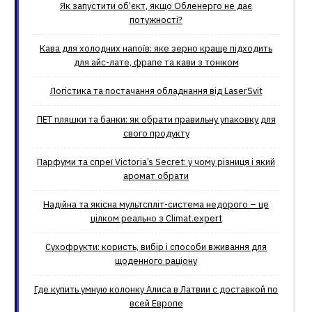
Як запустити об’єкт, якщо Обленерго не дає
потужності?
Кава для холодних напоїв: яке зерно краще підходить
для айс-лате, фрапе та кави з тоніком
Логістика та постачання обладнання від LaserSvit
ПЕТ пляшки та банки: як обрати правильну упаковку для
свого продукту
Парфуми та спреї Victoria’s Secret: у чому різниця і який
аромат обрати
Надійна та якісна мультспліт-система недорого – це
цілком реально з Climat.еxpert
Сухофрукти: користь, вибір і способи вживання для
щоденного раціону
Где купить умную колонку Алиса в Латвии с доставкой по
всей Европе