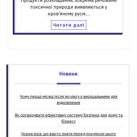
Продукти розкладання, зокрема речовини
токсичної природи виявляються у
кров'яному руслі.…
Читати далі
Новини
Чому перші місяці після інсульту є вирішальними для
відновлення
Як організувати ефективну систему безпеки для дому та
бізнесу
Чорна ікра: що варто знати перед покупкою цього