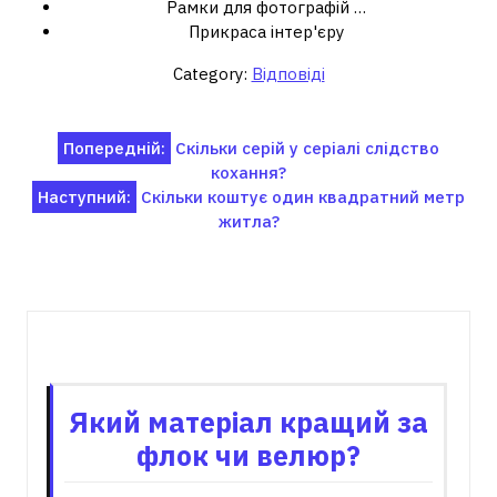
Рамки для фотографій …
Прикраса інтер'єру
Category:
Відповіді
Навігація
Попередній:
Скільки серій у серіалі слідство
кохання?
записів
Наступний:
Скільки коштує один квадратний метр
житла?
Пов'язані записи
Який матеріал кращий за
флок чи велюр?