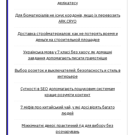
делікатесу
Для біоматеріалів не існує кордонів, якщо їх перевозить
ARK.CRYO
Доставка стройматериалов: как не потерять время и
деньги на строительной площадке
Українська мова у 7 класі без хаосу: як домашні
завдання допомагають писати грамотніше
Выбор розеток и выключателей: безопасность и стиль в
интерьере
Сутності в SEO допомагають пошуковим системам
краще розуміти контент
7 міфів про китайський чай, у які досі вірять багато
людей
Міжкімнатні двері: практичний гід для вибору без
розчарувань