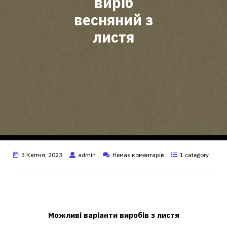
виріб
весняний з
листя
3 Квітня, 2023
admin
Немає коментарів
1 category
Які вироби можна зробити з листя
своїми руками?
Можливі варіанти
виробів
з
листя