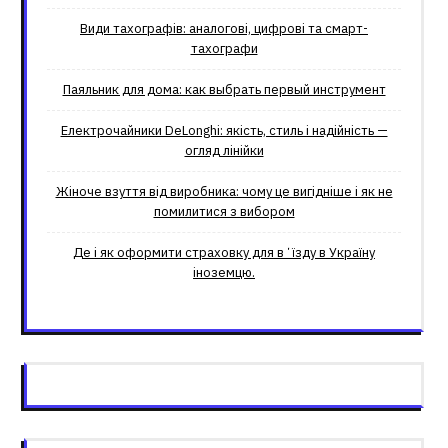
Види тахографів: аналогові, цифрові та смарт-
тахографи
Паяльник для дома: как выбрать первый инструмент
Електрочайники DeLonghi: якість, стиль і надійність —
огляд лінійки
Жіноче взуття від виробника: чому це вигідніше і як не
помилитися з вибором
Де і як оформити страховку для вʼїзду в Україну
іноземцю.