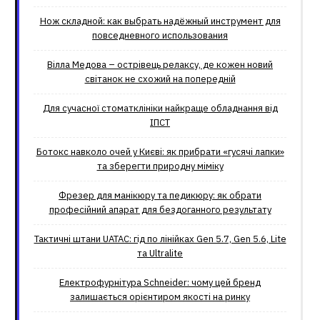
Нож складной: как выбрать надёжный инструмент для
повседневного использования
Вілла Медова – острівець релаксу, де кожен новий
світанок не схожий на попередній
Для сучасної стоматклініки найкраще обладнання від
ІПСТ
Ботокс навколо очей у Києві: як прибрати «гусячі лапки»
та зберегти природну міміку
Фрезер для манікюру та педикюру: як обрати
професійний апарат для бездоганного результату
Тактичні штани UATAC: гід по лінійках Gen 5.7, Gen 5.6, Lite
та Ultralite
Електрофурнітура Schneider: чому цей бренд
залишається орієнтиром якості на ринку