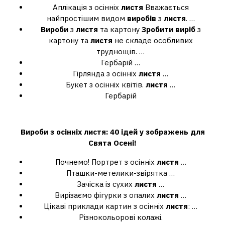
Аплікація з осінніх
листя
Вважається
найпростішим видом
виробів
з
листя
. …
Вироби
з
листя
та картону
Зробити виріб
з
картону та
листя
не складе особливих
труднощів. …
Гербарій …
Гірлянда з осінніх
листя
…
Букет з осінніх квітів.
листя
…
Гербарій
Що можна зробити з листя?
Вироби
з осінніх
листя
: 40 ідей у ​​зображень для
Свята Осені!
Почнемо! Портрет з осінніх
листя
…
Пташки-метелики-звірятка …
Зачіска із сухих
листя
…
Вирізаємо фігурки з опалих
листя
…
Цікаві приклади картин з осінніх
листя
: …
Різнокольорові колажі.