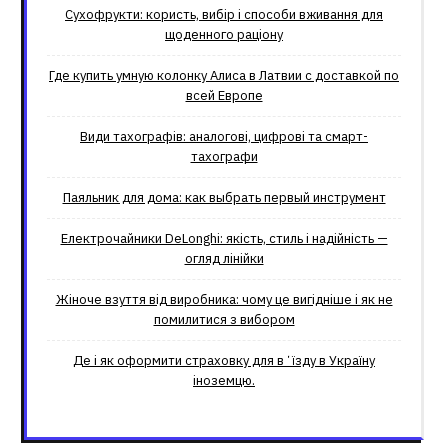
Сухофрукти: користь, вибір і способи вживання для
щоденного раціону
Где купить умную колонку Алиса в Латвии с доставкой по
всей Европе
Види тахографів: аналогові, цифрові та смарт-
тахографи
Паяльник для дома: как выбрать первый инструмент
Електрочайники DeLonghi: якість, стиль і надійність —
огляд лінійки
Жіноче взуття від виробника: чому це вигідніше і як не
помилитися з вибором
Де і як оформити страховку для вʼїзду в Україну
іноземцю.