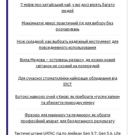
7 міфів про китайський чай, у які досі вірять багато
людей
Міжкімнатні двері: практичний гід для вибору без
розчарувань
Нож складной: как выбрать надёжный инструмент для
повседневного использования
Вілла Медова – острівець релаксу, де кожен новий
світанок не схожий на попередній
Для сучасної стоматклініки найкраще обладнання від
ІПСТ
Ботокс навколо очей у Києві: як прибрати «гусячі лапки»
та зберегти природну міміку
Фрезер для манікюру та педикюру: як обрати
професійний апарат для бездоганного результату
Тактичні штани UATAC: гід по лінійках Gen 5.7, Gen 5.6, Lite