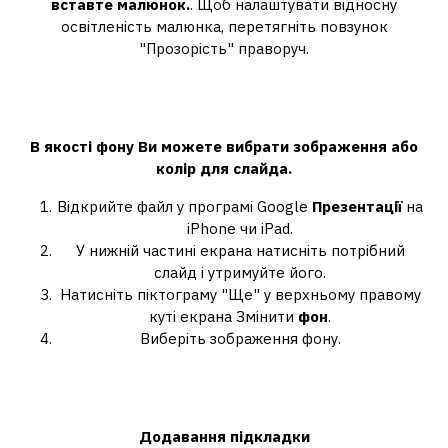
вставте малюнок.
. Щоб налаштувати відносну
освітленість малюнка, перетягніть повзунок
"Прозорість" праворуч.
Як зробити свій фон у презентації на
телефоні?
В якості
фону
Ви можете вибрати зображення або
колір для слайда.
Відкрийте файл у програмі Google
Презентації
на
iPhone чи iPad.
У нижній частині екрана натисніть потрібний
слайд і утримуйте його.
Натисніть піктограму "Ще" у верхньому правому
куті екрана Змінити
фон
.
Виберіть зображення фону.
Як зробити підкладку для
презентації?
Додавання підкладки