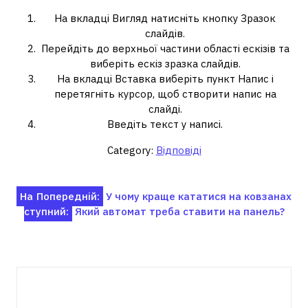
На вкладці Вигляд натисніть кнопку Зразок
слайдів.
Перейдіть до верхньої частини області ескізів та
виберіть ескіз зразка слайдів.
На вкладці Вставка виберіть пункт Напис і
перетягніть курсор, щоб створити напис на
слайді.
Введіть текст у написі.
Category:
Відповіді
Навігація
На
Попередній:
У чому краще кататися на ковзанах
ступний:
Який автомат треба ставити на панель?
записів
Пов'язані записи