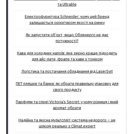
та Ultralite
Електрофурнітура Schneider: чому цей бренд
залишається орієнтиром якості на ринку
Як запустити об’єкт, якщо Обленерго не дає
потужності?
Кава для холодних напоїв: яке зерно краще підходить
для айс-лате, фрапе та кави з тоніком
Логістика та постачання обладнання від LaserSvit
ПЕТ пляшки та банки: як обрати правильну упаковку для
свого продукту
Парфуми та спреї Victoria’s Secret: у чому різниця і який
аромат обрати
Надійна та якісна мультспліт-система недорого – це
цілком реально з Climat.еxpert