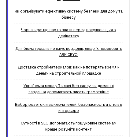
Як організувати ефективну систему безпеки для дому та
бізнесу
Чорна ікра: що варто знати перед покупкою цього
делікатесу
Для біоматеріалів не існує кордонів, якщо їх перевозить
ARK.CRYO
Доставка стройматериалов: как не потерять время и
деньги на строительной площадке
Українська мова у 7 класі без хаосу: як домашні
завдання допомагають писати грамотніше
Выбор розеток и выключателей: безопасность и стиль в
интерьере
Сутності в SEO допомагають пошуковим системам
краще розуміти контент