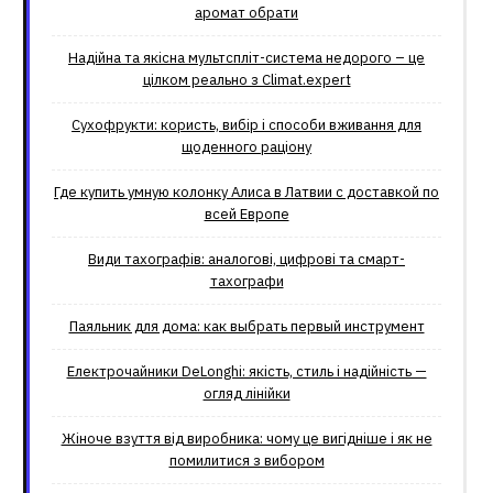
аромат обрати
Надійна та якісна мультспліт-система недорого – це
цілком реально з Climat.еxpert
Сухофрукти: користь, вибір і способи вживання для
щоденного раціону
Где купить умную колонку Алиса в Латвии с доставкой по
всей Европе
Види тахографів: аналогові, цифрові та смарт-
тахографи
Паяльник для дома: как выбрать первый инструмент
Електрочайники DeLonghi: якість, стиль і надійність —
огляд лінійки
Жіноче взуття від виробника: чому це вигідніше і як не
помилитися з вибором