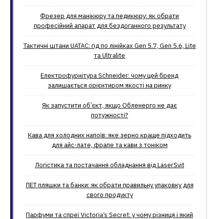
Фрезер для манікюру та педикюру: як обрати
професійний апарат для бездоганного результату
Тактичні штани UATAC: гід по лінійках Gen 5.7, Gen 5.6, Lite
та Ultralite
Електрофурнітура Schneider: чому цей бренд
залишається орієнтиром якості на ринку
Як запустити об’єкт, якщо Обленерго не дає
потужності?
Кава для холодних напоїв: яке зерно краще підходить
для айс-лате, фрапе та кави з тоніком
Логістика та постачання обладнання від LaserSvit
ПЕТ пляшки та банки: як обрати правильну упаковку для
свого продукту
Парфуми та спреї Victoria’s Secret: у чому різниця і який