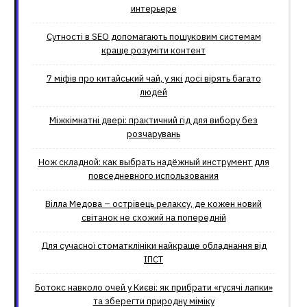
интерьере
Сутності в SEO допомагають пошуковим системам
краще розуміти контент
7 міфів про китайський чай, у які досі вірять багато
людей
Міжкімнатні двері: практичний гід для вибору без
розчарувань
Нож складной: как выбрать надёжный инструмент для
повседневного использования
Вілла Медова – острівець релаксу, де кожен новий
світанок не схожий на попередній
Для сучасної стоматклініки найкраще обладнання від
ІПСТ
Ботокс навколо очей у Києві: як прибрати «гусячі лапки»
та зберегти природну міміку