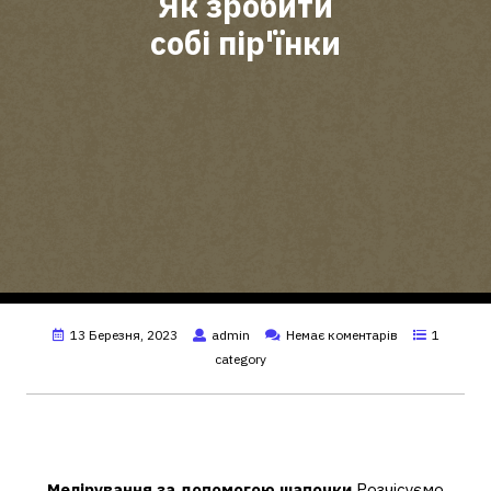
Як зробити
собі пір'їнки
13 Березня, 2023
admin
Немає коментарів
1
category
Чи можна самій собі зробити
мелірування?
Мелірування за допомогою шапочки
Розчісуємо