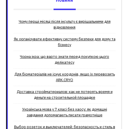
Новини
Чому перші місяці після інсульту є вирішальними для
відновлення
Як організувати ефективну систему безпеки для дому та
бізнесу
Чорна ікра: що варто знати перед покупкою цього
делікатесу
Для біоматеріалів не існує кордонів, якщо їх перевозить
ARK.CRYO
Доставка стройматериалов: как не потерять время и
деньги на строительной площадке
Українська мова у 7 класі без хаосу: як домашні
завдання допомагають писати грамотніше
Выбор розеток и выключателей: безопасность и стиль в