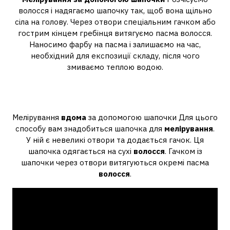
волосся і надягаємо шапочку так, щоб вона щільно
сіла на голову. Через отвори спеціальним гачком або
гострим кінцем гребінця витягуємо пасма волосся.
Наносимо фарбу на пасма і залишаємо на час,
необхідний для експозиції складу, після чого
змиваємо теплою водою.
Чим зробити мелірування в
домашніх умовах?
Мелірування
вдома
за допомогою шапочки Для цього
способу вам знадобиться шапочка для
мелірування
.
У ній є невеликі отвори та додається гачок. Ця
шапочка одягається на сухі
волосся
. Гачком із
шапочки через отвори витягуються окремі пасма
волосся
.