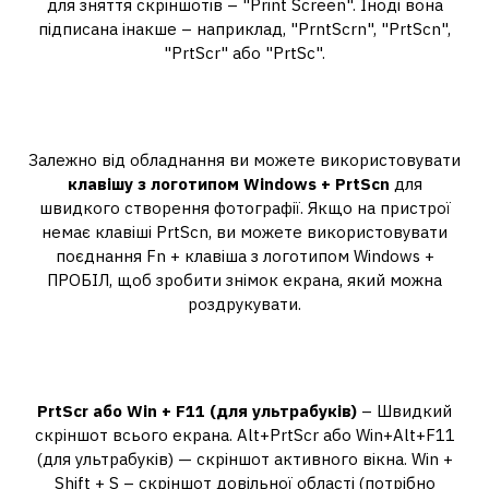
для зняття скріншотів – "Print Screen". Іноді вона
підписана інакше – наприклад, "PrntScrn", "PrtScn",
"PrtScr" або "PrtSc".
Як зробити скріншот на віндовс 10
комбінація клавіш?
Залежно від обладнання ви можете використовувати
клавішу з логотипом Windows + PrtScn
для
швидкого створення фотографії. Якщо на пристрої
немає клавіші PrtScn, ви можете використовувати
поєднання Fn + клавіша з логотипом Windows +
ПРОБІЛ, щоб зробити знімок екрана, який можна
роздрукувати.
Як зробити скріншот швидкими
кнопками?
PrtScr або Win + F11 (для ультрабуків)
– Швидкий
скріншот всього екрана. Alt+PrtScr або Win+Alt+F11
(для ультрабуків) — скріншот активного вікна. Win +
Shift + S – скріншот довільної області (потрібно