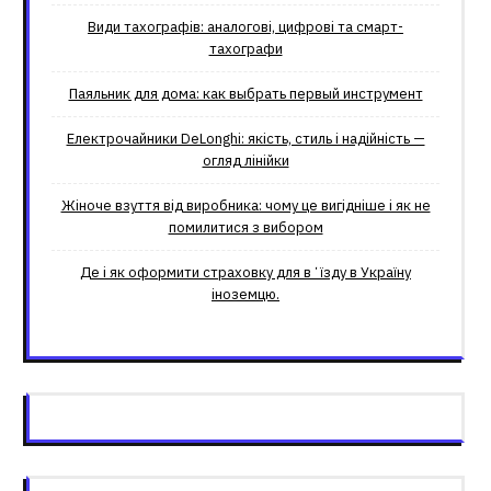
Види тахографів: аналогові, цифрові та смарт-
тахографи
Паяльник для дома: как выбрать первый инструмент
Електрочайники DeLonghi: якість, стиль і надійність —
огляд лінійки
Жіноче взуття від виробника: чому це вигідніше і як не
помилитися з вибором
Де і як оформити страховку для вʼїзду в Україну
іноземцю.