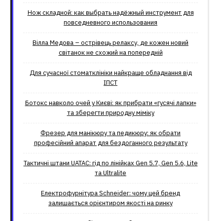
Нож складной: как выбрать надёжный инструмент для
повседневного использования
Вілла Медова – острівець релаксу, де кожен новий
світанок не схожий на попередній
Для сучасної стоматклініки найкраще обладнання від
ІПСТ
Ботокс навколо очей у Києві: як прибрати «гусячі лапки»
та зберегти природну міміку
Фрезер для манікюру та педикюру: як обрати
професійний апарат для бездоганного результату
Тактичні штани UATAC: гід по лінійках Gen 5.7, Gen 5.6, Lite
та Ultralite
Електрофурнітура Schneider: чому цей бренд
залишається орієнтиром якості на ринку