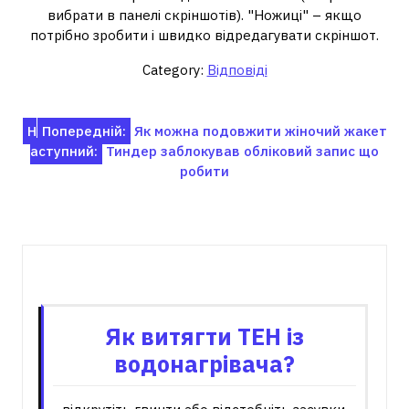
вибрати в панелі скріншотів). "Ножиці" – якщо
потрібно зробити і швидко відредагувати скріншот.
Category:
Відповіді
Навігація
Н
Попередній:
Як можна подовжити жіночий жакет
аступний:
Тиндер заблокував обліковий запис що
записів
робити
Пов'язані записи
Як витягти ТЕН із
водонагрівача?