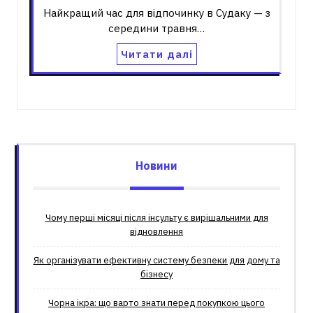
Найкращий час для відпочинку в Судаку — з
середини травня…
Читати далі
Новини
Чому перші місяці після інсульту є вирішальними для
відновлення
Як організувати ефективну систему безпеки для дому та
бізнесу
Чорна ікра: що варто знати перед покупкою цього