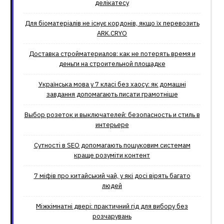
делікатесу
Для біоматеріалів не існує кордонів, якщо їх перевозить
ARK.CRYO
Доставка стройматериалов: как не потерять время и
деньги на строительной площадке
Українська мова у 7 класі без хаосу: як домашні
завдання допомагають писати грамотніше
Выбор розеток и выключателей: безопасность и стиль в
интерьере
Сутності в SEO допомагають пошуковим системам
краще розуміти контент
7 міфів про китайський чай, у які досі вірять багато
людей
Міжкімнатні двері: практичний гід для вибору без
розчарувань