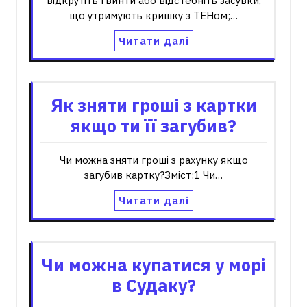
відкрутіть гвинти або відстебніть засувки,
що утримують кришку з ТЕНом;…
Читати далі
Як зняти гроші з картки
якщо ти її загубив?
Чи можна зняти гроші з рахунку якщо
загубив картку?Зміст:1 Чи…
Читати далі
Чи можна купатися у морі
в Судаку?