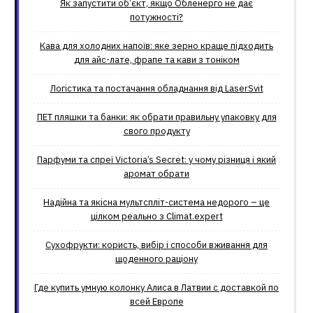
Як запустити об’єкт, якщо Обленерго не дає
потужності?
Кава для холодних напоїв: яке зерно краще підходить
для айс-лате, фрапе та кави з тоніком
Логістика та постачання обладнання від LaserSvit
ПЕТ пляшки та банки: як обрати правильну упаковку для
свого продукту
Парфуми та спреї Victoria’s Secret: у чому різниця і який
аромат обрати
Надійна та якісна мультспліт-система недорого – це
цілком реально з Climat.еxpert
Сухофрукти: користь, вибір і способи вживання для
щоденного раціону
Где купить умную колонку Алиса в Латвии с доставкой по
всей Европе