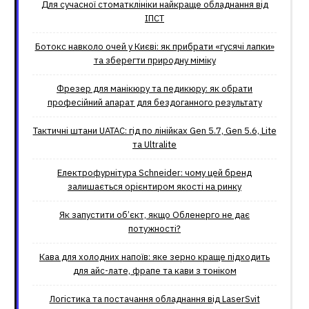
Для сучасної стоматклініки найкраще обладнання від
ІПСТ
Ботокс навколо очей у Києві: як прибрати «гусячі лапки»
та зберегти природну міміку
Фрезер для манікюру та педикюру: як обрати
професійний апарат для бездоганного результату
Тактичні штани UATAC: гід по лінійках Gen 5.7, Gen 5.6, Lite
та Ultralite
Електрофурнітура Schneider: чому цей бренд
залишається орієнтиром якості на ринку
Як запустити об’єкт, якщо Обленерго не дає
потужності?
Кава для холодних напоїв: яке зерно краще підходить
для айс-лате, фрапе та кави з тоніком
Логістика та постачання обладнання від LaserSvit