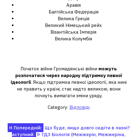
Аравія
Балтійська Федерація
Велика Греція
Великий Німецький рейх
Візантійська Імперія
Велика Колумбія
Як розпочати громадянську війну в
hoi4?
Початок війни Громадянські війни
можуть
розпочатися через народну підтримку певної
ідеології
. Якщо підтримка певної ідеології, яка нині
не править у країні, стає надто великою, вони
почнуть вимагати зміни уряду.
Category:
Відповіді
Навігація
Н
Попередній:
Що буде, якщо довго сидіти в лазні?
аступний:
ᐈ ГДЗ Біологія (Межжерін, Межжеріна,