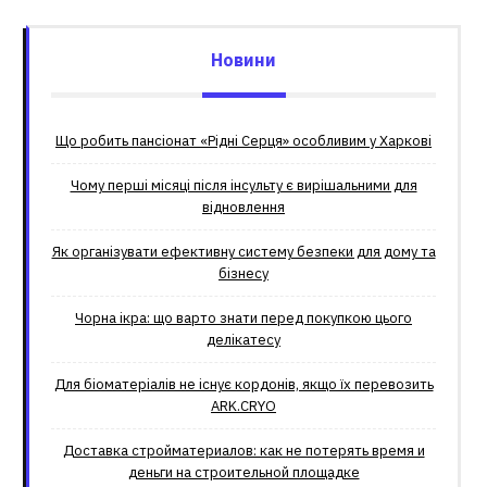
Новини
Що робить пансіонат «Рідні Серця» особливим у Харкові
Чому перші місяці після інсульту є вирішальними для
відновлення
Як організувати ефективну систему безпеки для дому та
бізнесу
Чорна ікра: що варто знати перед покупкою цього
делікатесу
Для біоматеріалів не існує кордонів, якщо їх перевозить
ARK.CRYO
Доставка стройматериалов: как не потерять время и
деньги на строительной площадке