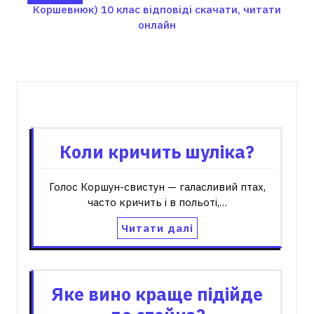
записів
Коршевнюк) 10 клас відповіді скачати, читати
онлайн
Пов'язані записи
Коли кричить шуліка?
Голос Коршун-свистун — галасливий птах,
часто кричить і в польоті,…
Читати далі
Яке вино краще підійде