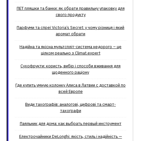
ПЕТ пляшки та банки: як обрати правильну упаковку для
свого продукту
Парфуми та спреї Victoria’s Secret: у чому різниця і який
аромат обрати
Надійна та якісна мультспліт-система недорого – це
цілком реально з Climat.еxpert
Сухофрукти: користь, вибір і способи вживання для
щоденного раціону
Где купить умную колонку Алиса в Латвии с доставкой по
всей Европе
Види тахографів: аналогові, цифрові та смарт-
тахографи
Паяльник для дома: как выбрать первый инструмент
Електрочайники DeLonghi: якість, стиль і надійність —