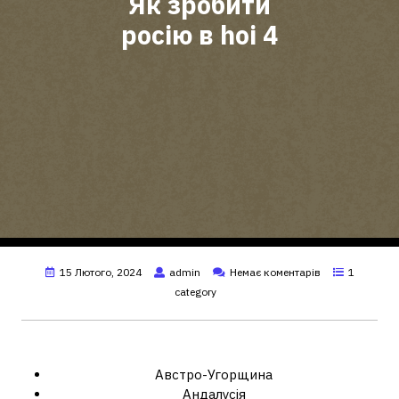
Як зробити
росію в hoi 4
15 Лютого, 2024
admin
Немає коментарів
1
category
Які країни можна зробити у hoi4?
Австро-Угорщина
Андалусія