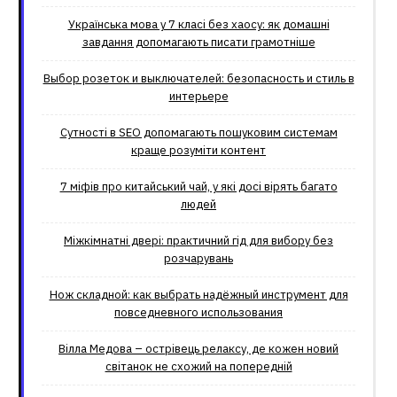
Українська мова у 7 класі без хаосу: як домашні
завдання допомагають писати грамотніше
Выбор розеток и выключателей: безопасность и стиль в
интерьере
Сутності в SEO допомагають пошуковим системам
краще розуміти контент
7 міфів про китайський чай, у які досі вірять багато
людей
Міжкімнатні двері: практичний гід для вибору без
розчарувань
Нож складной: как выбрать надёжный инструмент для
повседневного использования
Вілла Медова – острівець релаксу, де кожен новий
світанок не схожий на попередній