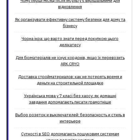
Чому перші місяці після інсульту є вирішальними для
відновлення
Як організувати ефективну систему безпеки для дому та
бізнесу
Чорна ікра: що варто знати перед покупкою цього
делікатесу
Для біоматеріалів не існує кордонів, якщо їх перевозить
ARK.CRYO
Доставка стройматериалов: как не потерять время и
деньги на строительной площадке
Українська мова у 7 класі без хаосу: як домашні
завдання допомагають писати грамотніше
Выбор розеток и выключателей: безопасность и стиль в
интерьере
Сутності в SEO допомагають пошуковим системам