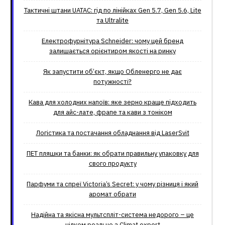
Тактичні штани UATAC: гід по лінійках Gen 5.7, Gen 5.6, Lite
та Ultralite
Електрофурнітура Schneider: чому цей бренд
залишається орієнтиром якості на ринку
Як запустити об’єкт, якщо Обленерго не дає
потужності?
Кава для холодних напоїв: яке зерно краще підходить
для айс-лате, фрапе та кави з тоніком
Логістика та постачання обладнання від LaserSvit
ПЕТ пляшки та банки: як обрати правильну упаковку для
свого продукту
Парфуми та спреї Victoria’s Secret: у чому різниця і який
аромат обрати
Надійна та якісна мультспліт-система недорого – це
цілком реально з Climat.еxpert