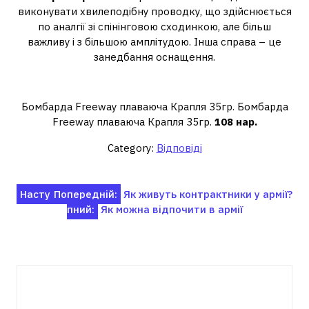
виконувати хвилеподібну проводку, що здійснюється
по аналгії зі спінінговою сходинкою, але більш
важливу і з більшою амплітудою. Інша справа – це
занедбання оснащення.
Скільки коштує бомбард?
Бомбарда Freeway плаваюча Крапля 35гр. Бомбарда
Freeway плаваюча Крапля 35гр.
108 нар.
Category:
Відповіді
Навігація
Насту
Попередній:
Як живуть контрактники у армії?
пний:
Як можна відпочити в армії
записів
Пов'язані записи