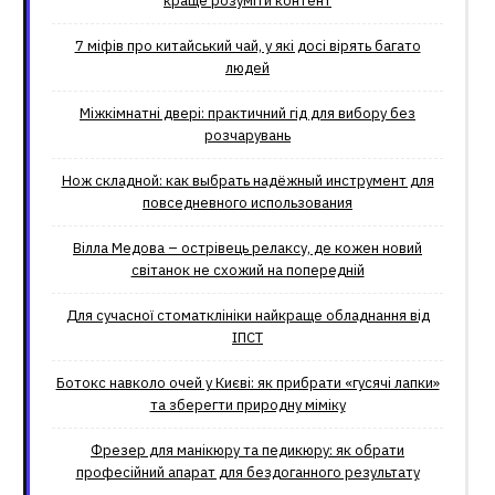
краще розуміти контент
7 міфів про китайський чай, у які досі вірять багато
людей
Міжкімнатні двері: практичний гід для вибору без
розчарувань
Нож складной: как выбрать надёжный инструмент для
повседневного использования
Вілла Медова – острівець релаксу, де кожен новий
світанок не схожий на попередній
Для сучасної стоматклініки найкраще обладнання від
ІПСТ
Ботокс навколо очей у Києві: як прибрати «гусячі лапки»
та зберегти природну міміку
Фрезер для манікюру та педикюру: як обрати
професійний апарат для бездоганного результату