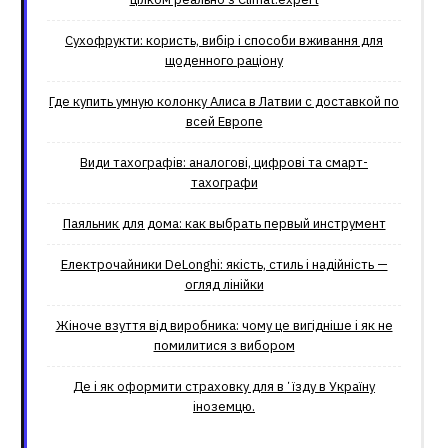
Сухофрукти: користь, вибір і способи вживання для
щоденного раціону
Где купить умную колонку Алиса в Латвии с доставкой по
всей Европе
Види тахографів: аналогові, цифрові та смарт-
тахографи
Паяльник для дома: как выбрать первый инструмент
Електрочайники DeLonghi: якість, стиль і надійність —
огляд лінійки
Жіноче взуття від виробника: чому це вигідніше і як не
помилитися з вибором
Де і як оформити страховку для вʼїзду в Україну
іноземцю.