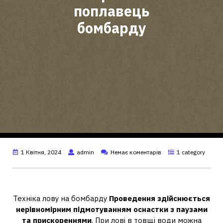
поплавець
бомбарду
1 Квітня, 2024
admin
Немає коментарів
1 category
Як правильно ловити на Бомбарді?
Техніка лову на бомбарду
Проведення здійснюється
нерівномірним підмотуванням оснастки з паузами
та прискореннями
. При лові в товщі води можна