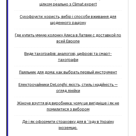
цілком реально з Climat.еxpert
Сухофрукти: користь, вибір і способи вживання для
щоденного раціону
Где купить умную колонку Алиса в Латвии с доставкой по
всей Европе
Види тахографів: аналогові, цифрові та смарт-
тахографи
Паяльник для дома: как выбрать первый инструмент
Електрочайники DeLonghi: якість, стиль і надійність —
огляд лінійки
Жіноче взуття від виробника: чому це вигідніше і як не
помилитися з вибором
Де і як оформити страховку для вʼїзду в Україну
іноземцю.