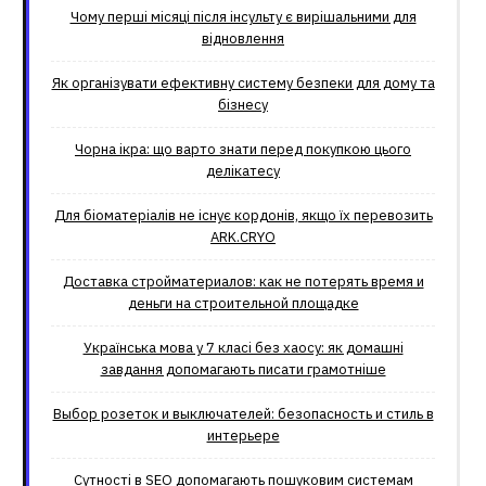
Чому перші місяці після інсульту є вирішальними для
відновлення
Як організувати ефективну систему безпеки для дому та
бізнесу
Чорна ікра: що варто знати перед покупкою цього
делікатесу
Для біоматеріалів не існує кордонів, якщо їх перевозить
ARK.CRYO
Доставка стройматериалов: как не потерять время и
деньги на строительной площадке
Українська мова у 7 класі без хаосу: як домашні
завдання допомагають писати грамотніше
Выбор розеток и выключателей: безопасность и стиль в
интерьере
Сутності в SEO допомагають пошуковим системам