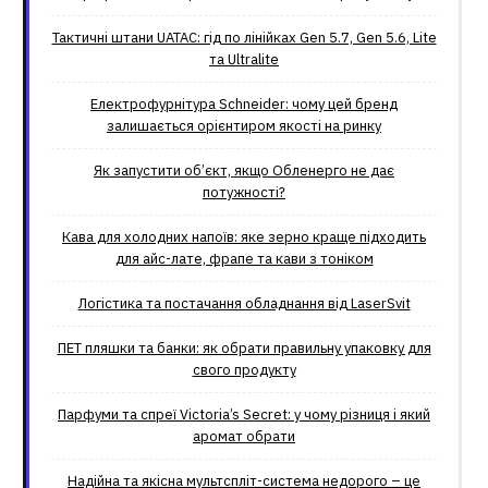
Тактичні штани UATAC: гід по лінійках Gen 5.7, Gen 5.6, Lite
та Ultralite
Електрофурнітура Schneider: чому цей бренд
залишається орієнтиром якості на ринку
Як запустити об’єкт, якщо Обленерго не дає
потужності?
Кава для холодних напоїв: яке зерно краще підходить
для айс-лате, фрапе та кави з тоніком
Логістика та постачання обладнання від LaserSvit
ПЕТ пляшки та банки: як обрати правильну упаковку для
свого продукту
Парфуми та спреї Victoria’s Secret: у чому різниця і який
аромат обрати
Надійна та якісна мультспліт-система недорого – це