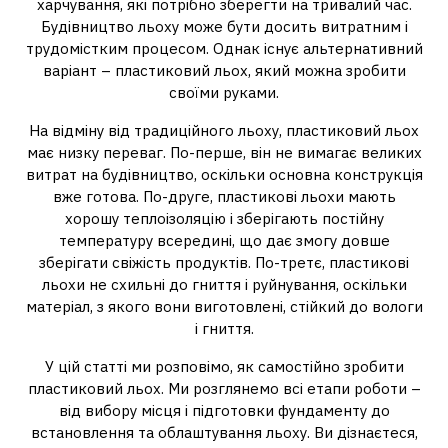
харчування, які потрібно зберегти на тривалий час.
Будівництво льоху може бути досить витратним і
трудомістким процесом. Однак існує альтернативний
варіант – пластиковий льох, який можна зробити
своїми руками.
На відміну від традиційного льоху, пластиковий льох
має низку переваг. По-перше, він не вимагає великих
витрат на будівництво, оскільки основна конструкція
вже готова. По-друге, пластикові льохи мають
хорошу теплоізоляцію і зберігають постійну
температуру всередині, що дає змогу довше
зберігати свіжість продуктів. По-третє, пластикові
льохи не схильні до гниття і руйнування, оскільки
матеріал, з якого вони виготовлені, стійкий до вологи
і гниття.
У цій статті ми розповімо, як самостійно зробити
пластиковий льох. Ми розглянемо всі етапи роботи –
від вибору місця і підготовки фундаменту до
встановлення та облаштування льоху. Ви дізнаєтеся,