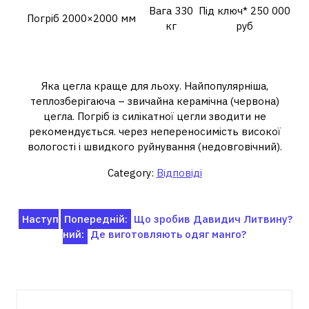
Вага 330
Під ключ* 250 000
Погріб 2000×2000 мм
кг
руб
Яку цеглу використовують для
будівництва льоху?
Яка цегла краще для льоху. Найпопулярніша,
теплозберігаюча – звичайна керамічна (червона)
цегла. Погріб із силікатної цегли зводити не
рекомендується. через непереносимість високої
вологості і швидкого руйнування (недовговічний).
Category:
Відповіді
Навігація
Наступ
Попередній:
Що зробив Давидич Литвину?
ний:
Де виготовляють одяг манго?
записів