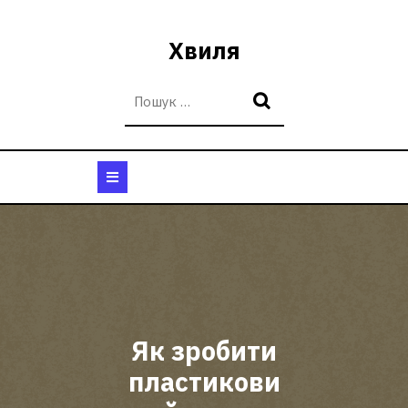
Перейти
до
Хвиля
вмісту
Кнопка
Відкрити
Як зробити
пластикови