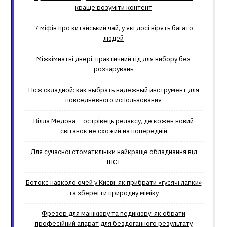
краще розуміти контент
7 міфів про китайський чай, у які досі вірять багато
людей
Міжкімнатні двері: практичний гід для вибору без
розчарувань
Нож складной: как выбрать надёжный инструмент для
повседневного использования
Вілла Медова – острівець релаксу, де кожен новий
світанок не схожий на попередній
Для сучасної стоматклініки найкраще обладнання від
ІПСТ
Ботокс навколо очей у Києві: як прибрати «гусячі лапки»
та зберегти природну міміку
Фрезер для манікюру та педикюру: як обрати
професійний апарат для бездоганного результату