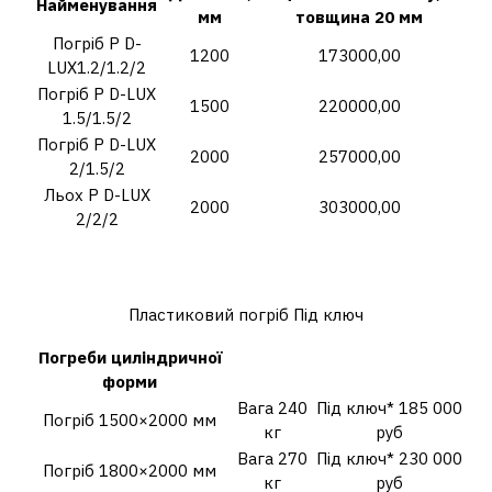
Найменування
мм
товщина 20 мм
Погріб P D-
1200
173000,00
LUX1.2/1.2/2
Погріб P D-LUX
1500
220000,00
1.5/1.5/2
Погріб P D-LUX
2000
257000,00
2/1.5/2
Льох P D-LUX
2000
303000,00
2/2/2
Скільки коштуватиме
побудувати льох?
Пластиковий погріб Під ключ
Погреби циліндричної
форми
Вага 240
Під ключ* 185 000
Погріб 1500×2000 мм
кг
руб
Вага 270
Під ключ* 230 000
Погріб 1800×2000 мм
кг
руб