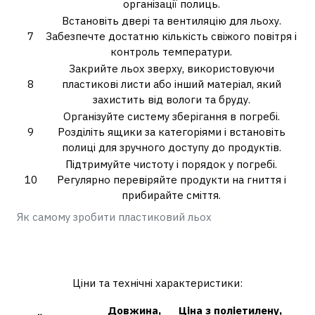
організації полиць.
Встановіть двері та вентиляцію для льоху.
7
Забезпечте достатню кількість свіжого повітря і
контроль температури.
Закрийте льох зверху, використовуючи
8
пластикові листи або інший матеріал, який
захистить від вологи та бруду.
Організуйте систему зберігання в погребі.
9
Розділіть ящики за категоріями і встановіть
полиці для зручного доступу до продуктів.
Підтримуйте чистоту і порядок у погребі.
10
Регулярно перевіряйте продукти на гниття і
прибирайте сміття.
Як самому зробити пластиковий льох
Скільки коштує готовий
пластиковий льох?
Ціни та технічні характеристики:
Довжина,
Ціна з поліетилену,