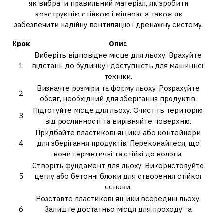
як вибрати правильний матеріал, як зробити
конструкцію стійкою і міцною, а також як
забезпечити надійну вентиляцію і дренажну систему.
Крок
Опис
Виберіть відповідне місце для льоху. Врахуйте
1
відстань до будинку і доступність для машинної
техніки.
Визначте розміри та форму льоху. Розрахуйте
2
обсяг, необхідний для зберігання продуктів.
Підготуйте місце для льоху. Очистіть територію
3
від рослинності та вирівняйте поверхню.
Придбайте пластикові ящики або контейнери
4
для зберігання продуктів. Переконайтеся, що
вони герметичні та стійкі до вологи.
Створіть фундамент для льоху. Використовуйте
5
цеглу або бетонні блоки для створення стійкої
основи.
Розставте пластикові ящики всередині льоху.
6
Залиште достатньо місця для проходу та