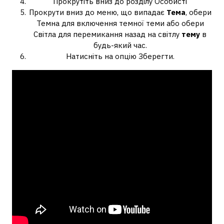
Прокрутіть вниз до розділу Особисті
Прокрути вниз до меню, що випадає
Тема
, обери
Темна для включення темної теми або обери
Світла для перемикання назад на світлу
тему
в
будь-який час.
Натисніть на опцію Зберегти.