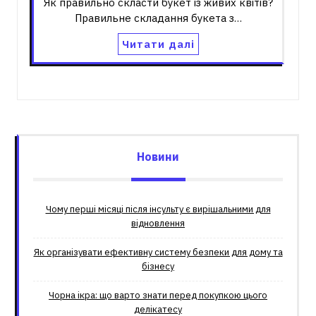
Як правильно скласти букет із живих квітів?
Правильне складання букета з…
Читати далі
Новини
Чому перші місяці після інсульту є вирішальними для
відновлення
Як організувати ефективну систему безпеки для дому та
бізнесу
Чорна ікра: що варто знати перед покупкою цього
делікатесу