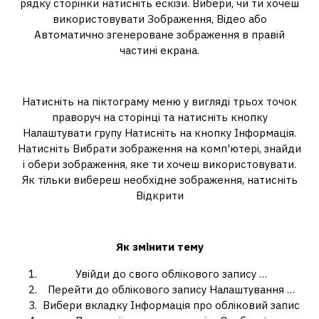
рядку сторінки натисніть ескізи. Вибери, чи ти хочеш
використовувати Зображення, Відео або
Автоматично згенероване зображення в правій
частині екрана.
Як змінити картинку гри в Роблокс?
Натисніть на піктограму меню у вигляді трьох точок
праворуч на сторінці та натисніть кнопку
Налаштувати групу Натисніть на кнопку Інформація.
Натисніть Вибрати зображення на комп'ютері, знайди
і обери зображення, яке ти хочеш використовувати.
Як тільки вибереш необхідне зображення, натисніть
Відкрити
Як зробити свою тему у Роблокс?
Як змінити
тему
Увійди до свого облікового запису …
Перейти до облікового запису Налаштування …
Вибери вкладку Інформація про обліковий запис