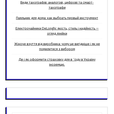
Види тахографів: аналогові, цифрові та смарт-
тахографи
Паяльник для дома: как выбрать первый инструмент
Електрочайники DeLonghi: якість, стиль і надійність —
огляд лінійки
Жіноче взуття від виробника: чому це вигідніше і як не
помилитися з вибором
Де і як оформити страховку для вʼїзду в Україну
іноземцю.