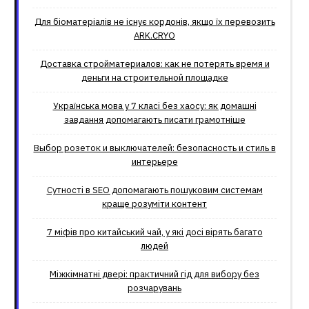
Для біоматеріалів не існує кордонів, якщо їх перевозить
ARK.CRYO
Доставка стройматериалов: как не потерять время и
деньги на строительной площадке
Українська мова у 7 класі без хаосу: як домашні
завдання допомагають писати грамотніше
Выбор розеток и выключателей: безопасность и стиль в
интерьере
Сутності в SEO допомагають пошуковим системам
краще розуміти контент
7 міфів про китайський чай, у які досі вірять багато
людей
Міжкімнатні двері: практичний гід для вибору без
розчарувань