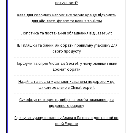
потужності?
Кава для холодних напоїв: яке зерно краще підходить
для айс-лате, фрапе та кави з тоніком
Логістика та постачання обладнання від LaserSvit
ПЕТ пляшки та банки: як обрати правильну упаковку для
свого продукту
Парфуми та спреї Victoria’s Secret: у чому різниця і який
аромат обрати
Надійна та якісна мультспліт-система недорого – це
цілком реально з Climat.еxpert
Сухофрукти: користь, вибір і способи вживання для
щоденного раціону
Где купить умную колонку Алиса в Латвии с доставкой по
всей Европе