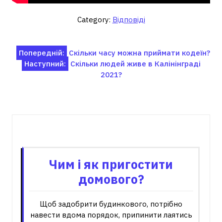
Category:
Відповіді
Навігація
Попередній:
Скільки часу можна приймати кодеїн?
Наступний:
Скільки людей живе в Калінінграді
записів
2021?
Пов'язані записи
Чим і як пригостити
домового?
Щоб задобрити будинкового, потрібно
навести вдома порядок, припинити лаятись