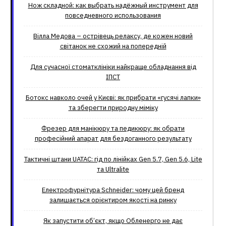
Нож складной: как выбрать надёжный инструмент для
повседневного использования
Вілла Медова – острівець релаксу, де кожен новий
світанок не схожий на попередній
Для сучасної стоматклініки найкраще обладнання від
ІПСТ
Ботокс навколо очей у Києві: як прибрати «гусячі лапки»
та зберегти природну міміку
Фрезер для манікюру та педикюру: як обрати
професійний апарат для бездоганного результату
Тактичні штани UATAC: гід по лінійках Gen 5.7, Gen 5.6, Lite
та Ultralite
Електрофурнітура Schneider: чому цей бренд
залишається орієнтиром якості на ринку
Як запустити об’єкт, якщо Обленерго не дає