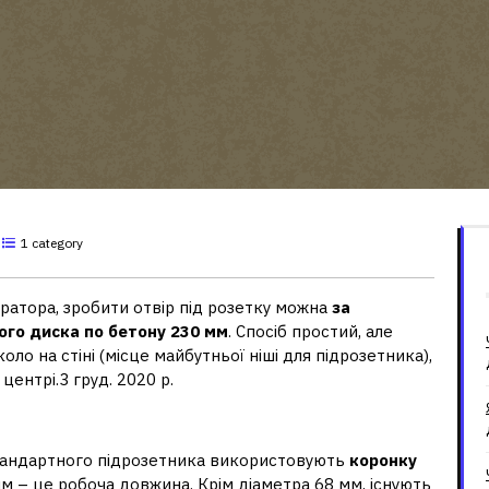
1 category
атора, зробити отвір під розетку можна
за
ого диска по бетону 230 мм
. Спосіб простий, але
ло на стіні (місце майбутньої ніші для підрозетника),
центрі.3 груд. 2020 р.
к?
тандартного підрозетника використовують
коронку
 мм – це робоча довжина. Крім діаметра 68 мм, існують