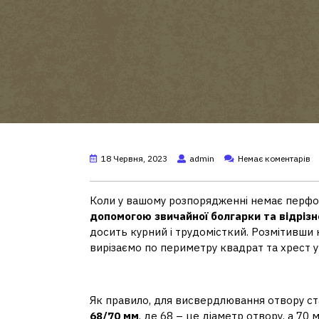
18 Червня, 2023
admin
Немає коментарів
Коли у вашому розпорядженні немає перфор
допомогою звичайної болгарки та відрізн
досить курний і трудомісткий. Розмітивши ко
вирізаємо по периметру квадрат та хрест у 
Який отвір під підрозетни
Як правило, для висвердлювання отвору с
68/70 мм
, де 68 – це діаметр отвору, а 70