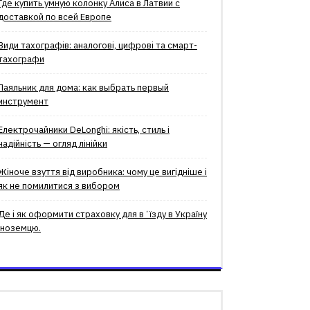
Где купить умную колонку Алиса в Латвии с
доставкой по всей Европе
Види тахографів: аналогові, цифрові та смарт-
тахографи
Паяльник для дома: как выбрать первый
инструмент
Електрочайники DeLonghi: якість, стиль і
надійність — огляд лінійки
Жіноче взуття від виробника: чому це вигідніше і
як не помилитися з вибором
Де і як оформити страховку для вʼїзду в Україну
іноземцю.