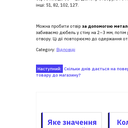
інші: 51, 82, 102, 127.
Як зробити отвір у стіні б
Можна пробити отвір
за допомогою метал
забиваємо дюбель у стіну на 2–3 мм, поті
отвору. Ці дії повторюємо до одержання от
Category:
Відповіді
Навігація
Наступний:
Скільки днів дається на пов
товару до магазину?
записів
Пов'я
Яке значення
Ко