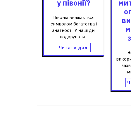
у півонії?
мит
о
Півонія вважається
ви
символом багатства і
м
знатності. У наші дні
подарувати…
Читати далі
Я
викори
заз
м
Ч