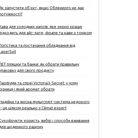
Як запустити об’єкт, якщо Обленерго не дає
потужності?
Кава для холодних напоїв: яке зерно краще
підходить для айс-лате, фрапе та кави з тоніком
Логістика та постачання обладнання від
LaserSvit
ПЕТ пляшки та банки: як обрати правильну
упаковку для свого продукту
Парфуми та спреї Victoria’s Secret: у чому
різниця і який аромат обрати
Надійна та якісна мультспліт-система недорого
– це цілком реально з Climat.еxpert
Сухофрукти: користь, вибір і способи вживання
для щоденного раціону