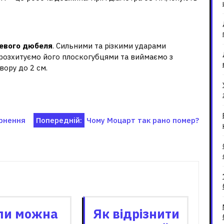
ез дриля?
евого дюбеля
. Сильними та різкими ударами
м розхитуємо його плоскогубцями та виймаємо з
вору до 2 см.
ернення
Попередній:
Чому Моцарт так рано помер?
зані записи
ли можна
Як відрізнити