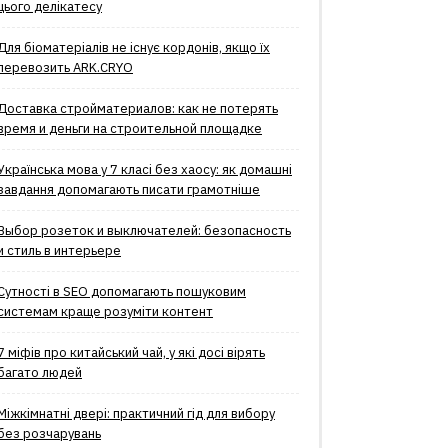
цього делікатесу
Для біоматеріалів не існує кордонів, якщо їх
перевозить ARK.CRYO
Доставка стройматериалов: как не потерять
время и деньги на строительной площадке
Українська мова у 7 класі без хаосу: як домашні
завдання допомагають писати грамотніше
Выбор розеток и выключателей: безопасность
и стиль в интерьере
Сутності в SEO допомагають пошуковим
системам краще розуміти контент
7 міфів про китайський чай, у які досі вірять
багато людей
Міжкімнатні двері: практичний гід для вибору
без розчарувань