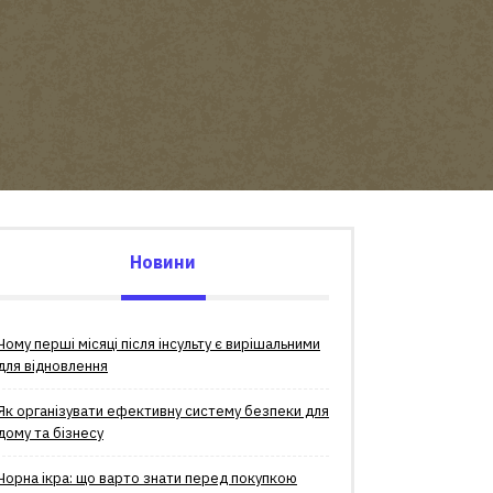
Новини
Чому перші місяці після інсульту є вирішальними
для відновлення
Як організувати ефективну систему безпеки для
дому та бізнесу
Чорна ікра: що варто знати перед покупкою