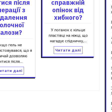
ися після
справжній
перації з
опінок від
далення
хибного?
олочної
У поганок є кільце
залози?
пластівці на ніжці, що
нагадує спідничку,…
кщо гель не
Читати далі
стовувався, що я
вичай дозволяю
итися після…
итати далі