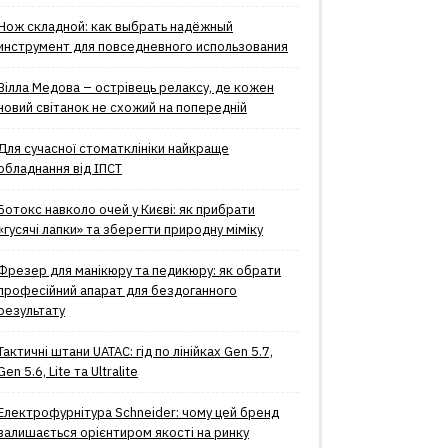
Нож складной: как выбрать надёжный
инструмент для повседневного использования
Вілла Медова – острівець релаксу, де кожен
новий світанок не схожий на попередній
Для сучасної стоматклініки найкраще
обладнання від ІПСТ
Ботокс навколо очей у Києві: як прибрати
«гусячі лапки» та зберегти природну міміку
Фрезер для манікюру та педикюру: як обрати
професійний апарат для бездоганного
результату
Тактичні штани UATAC: гід по лінійках Gen 5.7,
Gen 5.6, Lite та Ultralite
Електрофурнітура Schneider: чому цей бренд
залишається орієнтиром якості на ринку